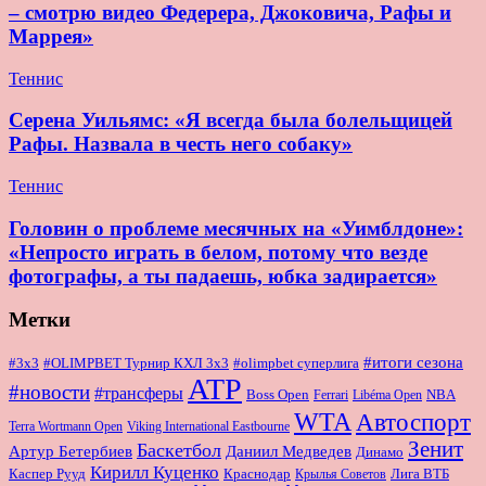
– смотрю видео Федерера, Джоковича, Рафы и
Маррея»
Теннис
Серена Уильямс: «Я всегда была болельщицей
Рафы. Назвала в честь него собаку»
Теннис
Головин о проблеме месячных на «Уимблдоне»:
«Непросто играть в белом, потому что везде
фотографы, а ты падаешь, юбка задирается»
Метки
#итоги сезона
#OLIMPBET Турнир КХЛ 3x3
#3x3
#olimpbet суперлига
ATP
#новости
#трансферы
Boss Open
NBA
Ferrari
Libéma Open
WTA
Автоспорт
Terra Wortmann Open
Viking International Eastbourne
Зенит
Баскетбол
Артур Бетербиев
Даниил Медведев
Динамо
Кирилл Куценко
Краснодар
Лига ВТБ
Каспер Рууд
Крылья Советов