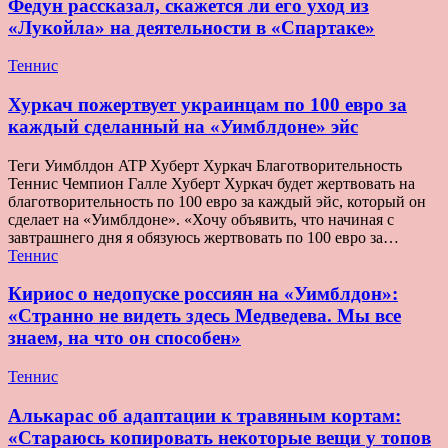
Федун рассказал, скажется ли его уход из
«Лукойла» на деятельности в «Спартаке»
Теннис
Хуркач пожертвует украинцам по 100 евро за
каждый сделанный на «Уимблдоне» эйс
Теги Уимблдон ATP Хуберт Хуркач Благотворительность
Теннис Чемпион Галле Хуберт Хуркач будет жертвовать на
благотворительность по 100 евро за каждый эйс, который он
сделает на «Уимблдоне». «Хочу объявить, что начиная с
завтрашнего дня я обязуюсь жертвовать по 100 евро за…
Теннис
Кириос о недопуске россиян на «Уимблдон»:
«Странно не видеть здесь Медведева. Мы все
знаем, на что он способен»
Теннис
Алькарас об адаптации к травяным кортам:
«Стараюсь копировать некоторые вещи у топов