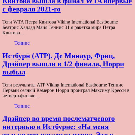
Квитова вышла в финал WTA впервые
с февраля 2021-го
Теги WTA Петра Квитова Viking International Eastbourne
Беатрис Хаддад Майя Теннис 31-я ракетка мира Петра
Квитова…
Теннис
Истбурн (ATP). Де Минаур, Фриц,
Дрэйпер вышли в 1/2 финала, Норри
выбыл
Теги результаты ATP Viking International Eastbourne Теннис
Первый сеяный Кэмерон Норри проиграл Максиму Кресси в
четвертьфинале…
Теннис
Дрэйпер во время послематчевого
интервью в Истбурне: «На меня
только что нагадила птица. Это к