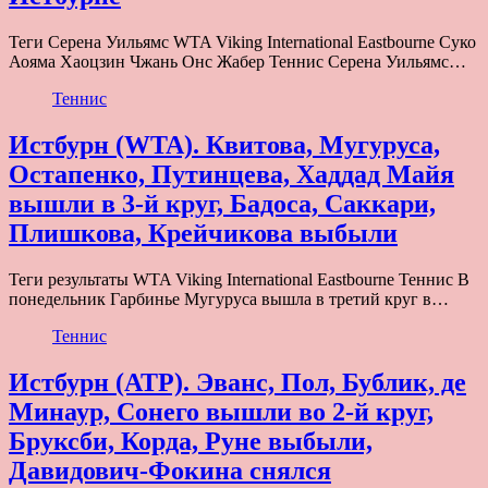
Теги Серена Уильямс WTA Viking International Eastbourne Суко
Аояма Хаоцзин Чжань Онс Жабер Теннис Серена Уильямс…
Теннис
Истбурн (WTA). Квитова, Мугуруса,
Остапенко, Путинцева, Хаддад Майя
вышли в 3-й круг, Бадоса, Саккари,
Плишкова, Крейчикова выбыли
Теги результаты WTA Viking International Eastbourne Теннис В
понедельник Гарбинье Мугуруса вышла в третий круг в…
Теннис
Истбурн (ATP). Эванс, Пол, Бублик, де
Минаур, Сонего вышли во 2-й круг,
Бруксби, Корда, Руне выбыли,
Давидович-Фокина снялся