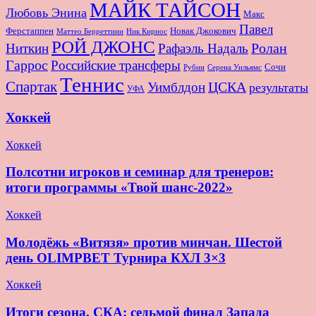
МАЙК ТАЙСОН
Любовь Энина
Макс
Павел
Новак Джокович
Ферстаппен
Маттео Берреттини
Ник Кириос
РОЙ ДЖОНС
Ролан
Ниткин
Рафаэль Надаль
Гаррос
Российские трансферы
Сочи
Серена Уильямс
Рубин
Теннис
Спартак
ЦСКА
Уимблдон
результаты
УФА
Хоккей
Хоккей
Полсотни игроков и семинар для тренеров:
итоги программы «Твой шанс-2022»
Хоккей
Молодёжь «Витязя» против минчан. Шестой
день OLIMPBET Турнира КХЛ 3×3
Хоккей
Итоги сезона. СКА: седьмой финал Запада