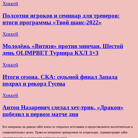
Хоккей
Полсотни игроков и семинар для тренеров:
итоги программы «Твой шанс-2022»
Хоккей
Молодёжь «Витязя» против минчан. Шестой
день OLIMPBET Турнира КХЛ 3×3
Хоккей
Итоги сезона. СКА: седьмой финал Запада
подряд и рекорд Гусева
Хоккей
Антон Назаревич сделал хет-трик, «Дракон»
победил в первом матче дня
Все материалы на данном сайте взяты из открытых источников и предоставляются исключительно в
ознакомительных целях. Права на материалы принадлежат их владельцам. Администрация сайта
ответственности за содержание материала не несет.