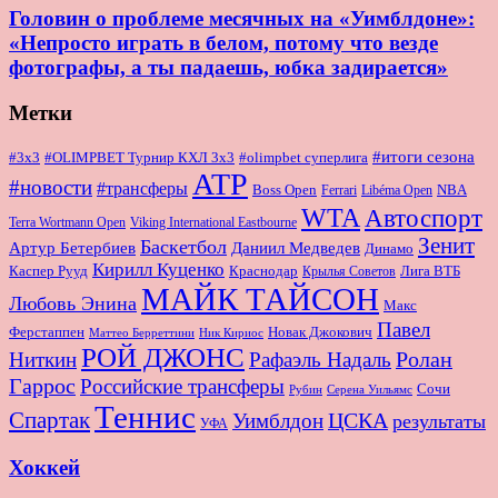
Головин о проблеме месячных на «Уимблдоне»:
«Непросто играть в белом, потому что везде
фотографы, а ты падаешь, юбка задирается»
Метки
#итоги сезона
#OLIMPBET Турнир КХЛ 3x3
#3x3
#olimpbet суперлига
ATP
#новости
#трансферы
Boss Open
NBA
Ferrari
Libéma Open
WTA
Автоспорт
Terra Wortmann Open
Viking International Eastbourne
Зенит
Баскетбол
Артур Бетербиев
Даниил Медведев
Динамо
Кирилл Куценко
Краснодар
Лига ВТБ
Каспер Рууд
Крылья Советов
МАЙК ТАЙСОН
Любовь Энина
Макс
Павел
Новак Джокович
Ферстаппен
Маттео Берреттини
Ник Кириос
РОЙ ДЖОНС
Ролан
Ниткин
Рафаэль Надаль
Гаррос
Российские трансферы
Сочи
Серена Уильямс
Рубин
Теннис
Спартак
ЦСКА
Уимблдон
результаты
УФА
Хоккей