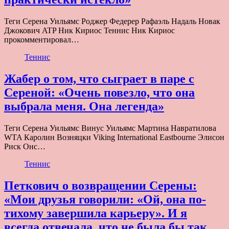
Теги Серена Уильямс Роджер Федерер Рафаэль Надаль Новак
Джокович ATP Ник Кириос Теннис Ник Кириос
прокомментировал…
Теннис
Жабер о том, что сыграет в паре с
Сереной: «Очень повезло, что она
выбрала меня. Она легенда»
Теги Серена Уильямс Винус Уильямс Мартина Навратилова
WTA Каролин Возняцки Viking International Eastbourne Элисон
Риск Онс…
Теннис
Петкович о возвращении Серены:
«Мои друзья говорили: «Ой, она по-
тихому завершила карьеру». И я
всегда отвечала, что не была бы так