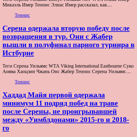
Микаэль Имер Теннис Элиас Имер рассказал, как…
Теннис
Серена одержала вторую победу после
возвращения в тур. Они с Жабер
вышли в полуфинал парного турнира в
Истбурне
Теги Серена Уильямс WTA Viking International Eastbourne Суко
Аояма Хаоцзин Чжань Онс Жабер Теннис Серена Уильямс…
Теннис
Хаддад Майя первой одержала
минимум 11 подряд побед на траве
после Серены, не проигрывавшей
между «Уимблдонами» 2015-го и 2018-
го