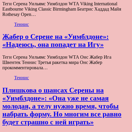
Теги Серена Уильямс Уимблдон WTA Viking International
Eastbourne Viking Classic Birmingham Беатрис Хаддад Майя
Rothesay Open…
Теннис
Жабер о Серене на «Уимблдоне»:
«Надеюсь, она попадет на Игу»
Теги Серена Уильямс Уимблдон WTA Онс Жабер Ига
Швентек Теннис Третья ракетка мира Онс Жабер
прокомментировала…
Теннис
Плишкова о шансах Серены на
«Уимблдоне»: «Она уже не самая
молодая, а телу нужно время, чтобы
набрать форму. Но многим все равно
будет страшно с ней играть»