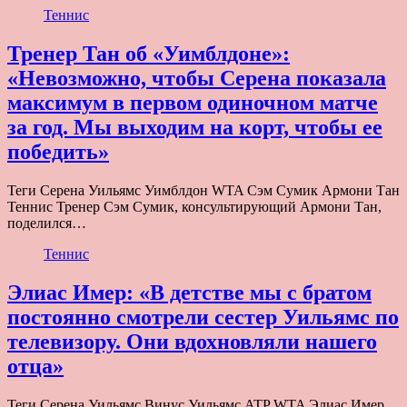
Теннис
Тренер Тан об «Уимблдоне»:
«Невозможно, чтобы Серена показала
максимум в первом одиночном матче
за год. Мы выходим на корт, чтобы ее
победить»
Теги Серена Уильямс Уимблдон WTA Сэм Сумик Армони Тан
Теннис Тренер Сэм Сумик, консультирующий Армони Тан,
поделился…
Теннис
Элиас Имер: «В детстве мы с братом
постоянно смотрели сестер Уильямс по
телевизору. Они вдохновляли нашего
отца»
Теги Серена Уильямс Винус Уильямс ATP WTA Элиас Имер