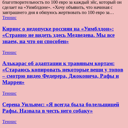
благотворительность по 100 евро за каждый эйс, который он
сделает на «Уимблдоне». «Хочу объявить, что начиная с
завтрашнего дня я обязуюсь жертвовать по 100 евро за…
Теннис
Кириос о недопуске россиян на «Уимблдон»:
«Странно не видеть здесь Медведева. Мы все
знаем, на что он способен»
Теннис
Алькарас об адаптации к травяным кортам:
«Стараюсь копировать некоторые вещи у топов
– смотрю видео Федерера, Джоковича, Рафы и
Маррея»
Теннис
Серена Уильямс: «Я всегда была болельщицей
Рафы. Назвала в честь него собаку»
Теннис