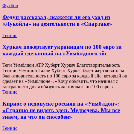
Футбол
Федун рассказал, скажется ли его уход из
«Лукойла» на деятельности в «Спартаке»
Теннис
Хуркач пожертвует украинцам по 100 евро за
каждый сделанный на «Уимблдоне» эйс
Теги Уимблдон ATP Хуберт Хуркач Благотворительность
Теннис Чемпион Галле Хуберт Хуркач будет жертвовать на
благотворительность по 100 евро за каждый эйс, который он
сделает на «Уимблдоне». «Хочу объявить, что начиная с
завтрашнего дня я обязуюсь жертвовать по 100 евро за…
Теннис
Кириос о недопуске россиян на «Уимблдон»:
«Странно не видеть здесь Медведева. Мы все
знаем, на что он способен»
Теннис