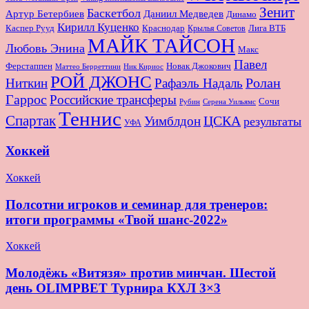
Зенит
Баскетбол
Артур Бетербиев
Даниил Медведев
Динамо
Кирилл Куценко
Краснодар
Лига ВТБ
Каспер Рууд
Крылья Советов
МАЙК ТАЙСОН
Любовь Энина
Макс
Павел
Новак Джокович
Ферстаппен
Маттео Берреттини
Ник Кириос
РОЙ ДЖОНС
Ролан
Ниткин
Рафаэль Надаль
Гаррос
Российские трансферы
Сочи
Серена Уильямс
Рубин
Теннис
Спартак
ЦСКА
Уимблдон
результаты
УФА
Хоккей
Хоккей
Полсотни игроков и семинар для тренеров:
итоги программы «Твой шанс-2022»
Хоккей
Молодёжь «Витязя» против минчан. Шестой
день OLIMPBET Турнира КХЛ 3×3