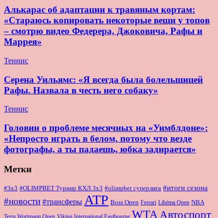
Алькарас об адаптации к травяным кортам:
«Стараюсь копировать некоторые вещи у топов
– смотрю видео Федерера, Джоковича, Рафы и
Маррея»
Теннис
Серена Уильямс: «Я всегда была болельщицей
Рафы. Назвала в честь него собаку»
Теннис
Головин о проблеме месячных на «Уимблдоне»:
«Непросто играть в белом, потому что везде
фотографы, а ты падаешь, юбка задирается»
Метки
#итоги сезона
#OLIMPBET Турнир КХЛ 3x3
#3x3
#olimpbet суперлига
ATP
#новости
#трансферы
Boss Open
NBA
Ferrari
Libéma Open
WTA
Автоспорт
Terra Wortmann Open
Viking International Eastbourne