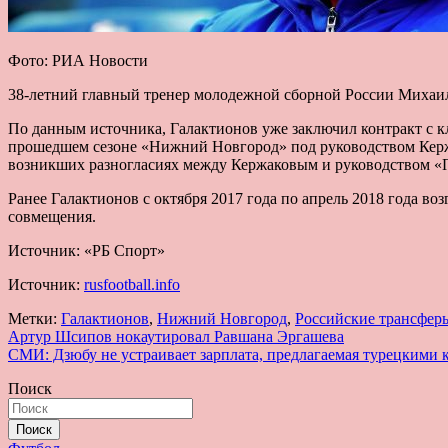
Фото: РИА Новости
38-летний главный тренер молодежной сборной России Михаи
По данным источника, Галактионов уже заключил контракт с кл
прошедшем сезоне «Нижний Новгород» под руководством Кержак
возникших разногласиях между Кержаковым и руководством «
Ранее Галактионов с октября 2017 года по апрель 2018 года в
совмещения.
Источник: «РБ Спорт»
Источник:
rusfootball.info
Метки:
Галактионов
,
Нижний Новгород
,
Российские трансфер
Навигация
Артур Шсипов нокаутировал Равшана Эргашева
СМИ: Дзюбу не устраивает зарплата, предлагаемая турецкими 
по
Поиск
записям
Поиск