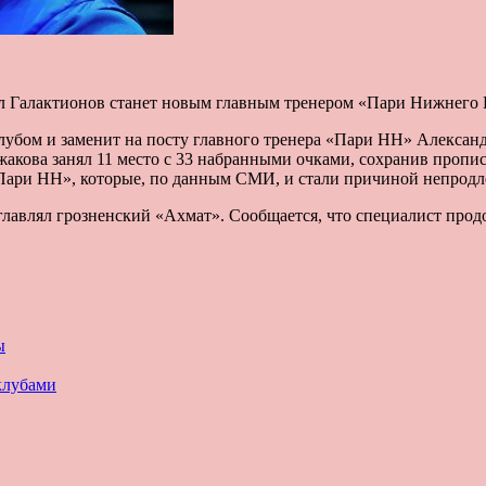
л Галактионов станет новым главным тренером «Пари Нижнего
убом и заменит на посту главного тренера «Пари НН» Александр
ова занял 11 место с 33 набранными очками, сохранив прописк
Пари НН», которые, по данным СМИ, и стали причиной непродл
озглавлял грозненский «Ахмат». Сообщается, что специалист про
ы
клубами