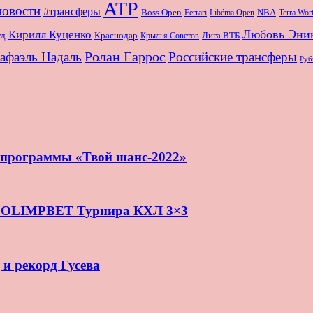
ATP
новости
#трансферы
Boss Open
NBA
Ferrari
Libéma Open
Terra Wo
Любовь Эни
Кирилл Куценко
Краснодар
Лига ВТБ
уд
Крылья Советов
Ролан Гаррос
афаэль Надаль
Российские трансферы
Руб
и программы «Твой шанс-2022»
нь OLIMPBET Турнира КХЛ 3×3
 и рекорд Гусева