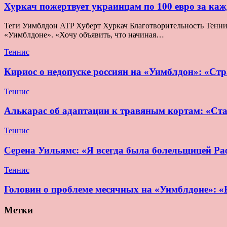
Хуркач пожертвует украинцам по 100 евро за ка
Теги Уимблдон ATP Хуберт Хуркач Благотворительность Теннис 
«Уимблдоне». «Хочу объявить, что начиная…
Теннис
Кириос о недопуске россиян на «Уимблдон»: «Стра
Теннис
Алькарас об адаптации к травяным кортам: «Ста
Теннис
Серена Уильямс: «Я всегда была болельщицей Раф
Теннис
Головин о проблеме месячных на «Уимблдоне»: «Н
Метки