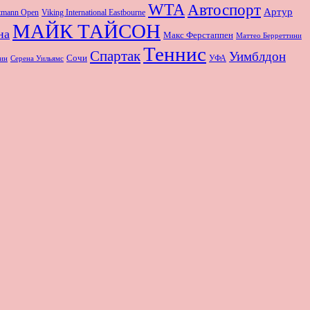
WTA
Автоспорт
Артур
rtmann Open
Viking International Eastbourne
МАЙК ТАЙСОН
на
Макс Ферстаппен
Маттео Берреттини
Теннис
Спартак
Уимблдон
Сочи
УФА
Серена Уильямс
ин