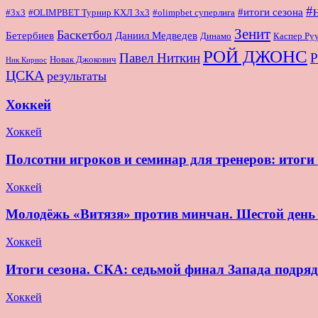
#
#итоги сезона
#OLIMPBET Турнир КХЛ 3x3
#3x3
#olimpbet суперлига
Зенит
Баскетбол
Бетербиев
Даниил Медведев
Динамо
Каспер Ру
РОЙ ДЖОНС
Павел Ниткин
Р
Новак Джокович
Ник Кириос
ЦСКА
результаты
Хоккей
Хоккей
Полсотни игроков и семинар для тренеров: итог
Хоккей
Молодёжь «Витязя» против минчан. Шестой де
Хоккей
Итоги сезона. СКА: седьмой финал Запада подряд
Хоккей