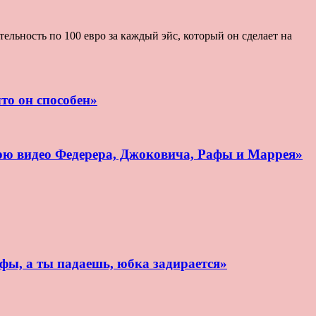
льность по 100 евро за каждый эйс, который он сделает на
то он способен»
рю видео Федерера, Джоковича, Рафы и Маррея»
афы, а ты падаешь, юбка задирается»