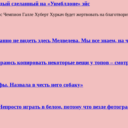
ждый сделанный на «Уимблдоне» эйс
Чемпион Галле Хуберт Хуркач будет жертвовать на благотворите
нно не видеть здесь Медведева. Мы все знаем, на ч
раюсь копировать некоторые вещи у топов – смот
ы. Назвала в честь него собаку»
епросто играть в белом, потому что везде фотогр