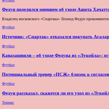
Футбол
Федун поделился мнением об уходе Ашота Хачату
Владелец московского «Спартака» Леонид Федун прокомментир
Футбол
Источник: «Спартак» отказался покупать Агала
Футбол
Кавазашвили – об уходе Федуна из «Лукойла»: ост
Футбол
Потенциальный тренер «ПСЖ» близок к согласо
Футбол
Федун рассказал, скажется ли его уход из «Лукой
Теннис