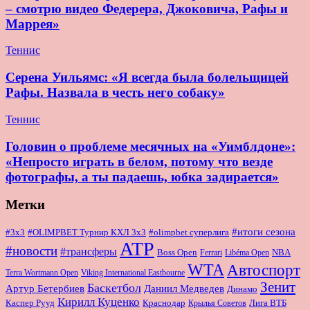
– смотрю видео Федерера, Джоковича, Рафы и
Маррея»
Теннис
Серена Уильямс: «Я всегда была болельщицей
Рафы. Назвала в честь него собаку»
Теннис
Головин о проблеме месячных на «Уимблдоне»:
«Непросто играть в белом, потому что везде
фотографы, а ты падаешь, юбка задирается»
Метки
#итоги сезона
#OLIMPBET Турнир КХЛ 3x3
#3x3
#olimpbet суперлига
ATP
#новости
#трансферы
Boss Open
NBA
Ferrari
Libéma Open
WTA
Автоспорт
Terra Wortmann Open
Viking International Eastbourne
Зенит
Баскетбол
Артур Бетербиев
Даниил Медведев
Динамо
Кирилл Куценко
Краснодар
Лига ВТБ
Каспер Рууд
Крылья Советов