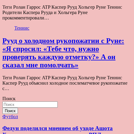
Теги Ролан Гаррос ATP Каспер Рууд Хольгер Руне Теннис
Родители Каспера Рууда и Хольгера Руне
прокомментировали…
Теннис
Рууд о холодном рукопожатии с Руне:
«Я спросил: «Тебе что, нужно
проверять каждую отметку?» А он
сказал мне помолчать»
Теги Ролан Гаррос ATP Каспер Рууд Хольгер Руне Теннис
Каспер Рууд объяснил холодное послематчевое рукопожатие
с…
Поиск
Поиск
Футбол
Федун поделился мнением об уходе Ашота