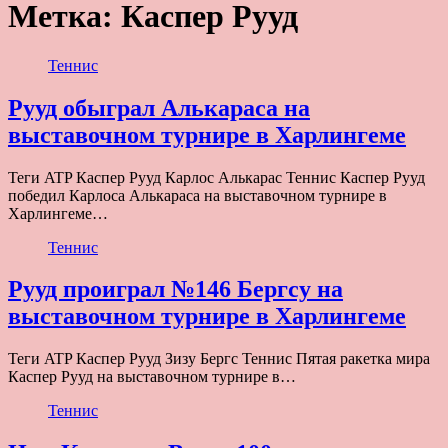
Метка:
Каспер Рууд
Теннис
Рууд обыграл Алькараса на
выставочном турнире в Харлингеме
Теги ATP Каспер Рууд Карлос Алькарас Теннис Каспер Рууд
победил Карлоса Алькараса на выставочном турнире в
Харлингеме…
Теннис
Рууд проиграл №146 Бергсу на
выставочном турнире в Харлингеме
Теги ATP Каспер Рууд Зизу Бергс Теннис Пятая ракетка мира
Каспер Рууд на выставочном турнире в…
Теннис