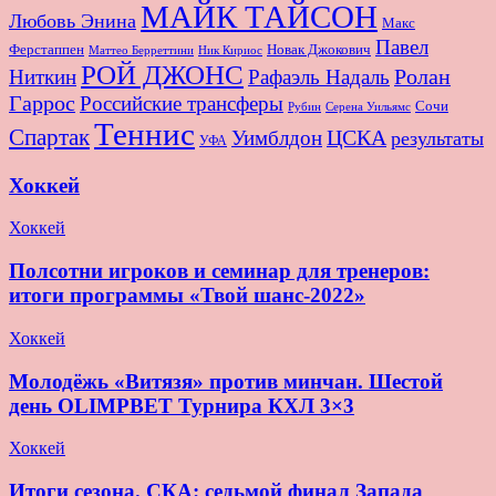
МАЙК ТАЙСОН
Любовь Энина
Макс
Павел
Новак Джокович
Ферстаппен
Маттео Берреттини
Ник Кириос
РОЙ ДЖОНС
Ролан
Ниткин
Рафаэль Надаль
Гаррос
Российские трансферы
Сочи
Серена Уильямс
Рубин
Теннис
Спартак
ЦСКА
Уимблдон
результаты
УФА
Хоккей
Хоккей
Полсотни игроков и семинар для тренеров:
итоги программы «Твой шанс-2022»
Хоккей
Молодёжь «Витязя» против минчан. Шестой
день OLIMPBET Турнира КХЛ 3×3
Хоккей
Итоги сезона. СКА: седьмой финал Запада