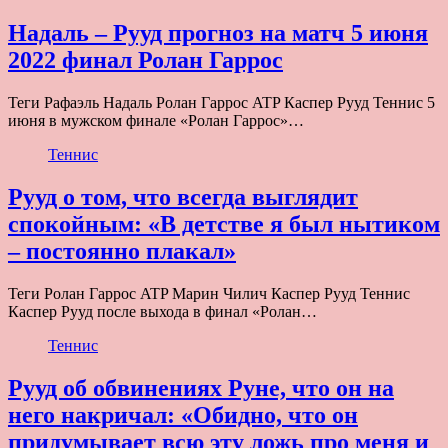
Надаль – Рууд прогноз на матч 5 июня
2022 финал Ролан Гаррос
Теги Рафаэль Надаль Ролан Гаррос ATP Каспер Рууд Теннис 5
июня в мужском финале «Ролан Гаррос»…
Теннис
Рууд о том, что всегда выглядит
спокойным: «В детстве я был нытиком
– постоянно плакал»
Теги Ролан Гаррос ATP Марин Чилич Каспер Рууд Теннис
Каспер Рууд после выхода в финал «Ролан…
Теннис
Рууд об обвинениях Руне, что он на
него накричал: «Обидно, что он
придумывает всю эту ложь про меня и