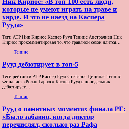
Ник Кириос: «В топ-100 есть люди,
которые не умеют играть на траве и
харде. И это не наезд на Каспера
Рууда»
Теги ATP Ник Кириос Каспер Рууд Теннис Австралиец Ник
Кириос прокомментировал то, что травяной сезон длится…
Теннис
Рууд дебютирует в топ-5
Теги рейтинги ATP Каспер Рууд Стефанос Циципас Теннис
Финалист «Ролан Гаррос» Каспер Рууд в понедельник
дебютирует…
Теннис
Рууд о памятных моментах финала РГ:
«Было забавно, когда диктор
перечислял, сколько раз Рафа