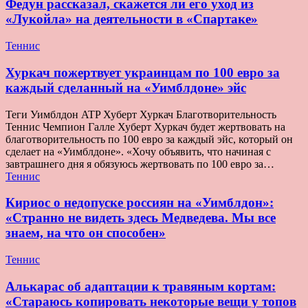
Федун рассказал, скажется ли его уход из
«Лукойла» на деятельности в «Спартаке»
Теннис
Хуркач пожертвует украинцам по 100 евро за
каждый сделанный на «Уимблдоне» эйс
Теги Уимблдон ATP Хуберт Хуркач Благотворительность
Теннис Чемпион Галле Хуберт Хуркач будет жертвовать на
благотворительность по 100 евро за каждый эйс, который он
сделает на «Уимблдоне». «Хочу объявить, что начиная с
завтрашнего дня я обязуюсь жертвовать по 100 евро за…
Теннис
Кириос о недопуске россиян на «Уимблдон»:
«Странно не видеть здесь Медведева. Мы все
знаем, на что он способен»
Теннис
Алькарас об адаптации к травяным кортам:
«Стараюсь копировать некоторые вещи у топов