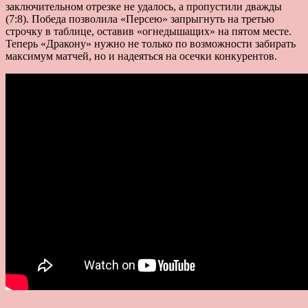
заключительном отрезке не удалось, а пропустили дважды
(7:8). Победа позволила «Персею» запрыгнуть на третью
строчку в таблице, оставив «огнедышащих» на пятом месте.
Теперь «Дракону» нужно не только по возможности забирать
максимум матчей, но и надеяться на осечки конкурентов.