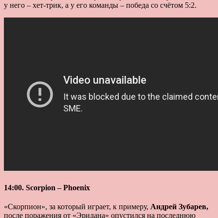
у него – хет-трик, а у его команды – победа со счётом 5:2.
14:00. Scorpion – Phoenix
«Скорпион», за который играет, к примеру,
Андрей Зубарев,
после поражения от «Эридана» опустился на последнюю