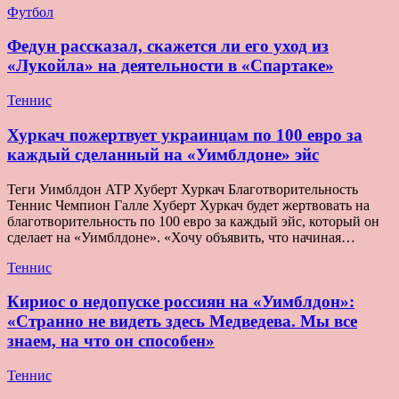
Футбол
Федун рассказал, скажется ли его уход из
«Лукойла» на деятельности в «Спартаке»
Теннис
Хуркач пожертвует украинцам по 100 евро за
каждый сделанный на «Уимблдоне» эйс
Теги Уимблдон ATP Хуберт Хуркач Благотворительность
Теннис Чемпион Галле Хуберт Хуркач будет жертвовать на
благотворительность по 100 евро за каждый эйс, который он
сделает на «Уимблдоне». «Хочу объявить, что начиная…
Теннис
Кириос о недопуске россиян на «Уимблдон»:
«Странно не видеть здесь Медведева. Мы все
знаем, на что он способен»
Теннис