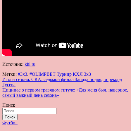
Источник:
khl.ru
Метки:
#3x3
,
#OLIMPBET Турнир КХЛ 3x3
Навигация
Итоги сезона. СКА: седьмой финал Запада подряд и рекорд
Гусева
по
Циципас о первом травяном титуле: «Для меня был, наверное,
записям
самый важный день сезона»
Поиск
Поиск
Футбол