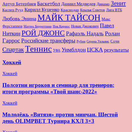
Зенит
Баскетбол
Артур Бетербиев
Даниил Медведев
Динамо
Кирилл Куценко
Краснодар
Лига ВТБ
Каспер Рууд
Крылья Советов
МАЙК ТАЙСОН
Любовь Энина
Макс
Павел
Новак Джокович
Ферстаппен
Маттео Берреттини
Ник Кириос
РОЙ ДЖОНС
Ролан
Ниткин
Рафаэль Надаль
Гаррос
Российские трансферы
Сочи
Серена Уильямс
Рубин
Теннис
Спартак
ЦСКА
Уимблдон
результаты
УФА
Хоккей
Хоккей
Полсотни игроков и семинар для тренеров:
итоги программы «Твой шанс-2022»
Хоккей
Молодёжь «Витязя» против минчан. Шестой
день OLIMPBET Турнира КХЛ 3×3