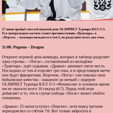
27 июня пройдёт шестой игровой день OLIMPBET Турнира КХЛ 3×3.
Его центральным матчем станет противостояние «Центавра» и
«Персея» – команды находятся в топ-3, их разделяют всего два очка.
11:00. Pegasus – Dragon
Откроют игровой день команды, которых в таблице разделяет
одна строчка – «Пегас», составленный из молодёжи
«Трактора», идёт седьмым, «Дракон» занимает пятое место.
Последних от топ-4 отделяет три очка, и в предстоящем матче
они будут фаворитами. Впрочем, «Пегас» уже показал свои
бойцовские качества – накануне до ничьей с лидером
OLIMPBET Турнира КХЛ 3×3 «Фениксом» в основное время
им не хватило всего 10 секунд (6:7). Перца этой игре
добавляет и то, что в случае победы «Пегас» может обойти
соперника.
«Дракон» 25 июня уступил «Персею», хотя перед третьим
периодом вел со счётом 7:6. Вот только забросить в