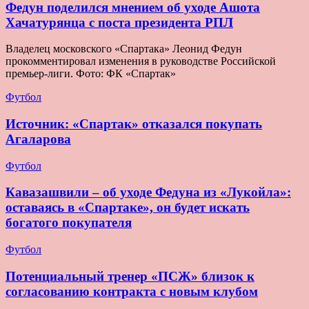
Федун поделился мнением об уходе Ашота
Хачатурянца с поста президента РПЛ
Владелец московского «Спартака» Леонид Федун
прокомментировал изменения в руководстве Российской
премьер-лиги. Фото: ФК «Спартак»
Футбол
Источник: «Спартак» отказался покупать
Агаларова
Футбол
Кавазашвили – об уходе Федуна из «Лукойла»:
оставаясь в «Спартаке», он будет искать
богатого покупателя
Футбол
Потенциальный тренер «ПСЖ» близок к
согласованию контракта с новым клубом