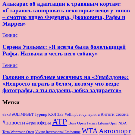
Алькарас об адаптации к травяным кортам:
«Стараюсь копировать некоторые вещи у топов
– смотрю видео Федерера, Джоковича, Рафы и
Маррея»
Теннис
Серена Уильямс: «Я всегда была болельщицей
Рафы. Назвала в честь него собаку»
Теннис
Головин о проблеме месячных на «Уимблдоне»:
«Непросто играть в белом, потому что везде
фотографы, а ты падаешь, юбка задирается»
Метки
#итоги сезона
#OLIMPBET Турнир КХЛ 3x3
#3x3
#olimpbet суперлига
ATP
#новости
#трансферы
Boss Open
NBA
Ferrari
Libéma Open
WTA
Автоспорт
Terra Wortmann Open
Viking International Eastbourne