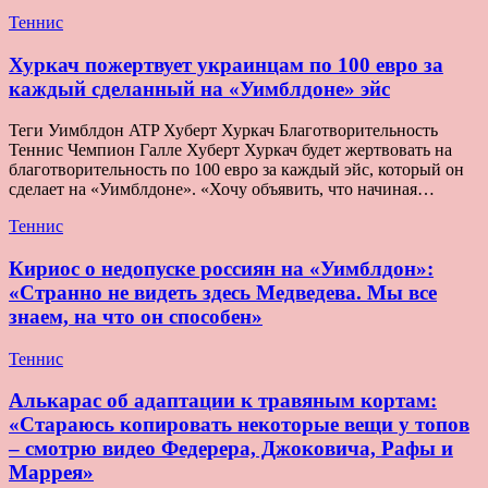
Теннис
Хуркач пожертвует украинцам по 100 евро за
каждый сделанный на «Уимблдоне» эйс
Теги Уимблдон ATP Хуберт Хуркач Благотворительность
Теннис Чемпион Галле Хуберт Хуркач будет жертвовать на
благотворительность по 100 евро за каждый эйс, который он
сделает на «Уимблдоне». «Хочу объявить, что начиная…
Теннис
Кириос о недопуске россиян на «Уимблдон»:
«Странно не видеть здесь Медведева. Мы все
знаем, на что он способен»
Теннис
Алькарас об адаптации к травяным кортам:
«Стараюсь копировать некоторые вещи у топов
– смотрю видео Федерера, Джоковича, Рафы и
Маррея»