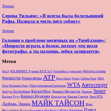
Теннис
Серена Уильямс: «Я всегда была болельщицей
Рафы. Назвала в честь него собаку»
Теннис
Головин о проблеме месячных на «Уимблдоне»:
«Непросто играть в белом, потому что везде
фотографы, а ты падаешь, юбка задирается»
Метки
#итоги сезона
#OLIMPBET Турнир КХЛ 3x3
#3x3
#olimpbet суперлига
ATP
#новости
#трансферы
Boss Open
NBA
Ferrari
Libéma Open
WTA
Автоспорт
Terra Wortmann Open
Viking International Eastbourne
Зенит
Баскетбол
Артур Бетербиев
Даниил Медведев
Динамо
Кирилл Куценко
Краснодар
Лига ВТБ
Каспер Рууд
Крылья Советов
МАЙК ТАЙСОН
Любовь Энина
Макс
Павел
Новак Джокович
Ферстаппен
Маттео Берреттини
Ник Кириос