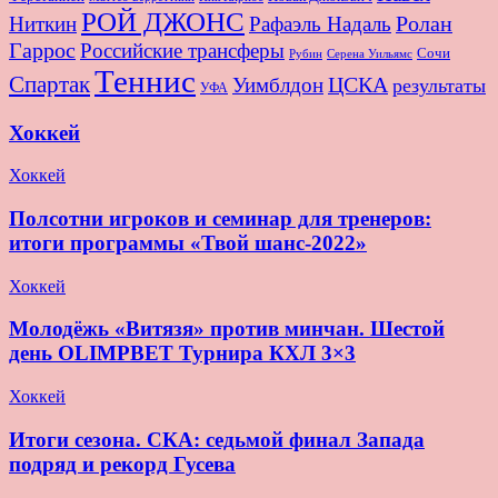
РОЙ ДЖОНС
Ролан
Ниткин
Рафаэль Надаль
Гаррос
Российские трансферы
Сочи
Серена Уильямс
Рубин
Теннис
Спартак
ЦСКА
Уимблдон
результаты
УФА
Хоккей
Хоккей
Полсотни игроков и семинар для тренеров:
итоги программы «Твой шанс-2022»
Хоккей
Молодёжь «Витязя» против минчан. Шестой
день OLIMPBET Турнира КХЛ 3×3
Хоккей
Итоги сезона. СКА: седьмой финал Запада
подряд и рекорд Гусева