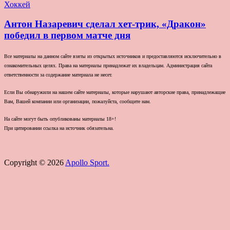
Хоккей
Антон Назаревич сделал хет-трик, «Дракон»
победил в первом матче дня
Все материалы на данном сайте взяты из открытых источников и предоставляются исключительно в
ознакомительных целях. Права на материалы принадлежат их владельцам. Администрация сайта
ответственности за содержание материала не несет.
Если Вы обнаружили на нашем сайте материалы, которые нарушают авторские права, принадлежащие
Вам, Вашей компании или организации, пожалуйста, сообщите нам.
На сайте могут быть опубликованы материалы 18+!
При цитировании ссылка на источник обязательна.
Copyright © 2026
Apollo Sport.