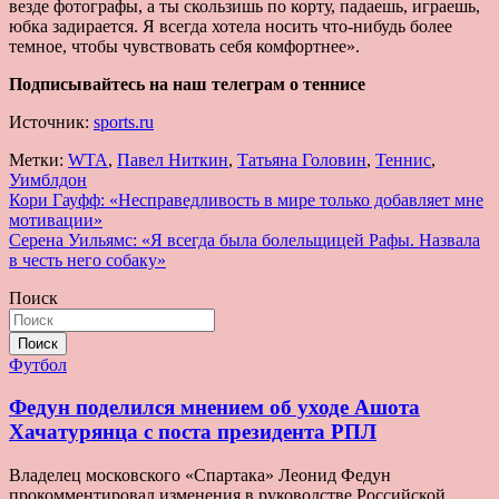
везде фотографы, а ты скользишь по корту, падаешь, играешь,
юбка задирается. Я всегда хотела носить что-нибудь более
темное, чтобы чувствовать себя комфортнее».
Подписывайтесь на наш телеграм о теннисе
Источник:
sports.ru
Метки:
WTA
,
Павел Ниткин
,
Татьяна Головин
,
Теннис
,
Уимблдон
Навигация
Кори Гауфф: «Несправедливость в мире только добавляет мне
мотивации»
по
Серена Уильямс: «Я всегда была болельщицей Рафы. Назвала
записям
в честь него собаку»
Поиск
Поиск
Футбол
Федун поделился мнением об уходе Ашота
Хачатурянца с поста президента РПЛ
Владелец московского «Спартака» Леонид Федун
прокомментировал изменения в руководстве Российской