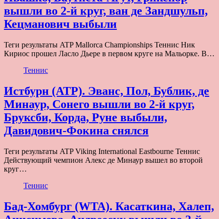
вышли во 2-й круг, ван де Зандшульп,
Кецманович выбыли
Теги результаты ATP Mallorca Championships Теннис Ник
Кириос прошел Ласло Дьере в первом круге на Мальорке. В…
Теннис
Истбурн (ATP). Эванс, Пол, Бублик, де
Минаур, Сонего вышли во 2-й круг,
Бруксби, Корда, Руне выбыли,
Давидович-Фокина снялся
Теги результаты ATP Viking International Eastbourne Теннис
Действующий чемпион Алекс де Минаур вышел во второй
круг…
Теннис
Бад-Хомбург (WTA). Касаткина, Халеп,