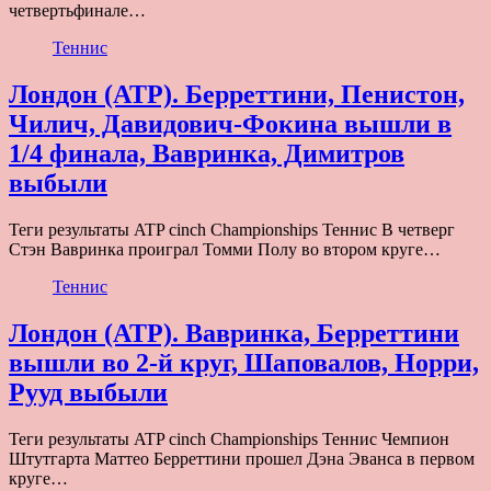
четвертьфинале…
Теннис
Лондон (ATP). Берреттини, Пенистон,
Чилич, Давидович-Фокина вышли в
1/4 финала, Вавринка, Димитров
выбыли
Теги результаты ATP cinch Championships Теннис В четверг
Стэн Вавринка проиграл Томми Полу во втором круге…
Теннис
Лондон (ATP). Вавринка, Берреттини
вышли во 2-й круг, Шаповалов, Норри,
Рууд выбыли
Теги результаты ATP cinch Championships Теннис Чемпион
Штутгарта Маттео Берреттини прошел Дэна Эванса в первом
круге…