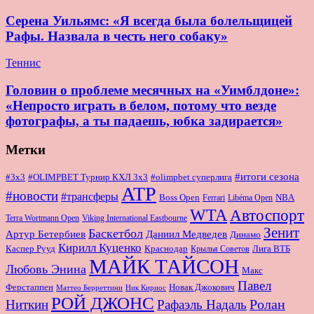
Серена Уильямс: «Я всегда была болельщицей
Рафы. Назвала в честь него собаку»
Теннис
Головин о проблеме месячных на «Уимблдоне»:
«Непросто играть в белом, потому что везде
фотографы, а ты падаешь, юбка задирается»
Метки
#итоги сезона
#OLIMPBET Турнир КХЛ 3x3
#3x3
#olimpbet суперлига
ATP
#новости
#трансферы
Boss Open
NBA
Ferrari
Libéma Open
WTA
Автоспорт
Terra Wortmann Open
Viking International Eastbourne
Зенит
Баскетбол
Артур Бетербиев
Даниил Медведев
Динамо
Кирилл Куценко
Краснодар
Лига ВТБ
Каспер Рууд
Крылья Советов
МАЙК ТАЙСОН
Любовь Энина
Макс
Павел
Новак Джокович
Ферстаппен
Маттео Берреттини
Ник Кириос
РОЙ ДЖОНС
Ролан
Ниткин
Рафаэль Надаль