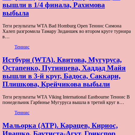
вышли в 1/4 финала, Рахимова
выбыла
Теги результаты WTA Bad Homburg Open Теннис Симона
Халеп разгромила Тамару Зиданшек во втором круге турнира
в…
Теннис
Истбурн (WTA). Квитова, Мугуруса,
Остапенко, Путинцева, Хаддад Майя
вышли в 3-й круг, Бадоса, Саккари,
Плишкова, Крейчикова выбыли
Теги результаты WTA Viking International Eastbourne Теннис В
понедельник Гарбинье Мугуруса вышла в третий круг в…
Теннис
Мальорка (ATP). Карацев, Кириос,
Ивашко, Баутиста-Агут, Грикспор