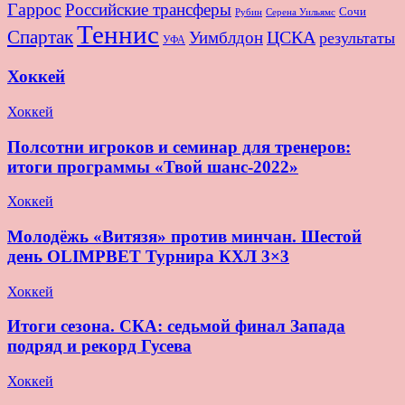
Гаррос
Российские трансферы
Сочи
Серена Уильямс
Рубин
Теннис
Спартак
ЦСКА
Уимблдон
результаты
УФА
Хоккей
Хоккей
Полсотни игроков и семинар для тренеров:
итоги программы «Твой шанс-2022»
Хоккей
Молодёжь «Витязя» против минчан. Шестой
день OLIMPBET Турнира КХЛ 3×3
Хоккей
Итоги сезона. СКА: седьмой финал Запада
подряд и рекорд Гусева
Хоккей