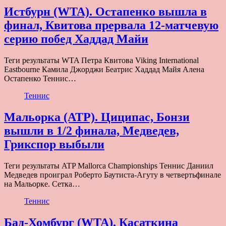
Истбурн (WTA). Остапенко вышла в
финал, Квитова прервала 12-матчевую
серию побед Хаддад Майи
Теги результаты WTA Петра Квитова Viking International
Eastbourne Камила Джорджи Беатрис Хаддад Майя Алена
Остапенко Теннис…
Теннис
Мальорка (ATP). Циципас, Бонзи
вышли в 1/2 финала, Медведев,
Грикспор выбыли
Теги результаты ATP Mallorca Championships Теннис Даниил
Медведев проиграл Роберто Баутиста-Агуту в четвертьфинале
на Мальорке. Сетка…
Теннис
Бад-Хомбург (WTA). Касаткина