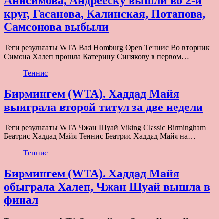
Анисимова, Андрееску вышли во 2-й
круг, Гасанова, Калинская, Потапова,
Самсонова выбыли
Теги результаты WTA Bad Homburg Open Теннис Во вторник
Симона Халеп прошла Катерину Синякову в первом…
Теннис
Бирмингем (WTA). Хаддад Майя
выиграла второй титул за две недели
Теги результаты WTA Чжан Шуай Viking Classic Birmingham
Беатрис Хаддад Майя Теннис Беатрис Хаддад Майя на…
Теннис
Бирмингем (WTA). Хаддад Майя
обыграла Халеп, Чжан Шуай вышла в
финал