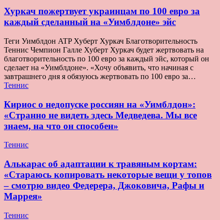
Хуркач пожертвует украинцам по 100 евро за
каждый сделанный на «Уимблдоне» эйс
Теги Уимблдон ATP Хуберт Хуркач Благотворительность
Теннис Чемпион Галле Хуберт Хуркач будет жертвовать на
благотворительность по 100 евро за каждый эйс, который он
сделает на «Уимблдоне». «Хочу объявить, что начиная с
завтрашнего дня я обязуюсь жертвовать по 100 евро за…
Теннис
Кириос о недопуске россиян на «Уимблдон»:
«Странно не видеть здесь Медведева. Мы все
знаем, на что он способен»
Теннис
Алькарас об адаптации к травяным кортам:
«Стараюсь копировать некоторые вещи у топов
– смотрю видео Федерера, Джоковича, Рафы и
Маррея»
Теннис