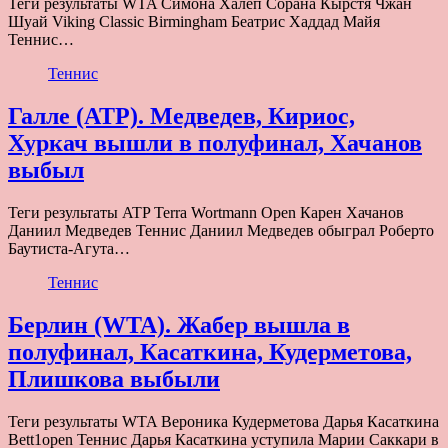
Теги результаты WTA Симона Халеп Сорана Кырстя Чжан
Шуай Viking Classic Birmingham Беатрис Хаддад Майя
Теннис…
Теннис
Галле (ATP). Медведев, Кириос,
Хуркач вышли в полуфинал, Хачанов
выбыл
Теги результаты ATP Terra Wortmann Open Карен Хачанов
Даниил Медведев Теннис Даниил Медведев обыграл Роберто
Баутиста-Агута…
Теннис
Берлин (WTA). Жабер вышла в
полуфинал, Касаткина, Кудерметова,
Плишкова выбыли
Теги результаты WTA Вероника Кудерметова Дарья Касаткина
Bett1open Теннис Дарья Касаткина уступила Марии Саккари в