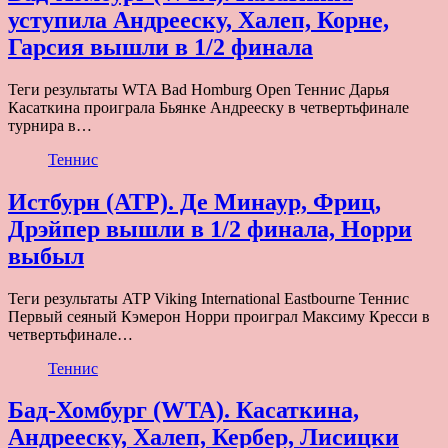
уступила Андрееску, Халеп, Корне,
Гарсия вышли в 1/2 финала
Теги результаты WTA Bad Homburg Open Теннис Дарья
Касаткина проиграла Бьянке Андрееску в четвертьфинале
турнира в…
Теннис
Истбурн (ATP). Де Минаур, Фриц,
Дрэйпер вышли в 1/2 финала, Норри
выбыл
Теги результаты ATP Viking International Eastbourne Теннис
Первый сеяный Кэмерон Норри проиграл Максиму Кресси в
четвертьфинале…
Теннис
Бад-Хомбург (WTA). Касаткина,
Андрееску, Халеп, Кербер, Лисицки