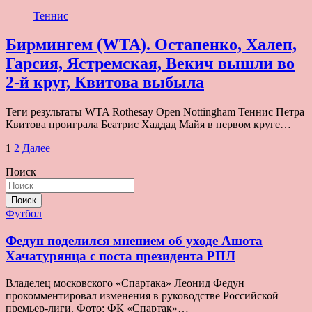
Теннис
Бирмингем (WTA). Остапенко, Халеп,
Гарсия, Ястремская, Векич вышли во
2-й круг, Квитова выбыла
Теги результаты WTA Rothesay Open Nottingham Теннис Петра
Квитова проиграла Беатрис Хаддад Майя в первом круге…
Пагинация
1
2
Далее
записей
Поиск
Поиск
Футбол
Федун поделился мнением об уходе Ашота
Хачатурянца с поста президента РПЛ
Владелец московского «Спартака» Леонид Федун
прокомментировал изменения в руководстве Российской
премьер-лиги. Фото: ФК «Спартак»…