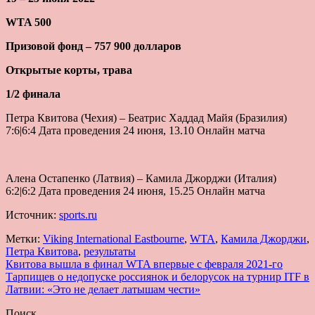
WTA 500
Призовой фонд – 757 900 долларов
Открытые корты, трава
1/2 финала
Петра Квитова (Чехия) – Беатрис Хаддад Майя (Бразилия)
7:6|6:4 Дата проведения 24 июня, 13.10 Онлайн матча
Алена Остапенко (Латвия) – Камила Джорджи (Италия)
6:2|6:2 Дата проведения 24 июня, 15.25 Онлайн матча
Источник:
sports.ru
Метки:
Viking International Eastbourne
,
WTA
,
Камила Джорджи
,
Петра Квитова
,
результаты
Навигация
Квитова вышла в финал WTA впервые с февраля 2021-го
Тарпищев о недопуске россиянок и белорусок на турнир ITF в
по
Латвии: «Это не делает латышам чести»
записям
Поиск