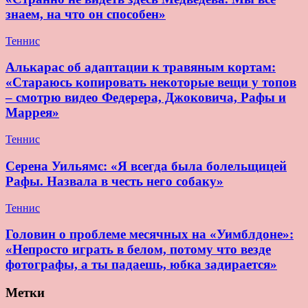
знаем, на что он способен»
Теннис
Алькарас об адаптации к травяным кортам:
«Стараюсь копировать некоторые вещи у топов
– смотрю видео Федерера, Джоковича, Рафы и
Маррея»
Теннис
Серена Уильямс: «Я всегда была болельщицей
Рафы. Назвала в честь него собаку»
Теннис
Головин о проблеме месячных на «Уимблдоне»:
«Непросто играть в белом, потому что везде
фотографы, а ты падаешь, юбка задирается»
Метки