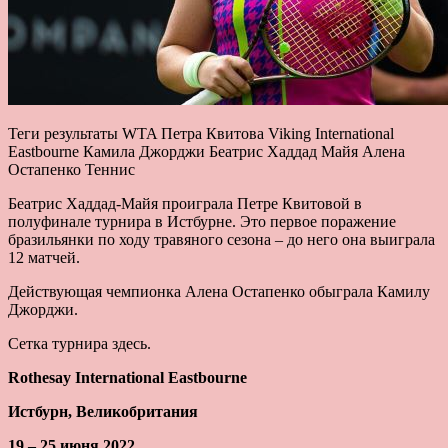
Теги результаты WTA Петра Квитова Viking International
Eastbourne Камила Джорджи Беатрис Хаддад Майя Алена
Остапенко Теннис
Беатрис Хаддад-Майя проиграла Петре Квитовой в
полуфинале турнира в Истбурне. Это первое поражение
бразильянки по ходу травяного сезона – до него она выиграла
12 матчей.
Действующая чемпионка Алена Остапенко обыграла Камилу
Джорджи.
Сетка турнира здесь.
Rothesay International Eastbourne
Истбурн, Великобритания
19 – 25 июня 2022