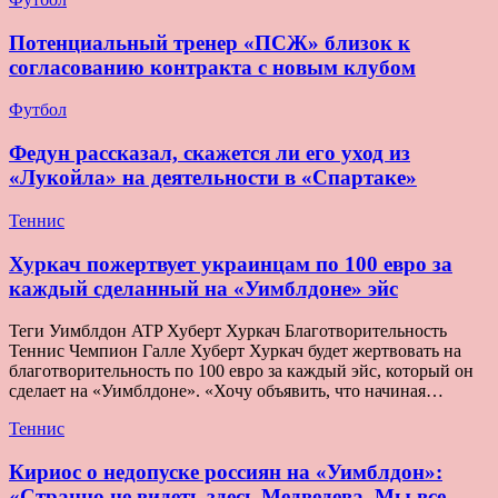
Потенциальный тренер «ПСЖ» близок к
согласованию контракта с новым клубом
Футбол
Федун рассказал, скажется ли его уход из
«Лукойла» на деятельности в «Спартаке»
Теннис
Хуркач пожертвует украинцам по 100 евро за
каждый сделанный на «Уимблдоне» эйс
Теги Уимблдон ATP Хуберт Хуркач Благотворительность
Теннис Чемпион Галле Хуберт Хуркач будет жертвовать на
благотворительность по 100 евро за каждый эйс, который он
сделает на «Уимблдоне». «Хочу объявить, что начиная…
Теннис
Кириос о недопуске россиян на «Уимблдон»:
«Странно не видеть здесь Медведева. Мы все