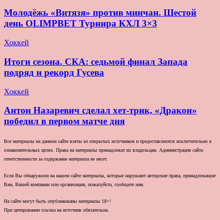
Молодёжь «Витязя» против минчан. Шестой
день OLIMPBET Турнира КХЛ 3×3
Хоккей
Итоги сезона. СКА: седьмой финал Запада
подряд и рекорд Гусева
Хоккей
Антон Назаревич сделал хет-трик, «Дракон»
победил в первом матче дня
Все материалы на данном сайте взяты из открытых источников и предоставляются исключительно в
ознакомительных целях. Права на материалы принадлежат их владельцам. Администрация сайта
ответственности за содержание материала не несет.
Если Вы обнаружили на нашем сайте материалы, которые нарушают авторские права, принадлежащие
Вам, Вашей компании или организации, пожалуйста, сообщите нам.
На сайте могут быть опубликованы материалы 18+!
При цитировании ссылка на источник обязательна.