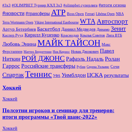
#итоги сезона
#OLIMPBET Турнир КХЛ 3x3
#3x3
#olimpbet суперлига
ATP
#новости
#трансферы
Boss Open
NBA
Ferrari
Libéma Open
WTA
Автоспорт
Terra Wortmann Open
Viking International Eastbourne
Зенит
Баскетбол
Артур Бетербиев
Даниил Медведев
Динамо
Кирилл Куценко
Краснодар
Лига ВТБ
Каспер Рууд
Крылья Советов
МАЙК ТАЙСОН
Любовь Энина
Макс
Павел
Новак Джокович
Ферстаппен
Маттео Берреттини
Ник Кириос
РОЙ ДЖОНС
Ролан
Ниткин
Рафаэль Надаль
Гаррос
Российские трансферы
Сочи
Серена Уильямс
Рубин
Теннис
Спартак
ЦСКА
Уимблдон
результаты
УФА
Хоккей
Хоккей
Полсотни игроков и семинар для тренеров:
итоги программы «Твой шанс-2022»
Хоккей