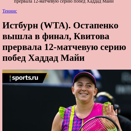
прервала 12-матчевую серию побед Хаддад Майи
Теннис
Истбурн (WTA). Остапенко
вышла в финал, Квитова
прервала 12-матчевую серию
побед Хаддад Майи