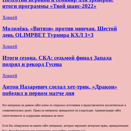
итоги программы «Твой шанс-2022»
Хоккей
Молодёжь «Витязя» против минчан. Шестой
день OLIMPBET Турнира КХЛ 3×3
Хоккей
Итоги сезона. СКА: седьмой финал Запада
подряд и рекорд Гусева
Хоккей
Антон Назаревич сделал хет-трик, «Дракон»
победил в первом матче дня
Все материалы на данном сайте взяты из открытых источников и предоставляются исключительно в
ознакомительных целях. Права на материалы принадлежат их владельцам. Администрация сайта
ответственности за содержание материала не несет.
Если Вы обнаружили на нашем сайте материалы, которые нарушают авторские права, принадлежащие
Вам, Вашей компании или организации, пожалуйста, сообщите нам.