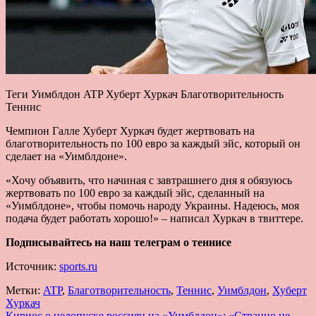
Теги Уимблдон ATP Хуберт Хуркач Благотворительность
Теннис
Чемпион Галле Хуберт Хуркач будет жертвовать на
благотворительность по 100 евро за каждый эйс, который он
сделает на «Уимблдоне».
«Хочу объявить, что начиная с завтрашнего дня я обязуюсь
жертвовать по 100 евро за каждый эйс, сделанный на
«Уимблдоне», чтобы помочь народу Украины. Надеюсь, моя
подача будет работать хорошо!» – написал Хуркач в твиттере.
Подписывайтесь на наш телеграм о теннисе
Источник:
sports.ru
Метки:
ATP
,
Благотворительность
,
Теннис
,
Уимблдон
,
Хуберт
Хуркач
Кириос о недопуске россиян на «Уимблдон»: «Странно не