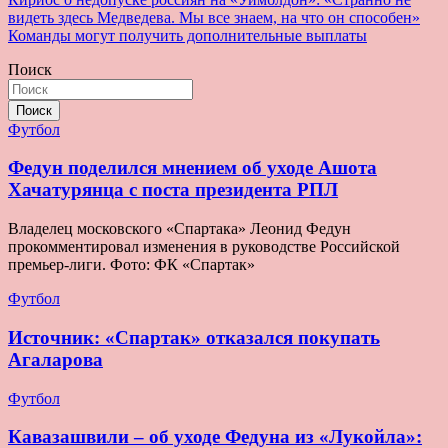
Навигация
видеть здесь Медведева. Мы все знаем, на что он способен»
по
Команды могут получить дополнительные выплаты
записям
Поиск
Поиск
Футбол
Федун поделился мнением об уходе Ашота
Хачатурянца с поста президента РПЛ
Владелец московского «Спартака» Леонид Федун
прокомментировал изменения в руководстве Российской
премьер-лиги. Фото: ФК «Спартак»
Футбол
Источник: «Спартак» отказался покупать
Агаларова
Футбол
Кавазашвили – об уходе Федуна из «Лукойла»: