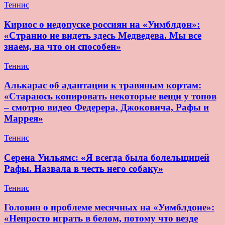
Теннис
Кириос о недопуске россиян на «Уимблдон»:
«Странно не видеть здесь Медведева. Мы все
знаем, на что он способен»
Теннис
Алькарас об адаптации к травяным кортам:
«Стараюсь копировать некоторые вещи у топов
– смотрю видео Федерера, Джоковича, Рафы и
Маррея»
Теннис
Серена Уильямс: «Я всегда была болельщицей
Рафы. Назвала в честь него собаку»
Теннис
Головин о проблеме месячных на «Уимблдоне»:
«Непросто играть в белом, потому что везде