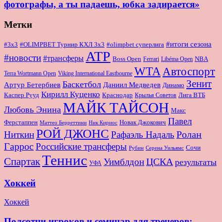
фотографы, а ты падаешь, юбка задирается»
Метки
#итоги сезона
#OLIMPBET Турнир КХЛ 3x3
#3x3
#olimpbet суперлига
ATP
#новости
#трансферы
Boss Open
NBA
Ferrari
Libéma Open
WTA
Автоспорт
Terra Wortmann Open
Viking International Eastbourne
Зенит
Баскетбол
Артур Бетербиев
Даниил Медведев
Динамо
Кирилл Куценко
Краснодар
Лига ВТБ
Каспер Рууд
Крылья Советов
МАЙК ТАЙСОН
Любовь Энина
Макс
Павел
Новак Джокович
Ферстаппен
Маттео Берреттини
Ник Кириос
РОЙ ДЖОНС
Ролан
Ниткин
Рафаэль Надаль
Гаррос
Российские трансферы
Сочи
Серена Уильямс
Рубин
Теннис
Спартак
ЦСКА
Уимблдон
результаты
УФА
Хоккей
Хоккей
Полсотни игроков и семинар для тренеров: