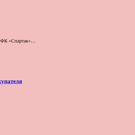
о: ФК «Спартак»…
купателя