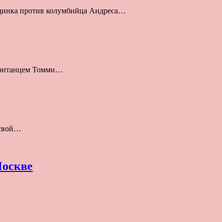
единка против колумбийца Андреса…
британцем Томми…
 свой…
Москве