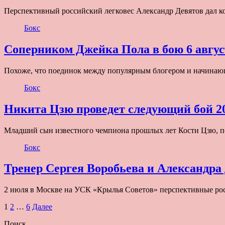
Перспективный российский легковес Александр Девятов дал к
Бокс
Соперником Джейка Пола в бою 6 авгу
Похоже, что поединок между популярным блогером и начин
Бокс
Никита Цзю проведет следующий бой 2
Младший сын известного чемпиона прошлых лет Кости Цзю, п
Бокс
Тренер Сергея Воробьева и Александра
2 июля в Москве на УСК «Крылья Советов» перспективные ро
Пагинация
1
2
…
6
Далее
записей
Поиск