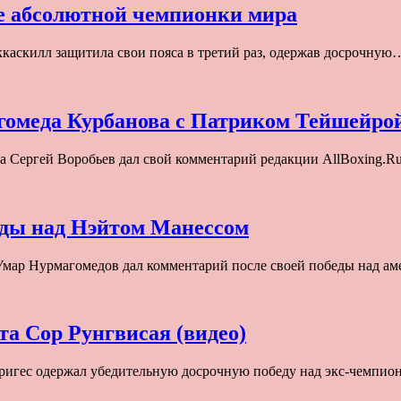
е абсолютной чемпионки мира
каскилл защитила свои пояса в третий раз, одержав досрочную
агомеда Курбанова с Патриком Тейшейро
а Сергей Воробьев дал свой комментарий редакции AllBoxing.R
еды над Нэйтом Манессом
Умар Нурмагомедов дал комментарий после своей победы над 
та Сор Рунгвисая (видео)
ригес одержал убедительную досрочную победу над экс-чемпи