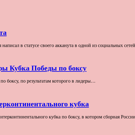
та
написал в статусе своего акканута в одной из социальных сете
еры Кубка Победы по боксу
по боксу, по результатам которого в лидеры…
терконтинентального кубка
терконтинентального кубка по боксу, в котором сборная Росс