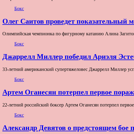
Бокс
Олег Саитов проведет показательный м
Олимпийская чемпионка по фигурному катанию Алина Загитов
Бокс
Джаррелл Миллер победил Ариэля Эсте
33-летний американский супертяжеловес Джаррелл Миллер усп
Бокс
Артем Оганесян потерпел первое пораж
22-летний российский боксер Артем Оганесян потерпел перво
Бокс
Александр Девятов о предстоящем бое 