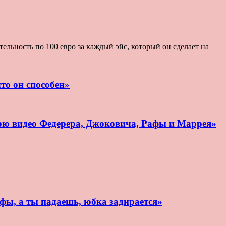
льность по 100 евро за каждый эйс, который он сделает на
то он способен»
рю видео Федерера, Джоковича, Рафы и Маррея»
афы, а ты падаешь, юбка задирается»