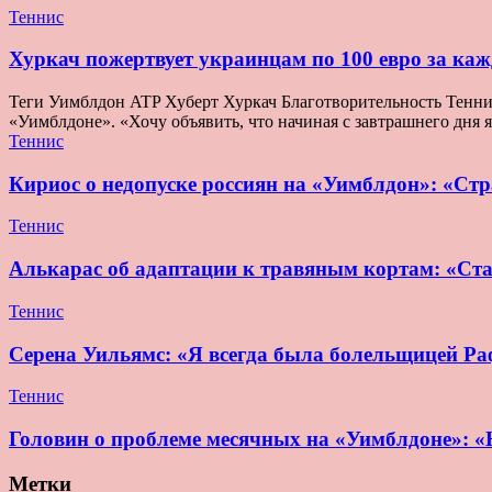
Теннис
Хуркач пожертвует украинцам по 100 евро за ка
Теги Уимблдон ATP Хуберт Хуркач Благотворительность Теннис 
«Уимблдоне». «Хочу объявить, что начиная с завтрашнего дня 
Теннис
Кириос о недопуске россиян на «Уимблдон»: «Стра
Теннис
Алькарас об адаптации к травяным кортам: «Ста
Теннис
Серена Уильямс: «Я всегда была болельщицей Раф
Теннис
Головин о проблеме месячных на «Уимблдоне»: «Н
Метки