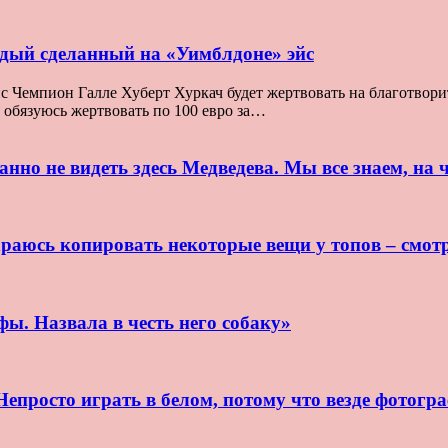
ждый сделанный на «Уимблдоне» эйс
Чемпион Галле Хуберт Хуркач будет жертвовать на благотворите
я обязуюсь жертвовать по 100 евро за…
нно не видеть здесь Медведева. Мы все знаем, на ч
раюсь копировать некоторые вещи у топов – смот
ы. Назвала в честь него собаку»
епросто играть в белом, потому что везде фотогр