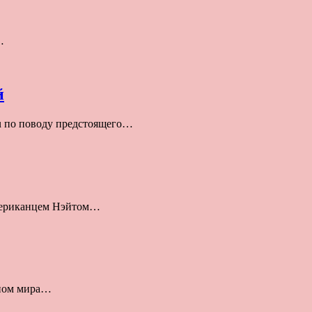
…
й
u по поводу предстоящего…
американцем Нэйтом…
оном мира…