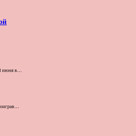
ой
23 июня в…
проиграв…