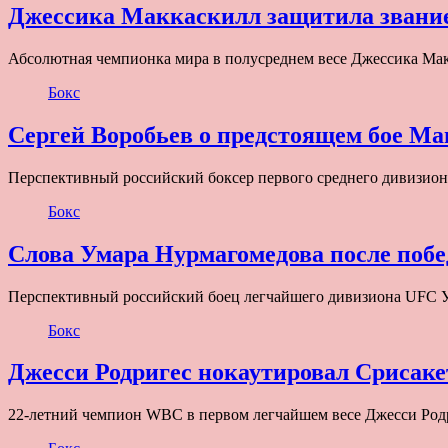
Джессика Маккаскилл защитила звани
Абсолютная чемпионка мира в полусреднем весе Джессика Мак
Бокс
Сергей Воробьев о предстоящем бое М
Перспективный российский боксер первого среднего дивизион
Бокс
Слова Умара Нурмагомедова после поб
Перспективный российский боец легчайшего дивизиона UFC 
Бокс
Джесси Родригес нокаутировал Срисаке
22-летний чемпион WBС в первом легчайшем весе Джесси Род