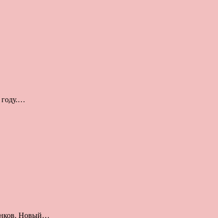
 году.…
динков. Новый…