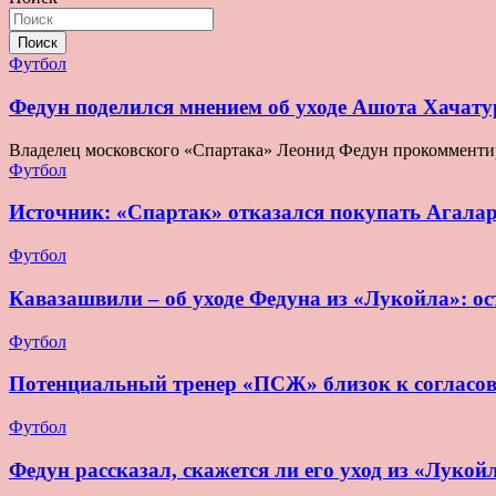
Поиск
Футбол
Федун поделился мнением об уходе Ашота Хачату
Владелец московского «Спартака» Леонид Федун прокомменти
Футбол
Источник: «Спартак» отказался покупать Агала
Футбол
Кавазашвили – об уходе Федуна из «Лукойла»: ост
Футбол
Потенциальный тренер «ПСЖ» близок к согласо
Футбол
Федун рассказал, скажется ли его уход из «Лукой