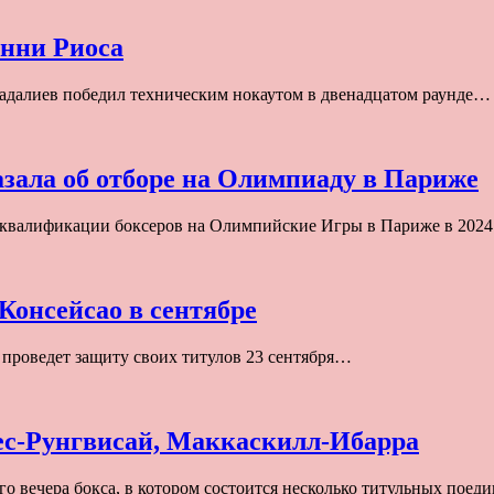
нни Риоса
далиев победил техническим нокаутом в двенадцатом раунде…
зала об отборе на Олимпиаду в Париже
 квалификации боксеров на Олимпийские Игры в Париже в 2024
Консейсао в сентябре
роведет защиту своих титулов 23 сентября…
ес-Рунгвисай, Маккаскилл-Ибарра
о вечера бокса, в котором состоится несколько титульных пое