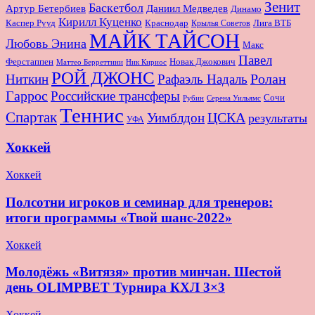
Зенит
Баскетбол
Артур Бетербиев
Даниил Медведев
Динамо
Кирилл Куценко
Краснодар
Лига ВТБ
Каспер Рууд
Крылья Советов
МАЙК ТАЙСОН
Любовь Энина
Макс
Павел
Новак Джокович
Ферстаппен
Маттео Берреттини
Ник Кириос
РОЙ ДЖОНС
Ролан
Ниткин
Рафаэль Надаль
Гаррос
Российские трансферы
Сочи
Серена Уильямс
Рубин
Теннис
Спартак
ЦСКА
Уимблдон
результаты
УФА
Хоккей
Хоккей
Полсотни игроков и семинар для тренеров:
итоги программы «Твой шанс-2022»
Хоккей
Молодёжь «Витязя» против минчан. Шестой
день OLIMPBET Турнира КХЛ 3×3
Хоккей