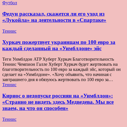
Футбол
Федун рассказал, скажется ли его уход из
«Лукойла» на деятельности в «Спартаке»
Теннис
Хуркач пожертвует украинцам по 100 евро за
каждый сделанный на «Уимблдоне» эйс
Теги Уимблдон ATP Хуберт Хуркач Благотворительность
Теннис Чемпион Галле Хуберт Хуркач будет жертвовать на
благотворительность по 100 евро за каждый эйс, который он
сделает на «Уимблдоне». «Хочу объявить, что начиная с
завтрашнего дня я обязуюсь жертвовать по 100 евро за…
Теннис
Кириос о недопуске россиян на «Уимблдон»:
«Странно не видеть здесь Медведева. Мы все
знаем, на что он способен»
Теннис