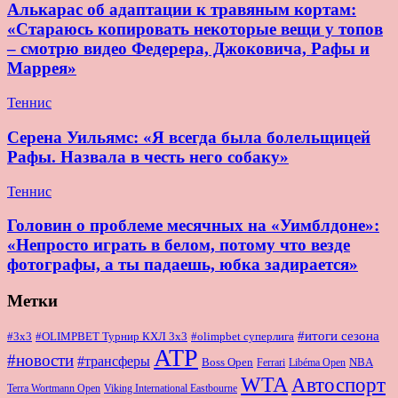
Алькарас об адаптации к травяным кортам:
«Стараюсь копировать некоторые вещи у топов
– смотрю видео Федерера, Джоковича, Рафы и
Маррея»
Теннис
Серена Уильямс: «Я всегда была болельщицей
Рафы. Назвала в честь него собаку»
Теннис
Головин о проблеме месячных на «Уимблдоне»:
«Непросто играть в белом, потому что везде
фотографы, а ты падаешь, юбка задирается»
Метки
#итоги сезона
#OLIMPBET Турнир КХЛ 3x3
#3x3
#olimpbet суперлига
ATP
#новости
#трансферы
Boss Open
NBA
Ferrari
Libéma Open
WTA
Автоспорт
Terra Wortmann Open
Viking International Eastbourne