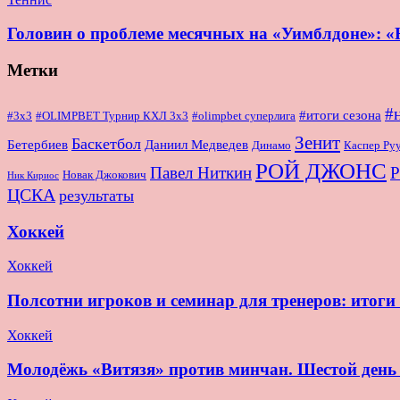
Головин о проблеме месячных на «Уимблдоне»: «Н
Метки
#
#итоги сезона
#OLIMPBET Турнир КХЛ 3x3
#3x3
#olimpbet суперлига
Зенит
Баскетбол
Бетербиев
Даниил Медведев
Динамо
Каспер Ру
РОЙ ДЖОНС
Павел Ниткин
Р
Новак Джокович
Ник Кириос
ЦСКА
результаты
Хоккей
Хоккей
Полсотни игроков и семинар для тренеров: итог
Хоккей
Молодёжь «Витязя» против минчан. Шестой де