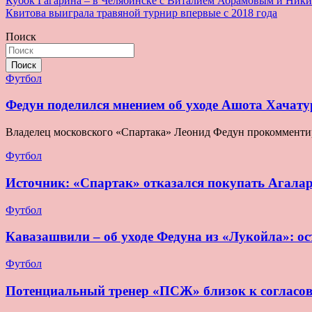
Навигация
Кубок Гагарина – в Челябинске с Виталием Абрамовым и Ник
Квитова выиграла травяной турнир впервые с 2018 года
по
Поиск
записям
Поиск
Футбол
Федун поделился мнением об уходе Ашота Хачату
Владелец московского «Спартака» Леонид Федун прокомментир
Футбол
Источник: «Спартак» отказался покупать Агала
Футбол
Кавазашвили – об уходе Федуна из «Лукойла»: ост
Футбол
Потенциальный тренер «ПСЖ» близок к согласо