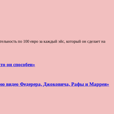
льность по 100 евро за каждый эйс, который он сделает на
то он способен»
рю видео Федерера, Джоковича, Рафы и Маррея»