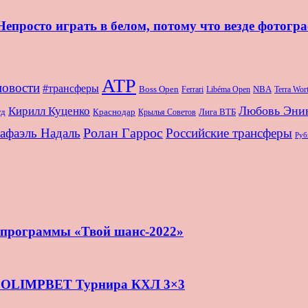
епросто играть в белом, потому что везде фотогр
ATP
новости
#трансферы
Boss Open
NBA
Ferrari
Libéma Open
Terra Wo
Любовь Эни
Кирилл Куценко
Краснодар
Лига ВТБ
уд
Крылья Советов
Ролан Гаррос
афаэль Надаль
Российские трансферы
Руб
и программы «Твой шанс-2022»
нь OLIMPBET Турнира КХЛ 3×3