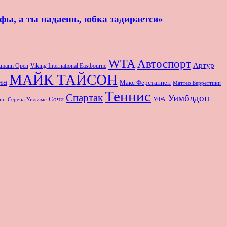
афы, а ты падаешь, юбка задирается»
WTA
Автоспорт
Артур
rtmann Open
Viking International Eastbourne
МАЙК ТАЙСОН
на
Макс Ферстаппен
Маттео Берреттини
Теннис
Спартак
Уимблдон
Сочи
УФА
Серена Уильямс
ин