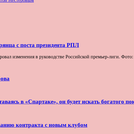
итой Нестеровым
рянца с поста президента РПЛ
овал изменения в руководстве Российской премьер-лиги. Фото
рова
аваясь в «Спартаке», он будет искать богатого по
ванию контракта с новым клубом