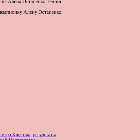
ourne Алена Остапенко Теннис
чемпионку Алену Остапенко.
Петра Квитова
,
результаты