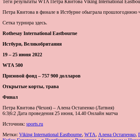
Теги результаты WTA Петра Квитова Viking International Eastb
Петра Квитова в финале в Истбурне обыграла прошлогоднюю 
Сетка турнира здесь.
Rothesay International Eastbourne
Истбурн, Великобритания
19 – 25 июня 2022
WTA 500
Призовой фонд – 757 900 долларов
Открытые корты, трава
Финал
Петра Квитова (Чехия) – Алена Остапенко (Латвия)
6:3|6:2 Дата проведения 25 июня, 14.40 Онлайн матча
Источник:
sports.ru
Метки:
Viking International Eastbourne
,
WTA
,
Алена Остапенко
,