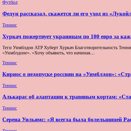
Футбол
Федун рассказал, скажется ли его уход из «Лукой
Теннис
Хуркач пожертвует украинцам по 100 евро за ка
Теги Уимблдон ATP Хуберт Хуркач Благотворительность Теннис 
«Уимблдоне». «Хочу объявить, что начиная…
Теннис
Кириос о недопуске россиян на «Уимблдон»: «Стра
Теннис
Алькарас об адаптации к травяным кортам: «Ста
Теннис
Серена Уильямс: «Я всегда была болельщицей Раф
Теннис