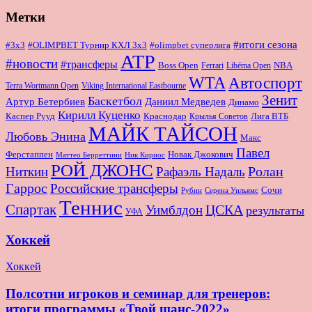
Метки
#итоги сезона
#OLIMPBET Турнир КХЛ 3x3
#3x3
#olimpbet суперлига
ATP
#новости
#трансферы
Boss Open
NBA
Ferrari
Libéma Open
WTA
Автоспорт
Terra Wortmann Open
Viking International Eastbourne
Зенит
Баскетбол
Артур Бетербиев
Даниил Медведев
Динамо
Кирилл Куценко
Краснодар
Лига ВТБ
Каспер Рууд
Крылья Советов
МАЙК ТАЙСОН
Любовь Энина
Макс
Павел
Новак Джокович
Ферстаппен
Маттео Берреттини
Ник Кириос
РОЙ ДЖОНС
Ролан
Ниткин
Рафаэль Надаль
Гаррос
Российские трансферы
Сочи
Серена Уильямс
Рубин
Теннис
Спартак
ЦСКА
Уимблдон
результаты
УФА
Хоккей
Хоккей
Полсотни игроков и семинар для тренеров:
итоги программы «Твой шанс-2022»