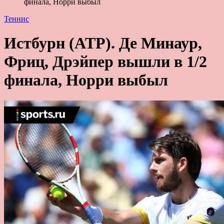
финала, Норри выбыл
Теннис
Истбурн (ATP). Де Минаур,
Фриц, Дрэйпер вышли в 1/2
финала, Норри выбыл