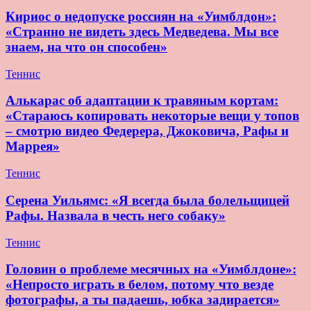
Кириос о недопуске россиян на «Уимблдон»:
«Странно не видеть здесь Медведева. Мы все
знаем, на что он способен»
Теннис
Алькарас об адаптации к травяным кортам:
«Стараюсь копировать некоторые вещи у топов
– смотрю видео Федерера, Джоковича, Рафы и
Маррея»
Теннис
Серена Уильямс: «Я всегда была болельщицей
Рафы. Назвала в честь него собаку»
Теннис
Головин о проблеме месячных на «Уимблдоне»:
«Непросто играть в белом, потому что везде
фотографы, а ты падаешь, юбка задирается»