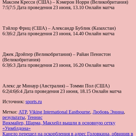
Максим Кресси (США) – Кэмерон Норри (Великобритания)
7:5|7:5 Дата проведения 23 июня, 13.10 Онлайн матча
Тэйлор Фриц (США) – Александр Бублик (Казахстан)
6:3|6:2 Дата проведения 23 июня, 14.40 Онлайн матча
Джек Дрэйпер (Великобритания) – Райан Пенистон
(Великобритания)
6:3|6:3 Дата проведения 23 июня, 16.20 Онлайн матча
Алекс де Минаур (Австралия) – Томми Пол (США)
6:2|4:6|6:4 Дата проведения 23 июня, 18.15 Онлайн матча
Источник:
sports.ru
Метки:
ATP
,
Viking International Eastbourne
,
Любовь Энина
,
результаты
,
Теннис
Навигация
Викмайер, Шарма, Макхейл вышли в основную сетку
«Уимблдона»
по
Канело перешел на оскорбления в адрес Головкина, обвинив в