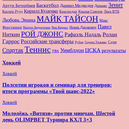
Зенит
Баскетбол
Артур Бетербиев
Даниил Медведев
Динамо
Кирилл Куценко
Краснодар
Лига ВТБ
Каспер Рууд
Крылья Советов
МАЙК ТАЙСОН
Любовь Энина
Макс
Павел
Новак Джокович
Ферстаппен
Маттео Берреттини
Ник Кириос
РОЙ ДЖОНС
Ролан
Ниткин
Рафаэль Надаль
Гаррос
Российские трансферы
Сочи
Серена Уильямс
Рубин
Теннис
Спартак
ЦСКА
Уимблдон
результаты
УФА
Хоккей
Хоккей
Полсотни игроков и семинар для тренеров:
итоги программы «Твой шанс-2022»
Хоккей
Молодёжь «Витязя» против минчан. Шестой
день OLIMPBET Турнира КХЛ 3×3