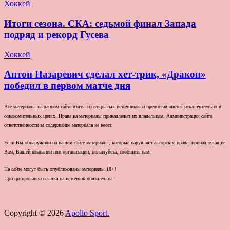
Хоккей
Итоги сезона. СКА: седьмой финал Запада
подряд и рекорд Гусева
Хоккей
Антон Назаревич сделал хет-трик, «Дракон»
победил в первом матче дня
Все материалы на данном сайте взяты из открытых источников и предоставляются исключительно в
ознакомительных целях. Права на материалы принадлежат их владельцам. Администрация сайта
ответственности за содержание материала не несет.
Если Вы обнаружили на нашем сайте материалы, которые нарушают авторские права, принадлежащие
Вам, Вашей компании или организации, пожалуйста, сообщите нам.
На сайте могут быть опубликованы материалы 18+!
При цитировании ссылка на источник обязательна.
Copyright © 2026
Apollo Sport.