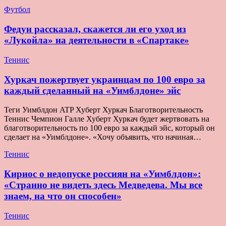
Футбол
Федун рассказал, скажется ли его уход из
«Лукойла» на деятельности в «Спартаке»
Теннис
Хуркач пожертвует украинцам по 100 евро за
каждый сделанный на «Уимблдоне» эйс
Теги Уимблдон ATP Хуберт Хуркач Благотворительность
Теннис Чемпион Галле Хуберт Хуркач будет жертвовать на
благотворительность по 100 евро за каждый эйс, который он
сделает на «Уимблдоне». «Хочу объявить, что начиная…
Теннис
Кириос о недопуске россиян на «Уимблдон»:
«Странно не видеть здесь Медведева. Мы все
знаем, на что он способен»
Теннис