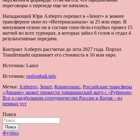
переговоры о переходе еще не начались.
Нападающий Юри Алберто перешел в «Зенит» в зимнее
трансферное окно из «Интернасьонала» за 25 млн евро. В
минувшем сезоне он в составе сине-бело-голубых провел 15
матчей во всех турнирах, в которых забил 6 голов и отдал 4
результативные передачи.
Контракт Алберто рассчитан до лета 2027 года. Портал
Transfermarkt оценивает его стоимость в 16 млн евро.
Источник: Lance
Источник:
rusfootball.info
Метки:
Алберто
,
Зенит
,
Коринтианс
,
Российские трансферы
Навигация
«Динамо» может провести товарищеский матч с «Рубином»
Все о гандбольном сотрудничестве России и Китая – из
по
первых уст
записям
Поиск
Поиск
Футбол