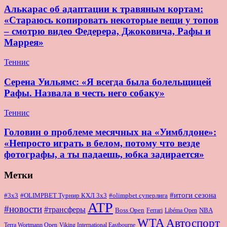
Алькарас об адаптации к травяным кортам:
«Стараюсь копировать некоторые вещи у топов
– смотрю видео Федерера, Джоковича, Рафы и
Маррея»
Теннис
Серена Уильямс: «Я всегда была болельщицей
Рафы. Назвала в честь него собаку»
Теннис
Головин о проблеме месячных на «Уимблдоне»:
«Непросто играть в белом, потому что везде
фотографы, а ты падаешь, юбка задирается»
Метки
#итоги сезона
#OLIMPBET Турнир КХЛ 3x3
#3x3
#olimpbet суперлига
ATP
#новости
#трансферы
Boss Open
NBA
Ferrari
Libéma Open
WTA
Автоспорт
Terra Wortmann Open
Viking International Eastbourne