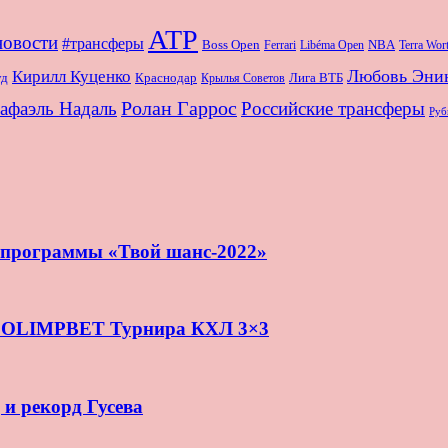
ATP
новости
#трансферы
Boss Open
NBA
Ferrari
Libéma Open
Terra Wo
Любовь Эни
Кирилл Куценко
Краснодар
Лига ВТБ
уд
Крылья Советов
Ролан Гаррос
афаэль Надаль
Российские трансферы
Руб
и программы «Твой шанс-2022»
нь OLIMPBET Турнира КХЛ 3×3
 и рекорд Гусева