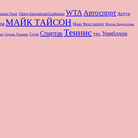
WTA
Автоспорт
Артур
rtmann Open
Viking International Eastbourne
МАЙК ТАЙСОН
на
Макс Ферстаппен
Маттео Берреттини
Теннис
Спартак
Уимблдон
Сочи
УФА
Серена Уильямс
ин