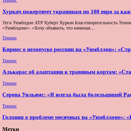
Теннис
Хуркач пожертвует украинцам по 100 евро за ка
Теги Уимблдон ATP Хуберт Хуркач Благотворительность Теннис 
«Уимблдоне». «Хочу объявить, что начиная…
Теннис
Кириос о недопуске россиян на «Уимблдон»: «Стра
Теннис
Алькарас об адаптации к травяным кортам: «Ста
Теннис
Серена Уильямс: «Я всегда была болельщицей Раф
Теннис
Головин о проблеме месячных на «Уимблдоне»: «Н
Метки