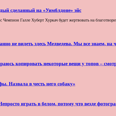
ждый сделанный на «Уимблдоне» эйс
Чемпион Галле Хуберт Хуркач будет жертвовать на благотворите
нно не видеть здесь Медведева. Мы все знаем, на ч
раюсь копировать некоторые вещи у топов – смот
ы. Назвала в честь него собаку»
епросто играть в белом, потому что везде фотогр