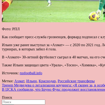
Фото: РПЛ
Как сообщает пресс-служба грозненцев, форвард подписал с клу
Ильин уже ранее выступал за «Ахмат» — с 2020 по 2021 год. Л
турнирах, в которых забил 4 гола.
В «Ахмате» 30-летний футболист сыграл в 40 матчах, на его сч
Также Ильин защищал цвета «Урала», «Тосно», «Химика», «Ку
Источник:
rusfootball.info
Метки:
Ахмат
,
Ильин
,
Краснодар
,
Российские трансферы
Навигация
Тренер Медведева о легализации коучинга: «Я скорее за, в ос
В ЦСКА сообщили, что Бруно Фукс продолжит восстановление 
по
Поиск
записям