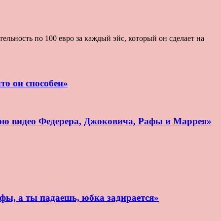
льность по 100 евро за каждый эйс, который он сделает на
то он способен»
рю видео Федерера, Джоковича, Рафы и Маррея»
афы, а ты падаешь, юбка задирается»