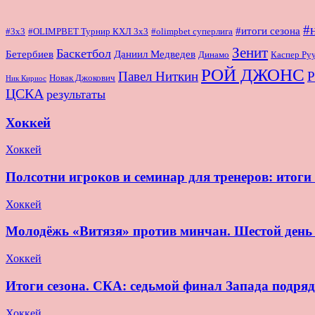
#
#итоги сезона
#OLIMPBET Турнир КХЛ 3x3
#3x3
#olimpbet суперлига
Зенит
Баскетбол
Бетербиев
Даниил Медведев
Динамо
Каспер Ру
РОЙ ДЖОНС
Павел Ниткин
Р
Новак Джокович
Ник Кириос
ЦСКА
результаты
Хоккей
Хоккей
Полсотни игроков и семинар для тренеров: итог
Хоккей
Молодёжь «Витязя» против минчан. Шестой де
Хоккей
Итоги сезона. СКА: седьмой финал Запада подряд
Хоккей