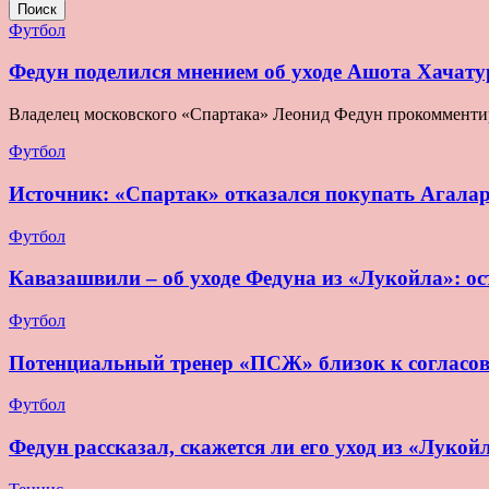
Поиск
Футбол
Федун поделился мнением об уходе Ашота Хачату
Владелец московского «Спартака» Леонид Федун прокомментир
Футбол
Источник: «Спартак» отказался покупать Агала
Футбол
Кавазашвили – об уходе Федуна из «Лукойла»: ост
Футбол
Потенциальный тренер «ПСЖ» близок к согласо
Футбол
Федун рассказал, скажется ли его уход из «Лукой