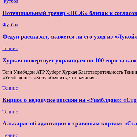
Футбол
Потенциальный тренер «ПСЖ» близок к согласо
Футбол
Федун рассказал, скажется ли его уход из «Лукой
Теннис
Хуркач пожертвует украинцам по 100 евро за ка
Теги Уимблдон ATP Хуберт Хуркач Благотворительность Теннис 
«Уимблдоне». «Хочу объявить, что начиная…
Теннис
Кириос о недопуске россиян на «Уимблдон»: «Стра
Теннис
Алькарас об адаптации к травяным кортам: «Ста
Теннис