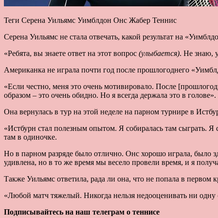
Теги Серена Уильямс Уимблдон Онс Жабер Теннис
Серена Уильямс не стала отвечать, какой результат на «Уимблд
«Ребята, вы знаете ответ на этот вопрос
(улыбается)
. Не знаю, 
Американка не играла почти год после прошлогоднего «Уимблдо
«Если честно, меня это очень мотивировало. После [прошлогодн
образом – это очень обидно. Но я всегда держала это в голове».
Она вернулась в тур на этой неделе на парном турнире в Истб
«Истбурн стал полезным опытом. Я собиралась там сыграть. Я с
там в одиночке.
Но в парном разряде было отлично. Онс хорошо играла, было зд
удивлена, но в то же время мы весело провели время, и я получ
Также Уильямс ответила, рада ли она, что не попала в первом к
«Любой матч тяжелый. Никогда нельзя недооценивать ни одну 
Подписывайтесь на наш телеграм о теннисе