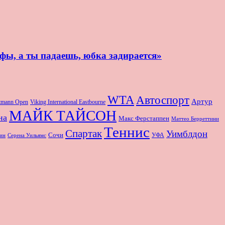
афы, а ты падаешь, юбка задирается»
WTA
Автоспорт
Артур
rtmann Open
Viking International Eastbourne
МАЙК ТАЙСОН
на
Макс Ферстаппен
Маттео Берреттини
Теннис
Спартак
Уимблдон
Сочи
УФА
Серена Уильямс
ин