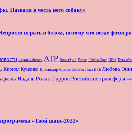
ы. Назвала в честь него собаку»
епросто играть в белом, потому что везде фотогр
ATP
новости
#трансферы
Boss Open
NBA
Ferrari
Libéma Open
Terra Wo
Любовь Эни
Кирилл Куценко
Краснодар
Лига ВТБ
уд
Крылья Советов
Ролан Гаррос
афаэль Надаль
Российские трансферы
Руб
и программы «Твой шанс-2022»