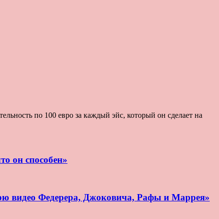
льность по 100 евро за каждый эйс, который он сделает на
то он способен»
рю видео Федерера, Джоковича, Рафы и Маррея»