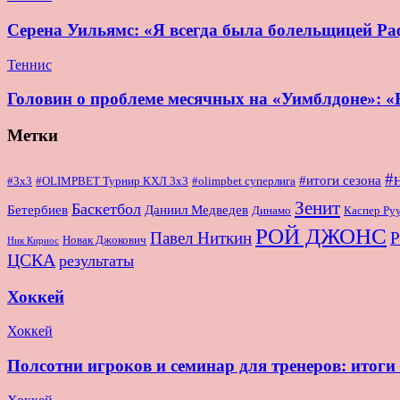
Серена Уильямс: «Я всегда была болельщицей Раф
Теннис
Головин о проблеме месячных на «Уимблдоне»: «Н
Метки
#
#итоги сезона
#OLIMPBET Турнир КХЛ 3x3
#3x3
#olimpbet суперлига
Зенит
Баскетбол
Бетербиев
Даниил Медведев
Динамо
Каспер Ру
РОЙ ДЖОНС
Павел Ниткин
Р
Новак Джокович
Ник Кириос
ЦСКА
результаты
Хоккей
Хоккей
Полсотни игроков и семинар для тренеров: итог