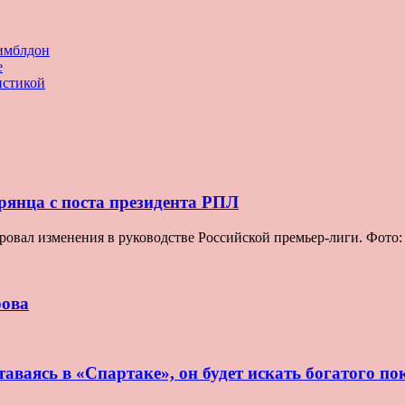
имблдон
е
истикой
рянца с поста президента РПЛ
овал изменения в руководстве Российской премьер-лиги. Фото
рова
аваясь в «Спартаке», он будет искать богатого по