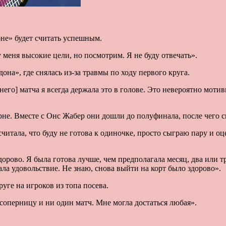
оне» будет считать успешным.
у меня высокие цели, но посмотрим. Я не буду отвечать».
на», где снялась из-за травмы по ходу первого круга.
его] матча я всегда держала это в голове. Это невероятно моти
урне. Вместе с Онс Жабер они дошли до полуфинала, после чего 
читала, что буду не готова к одиночке, просто сыграю пару и о
орово. Я была готова лучше, чем предполагала месяц, два или тр
ала удовольствие. Не знаю, снова выйти на корт было здорово».
руге на игроков из топа посева.
соперницу и ни один матч. Мне могла достаться любая».