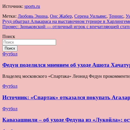
Источник:
sports.ru
Метки:
Любовь Энина
,
Онс Жабер
,
Серена Уильямс
,
Теннис
,
У
Навигация
Рууд обыграл Алькараса на выставочном турнире в Харлингем
Промес: Зиньковский — отличный игрок с впечатляющей стат
по
Поиск
записям
Поиск
Футбол
Федун поделился мнением об уходе Ашота Хачату
Владелец московского «Спартака» Леонид Федун прокомментир
Футбол
Источник: «Спартак» отказался покупать Агала
Футбол
Кавазашвили – об уходе Федуна из «Лукойла»: ост