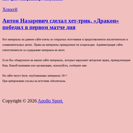
Хоккей
Антон Назаревич сделал хет-трик, «Дракон»
победил в первом матче дня
Все материалы на данном сайте взяты из открытых источников и предоставляются исключительно в
ознакомительных целях. Права на материалы принадлежат их владельцам. Администрация сайта
ответственности за содержание материала не несет.
Если Вы обнаружили на нашем сайте материалы, которые нарушают авторские права, принадлежащие
Вам, Вашей компании или организации, пожалуйста, сообщите нам.
На сайте могут быть опубликованы материалы 18+!
При цитировании ссылка на источник обязательна.
Copyright © 2026
Apollo Sport.