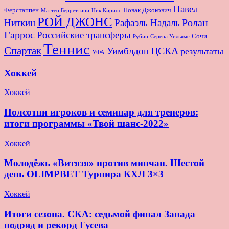
Павел
Новак Джокович
Ферстаппен
Маттео Берреттини
Ник Кириос
РОЙ ДЖОНС
Ролан
Ниткин
Рафаэль Надаль
Гаррос
Российские трансферы
Сочи
Серена Уильямс
Рубин
Теннис
Спартак
ЦСКА
Уимблдон
результаты
УФА
Хоккей
Хоккей
Полсотни игроков и семинар для тренеров:
итоги программы «Твой шанс-2022»
Хоккей
Молодёжь «Витязя» против минчан. Шестой
день OLIMPBET Турнира КХЛ 3×3
Хоккей
Итоги сезона. СКА: седьмой финал Запада
подряд и рекорд Гусева