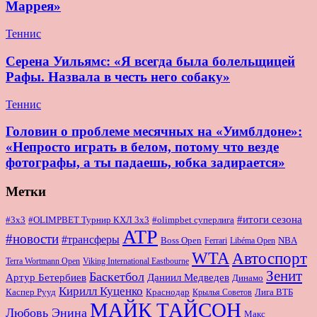
Маррея»
Теннис
Серена Уильямс: «Я всегда была болельщицей
Рафы. Назвала в честь него собаку»
Теннис
Головин о проблеме месячных на «Уимблдоне»:
«Непросто играть в белом, потому что везде
фотографы, а ты падаешь, юбка задирается»
Метки
#итоги сезона
#OLIMPBET Турнир КХЛ 3x3
#3x3
#olimpbet суперлига
ATP
#новости
#трансферы
Boss Open
NBA
Ferrari
Libéma Open
WTA
Автоспорт
Terra Wortmann Open
Viking International Eastbourne
Зенит
Баскетбол
Артур Бетербиев
Даниил Медведев
Динамо
Кирилл Куценко
Краснодар
Лига ВТБ
Каспер Рууд
Крылья Советов
МАЙК ТАЙСОН
Любовь Энина
Макс