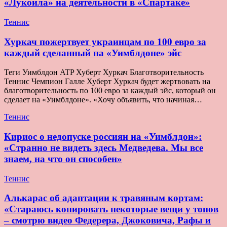
«Лукойла» на деятельности в «Спартаке»
Теннис
Хуркач пожертвует украинцам по 100 евро за
каждый сделанный на «Уимблдоне» эйс
Теги Уимблдон ATP Хуберт Хуркач Благотворительность
Теннис Чемпион Галле Хуберт Хуркач будет жертвовать на
благотворительность по 100 евро за каждый эйс, который он
сделает на «Уимблдоне». «Хочу объявить, что начиная…
Теннис
Кириос о недопуске россиян на «Уимблдон»:
«Странно не видеть здесь Медведева. Мы все
знаем, на что он способен»
Теннис
Алькарас об адаптации к травяным кортам:
«Стараюсь копировать некоторые вещи у топов
– смотрю видео Федерера, Джоковича, Рафы и