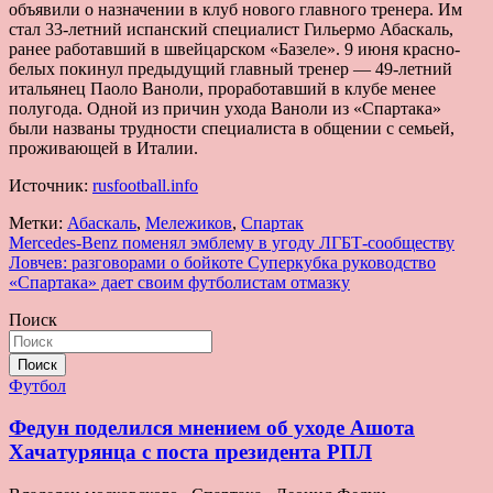
объявили о назначении в клуб нового главного тренера. Им
стал 33-летний испанский специалист Гильермо Абаскаль,
ранее работавший в швейцарском «Базеле». 9 июня красно-
белых покинул предыдущий главный тренер — 49-летний
итальянец Паоло Ваноли, проработавший в клубе менее
полугода. Одной из причин ухода Ваноли из «Спартака»
были названы трудности специалиста в общении с семьей,
проживающей в Италии.
Источник:
rusfootball.info
Метки:
Абаскаль
,
Мележиков
,
Спартак
Навигация
Mercedes-Benz поменял эмблему в угоду ЛГБТ-сообществу
Ловчев: разговорами о бойкоте Суперкубка руководство
по
«Спартака» дает своим футболистам отмазку
записям
Поиск
Поиск
Футбол
Федун поделился мнением об уходе Ашота
Хачатурянца с поста президента РПЛ