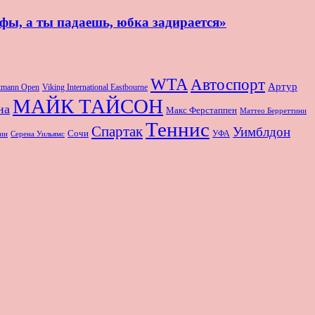
афы, а ты падаешь, юбка задирается»
WTA
Автоспорт
Артур
rtmann Open
Viking International Eastbourne
МАЙК ТАЙСОН
на
Макс Ферстаппен
Маттео Берреттини
Теннис
Спартак
Уимблдон
Сочи
УФА
Серена Уильямс
ин