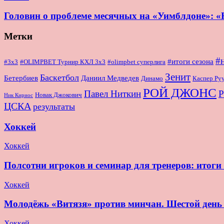
Головин о проблеме месячных на «Уимблдоне»: «Н
Метки
#
#итоги сезона
#OLIMPBET Турнир КХЛ 3x3
#3x3
#olimpbet суперлига
Зенит
Баскетбол
Бетербиев
Даниил Медведев
Динамо
Каспер Ру
РОЙ ДЖОНС
Павел Ниткин
Р
Новак Джокович
Ник Кириос
ЦСКА
результаты
Хоккей
Хоккей
Полсотни игроков и семинар для тренеров: итог
Хоккей
Молодёжь «Витязя» против минчан. Шестой де
Хоккей