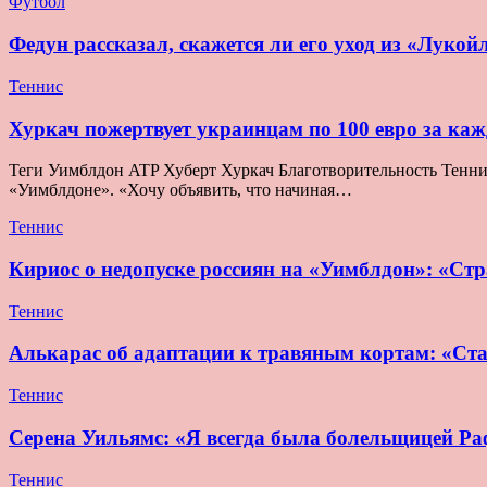
Футбол
Федун рассказал, скажется ли его уход из «Лукой
Теннис
Хуркач пожертвует украинцам по 100 евро за ка
Теги Уимблдон ATP Хуберт Хуркач Благотворительность Теннис 
«Уимблдоне». «Хочу объявить, что начиная…
Теннис
Кириос о недопуске россиян на «Уимблдон»: «Стра
Теннис
Алькарас об адаптации к травяным кортам: «Ста
Теннис
Серена Уильямс: «Я всегда была болельщицей Раф
Теннис