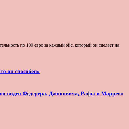
льность по 100 евро за каждый эйс, который он сделает на
то он способен»
рю видео Федерера, Джоковича, Рафы и Маррея»