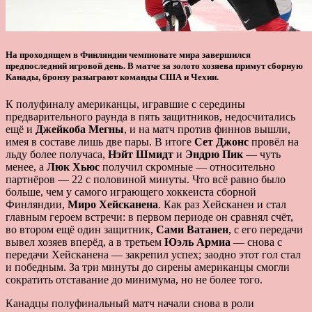
На проходящем в Финляндии чемпионате мира завершился
предпоследний игровой день. В матче за золото хозяева примут сборную
Канады, бронзу разыграют команды США и Чехии.
К полуфиналу американцы, игравшие с середины
предварительного раунда в пять защитников, недосчитались
ещё и
Джейкоба Мегны
, и на матч против финнов вышли,
имея в составе лишь две пары. В итоге
Сет Джонс
провёл на
льду более получаса,
Нэйт Шмидт
и
Эндрю Пик
— чуть
менее, а
Люк Хьюс
получил скромные — относительно
партнёров — 22 с половиной минуты. Что всё равно было
больше, чем у самого играющего хоккеиста сборной
Финляндии,
Миро Хейсканена
. Как раз Хейсканен и стал
главным героем встречи: в первом периоде он сравнял счёт,
во втором ещё один защитник,
Сами Ватанен
, с его передачи
вывел хозяев вперёд, а в третьем
Юэль Армиа
— снова с
передачи Хейсканена — закрепил успех; заодно этот гол стал
и победным. За три минуты до сирены американцы смогли
сократить отставание до минимума, но не более того.
Канадцы полуфинальный матч начали снова в роли