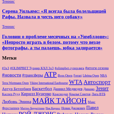
Теннис
Серена Уильямс: «Я всегда была болельщицей
Рафы. Назвала в честь него собаку»
Теннис
Головин о проблеме месячных на «Уимблдоне»:
«Непросто играть в белом, потому что везде
фотографы, а ты падаешь, юбка задирается»
Метки
#итоги сезона
#OLIMPBET Турнир КХЛ 3x3
#3x3
#olimpbet суперлига
ATP
#новости
#трансферы
Boss Open
NBA
Ferrari
Libéma Open
WTA
Автоспорт
Terra Wortmann Open
Viking International Eastbourne
Зенит
Баскетбол
Артур Бетербиев
Даниил Медведев
Динамо
Кирилл Куценко
Краснодар
Лига ВТБ
Каспер Рууд
Крылья Советов
МАЙК ТАЙСОН
Любовь Энина
Макс
Павел
Новак Джокович
Ферстаппен
Маттео Берреттини
Ник Кириос
РОЙ ДЖОНС