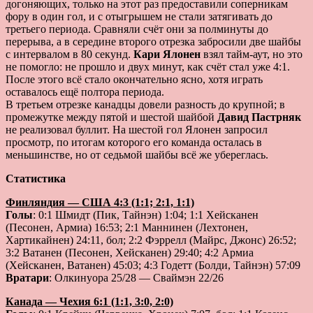
догоняющих, только на этот раз предоставили соперникам
фору в один гол, и с отыгрышем не стали затягивать до
третьего периода. Сравняли счёт они за полминуты до
перерыва, а в середине второго отрезка забросили две шайбы
с интервалом в 80 секунд.
Кари Ялонен
взял тайм-аут, но это
не помогло: не прошло и двух минут, как счёт стал уже 4:1.
После этого всё стало окончательно ясно, хотя играть
оставалось ещё полтора периода.
В третьем отрезке канадцы довели разность до крупной; в
промежутке между пятой и шестой шайбой
Давид Пастрняк
не реализовал буллит. На шестой гол Ялонен запросил
просмотр, по итогам которого его команда осталась в
меньшинстве, но от седьмой шайбы всё же убереглась.
Статистика
Финляндия — США 4:3 (1:1; 2:1, 1:1)
Голы
: 0:1 Шмидт (Пик, Тайнэн) 1:04; 1:1 Хейсканен
(Песонен, Армиа) 16:53; 2:1 Маннинен (Лехтонен,
Хартикайнен) 24:11, бол; 2:2 Фэррелл (Майрс, Джонс) 26:52;
3:2 Ватанен (Песонен, Хейсканен) 29:40; 4:2 Армиа
(Хейсканен, Ватанен) 45:03; 4:3 Годетт (Болди, Тайнэн) 57:09
Вратари
: Олкинуора 25/28 — Сваймэн 22/26
Канада — Чехия 6:1 (1:1, 3:0, 2:0)