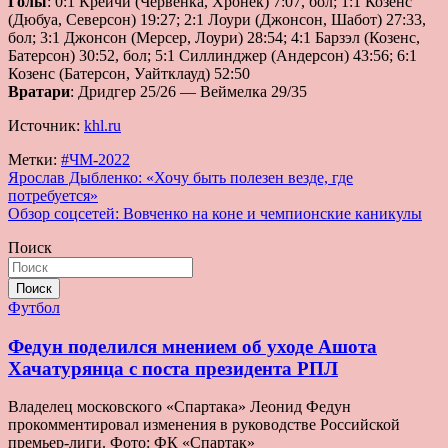
Голы
: 0:1 Крейчи (Червенка, Хронек) 7:07, бол; 1:1 Козенс
(Дюбуа, Северсон) 19:27; 2:1 Лоури (Джонсон, Шабот) 27:33,
бол; 3:1 Джонсон (Мерсер, Лоури) 28:54; 4:1 Барзэл (Козенс,
Батерсон) 30:52, бол; 5:1 Силлинджер (Андерсон) 43:56; 6:1
Козенс (Батерсон, Уайтклауд) 52:50
Вратари
: Дридгер 25/26 — Веймелка 29/35
Источник:
khl.ru
Метки:
#ЧМ-2022
Навигация
Ярослав Дыбленко: «Хочу быть полезен везде, где
потребуется»
по
Обзор соцсетей: Вовченко на коне и чемпионские каникулы
записям
Поиск
Поиск
Футбол
Федун поделился мнением об уходе Ашота
Хачатурянца с поста президента РПЛ
Владелец московского «Спартака» Леонид Федун
прокомментировал изменения в руководстве Российской
премьер-лиги. Фото: ФК «Спартак»