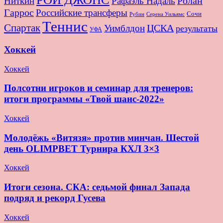
Ролан
Ниткин
Рафаэль Надаль
Гаррос
Российские трансферы
Сочи
Серена Уильямс
Рубин
Теннис
Спартак
ЦСКА
Уимблдон
результаты
УФА
Хоккей
Хоккей
Полсотни игроков и семинар для тренеров:
итоги программы «Твой шанс-2022»
Хоккей
Молодёжь «Витязя» против минчан. Шестой
день OLIMPBET Турнира КХЛ 3×3
Хоккей
Итоги сезона. СКА: седьмой финал Запада
подряд и рекорд Гусева
Хоккей