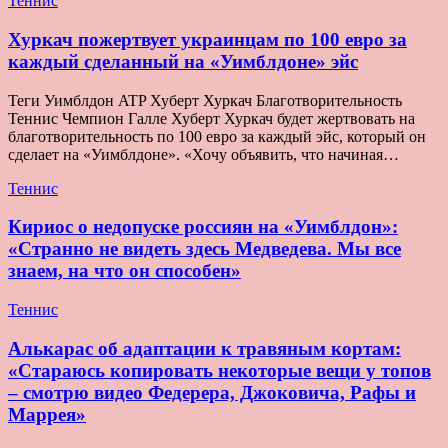
Теннис
Хуркач пожертвует украинцам по 100 евро за
каждый сделанный на «Уимблдоне» эйс
Теги Уимблдон ATP Хуберт Хуркач Благотворительность
Теннис Чемпион Галле Хуберт Хуркач будет жертвовать на
благотворительность по 100 евро за каждый эйс, который он
сделает на «Уимблдоне». «Хочу объявить, что начиная…
Теннис
Кириос о недопуске россиян на «Уимблдон»:
«Странно не видеть здесь Медведева. Мы все
знаем, на что он способен»
Теннис
Алькарас об адаптации к травяным кортам:
«Стараюсь копировать некоторые вещи у топов
– смотрю видео Федерера, Джоковича, Рафы и
Маррея»