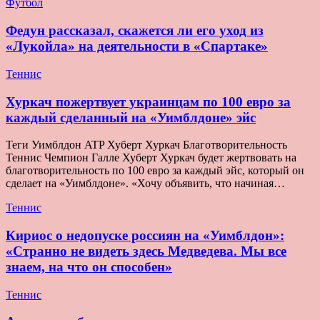
Футбол
Федун рассказал, скажется ли его уход из
«Лукойла» на деятельности в «Спартаке»
Теннис
Хуркач пожертвует украинцам по 100 евро за
каждый сделанный на «Уимблдоне» эйс
Теги Уимблдон ATP Хуберт Хуркач Благотворительность
Теннис Чемпион Галле Хуберт Хуркач будет жертвовать на
благотворительность по 100 евро за каждый эйс, который он
сделает на «Уимблдоне». «Хочу объявить, что начиная…
Теннис
Кириос о недопуске россиян на «Уимблдон»:
«Странно не видеть здесь Медведева. Мы все
знаем, на что он способен»
Теннис