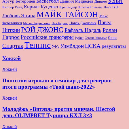
Зенит
Баскетбол
Артур Бетербиев
Даниил Медведев
Динамо
Кирилл Куценко
Краснодар
Лига ВТБ
Каспер Рууд
Крылья Советов
МАЙК ТАЙСОН
Любовь Энина
Макс
Павел
Новак Джокович
Ферстаппен
Маттео Берреттини
Ник Кириос
РОЙ ДЖОНС
Ролан
Ниткин
Рафаэль Надаль
Гаррос
Российские трансферы
Сочи
Серена Уильямс
Рубин
Теннис
Спартак
ЦСКА
Уимблдон
результаты
УФА
Хоккей
Хоккей
Полсотни игроков и семинар для тренеров:
итоги программы «Твой шанс-2022»
Хоккей
Молодёжь «Витязя» против минчан. Шестой
день OLIMPBET Турнира КХЛ 3×3
Хоккей