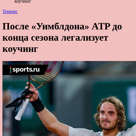
коучинг
Теннис
После «Уимблдона» ATP до
конца сезона легализует
коучинг