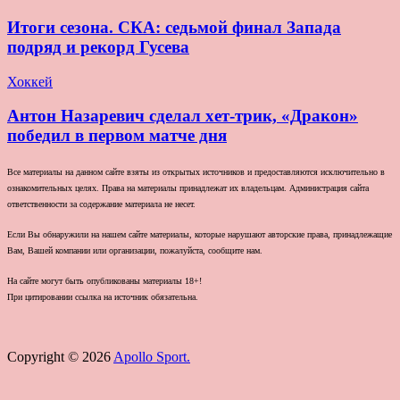
Итоги сезона. СКА: седьмой финал Запада
подряд и рекорд Гусева
Хоккей
Антон Назаревич сделал хет-трик, «Дракон»
победил в первом матче дня
Все материалы на данном сайте взяты из открытых источников и предоставляются исключительно в
ознакомительных целях. Права на материалы принадлежат их владельцам. Администрация сайта
ответственности за содержание материала не несет.
Если Вы обнаружили на нашем сайте материалы, которые нарушают авторские права, принадлежащие
Вам, Вашей компании или организации, пожалуйста, сообщите нам.
На сайте могут быть опубликованы материалы 18+!
При цитировании ссылка на источник обязательна.
Copyright © 2026
Apollo Sport.