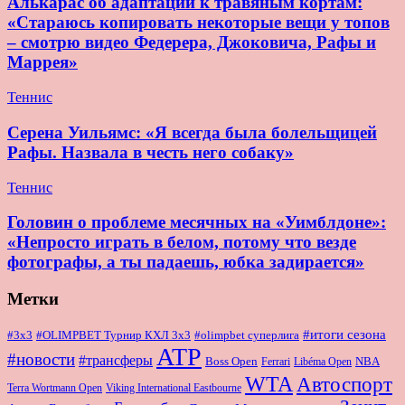
Алькарас об адаптации к травяным кортам:
«Стараюсь копировать некоторые вещи у топов
– смотрю видео Федерера, Джоковича, Рафы и
Маррея»
Теннис
Серена Уильямс: «Я всегда была болельщицей
Рафы. Назвала в честь него собаку»
Теннис
Головин о проблеме месячных на «Уимблдоне»:
«Непросто играть в белом, потому что везде
фотографы, а ты падаешь, юбка задирается»
Метки
#итоги сезона
#OLIMPBET Турнир КХЛ 3x3
#3x3
#olimpbet суперлига
ATP
#новости
#трансферы
Boss Open
NBA
Ferrari
Libéma Open
WTA
Автоспорт
Terra Wortmann Open
Viking International Eastbourne