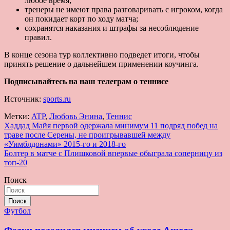
любое время;
тренеры не имеют права разговаривать с игроком, когда
он покидает корт по ходу матча;
сохранятся наказания и штрафы за несоблюдение
правил.
В конце сезона тур коллективно подведет итоги, чтобы
принять решение о дальнейшем применении коучинга.
Подписывайтесь на наш телеграм о теннисе
Источник:
sports.ru
Метки:
ATP
,
Любовь Энина
,
Теннис
Навигация
Хаддад Майя первой одержала минимум 11 подряд побед на
траве после Серены, не проигрывавшей между
по
«Уимблдонами» 2015-го и 2018-го
записям
Болтер в матче с Плишковой впервые обыграла соперницу из
топ-20
Поиск
Поиск
Футбол