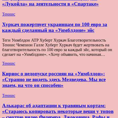
«Лукойла» на деятельности в «Спартаке»
Теннис
Хуркач пожертвует украинцам по 100 евро за
каждый сделанный на «Уимблдоне» эйс
Теги Уимблдон ATP Хуберт Хуркач Благотворительность
Теннис Чемпион Галле Хуберт Хуркач будет жертвовать на
благотворительность по 100 евро за каждый эйс, который он
сделает на «Уимблдоне». «Хочу объявить, что начиная…
Теннис
Кириос о недопуске россиян на «Уимблдон»:
«Странно не видеть здесь Медведева. Мы все
знаем, на что он способен»
Теннис
Алькарас об адаптации к травяным кортам:
«Стараюсь копировать некоторые вещи у топов
– смотрю видео Федерера, Джоковича, Рафы и