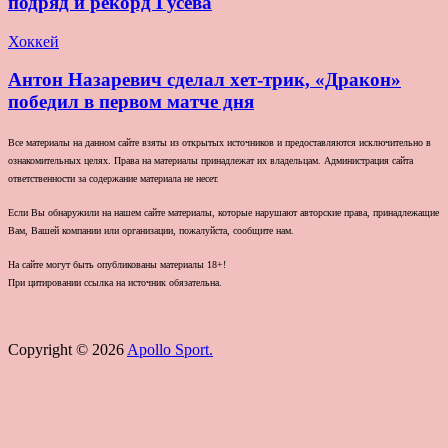
подряд и рекорд Гусева
Хоккей
Антон Назаревич сделал хет-трик, «Дракон»
победил в первом матче дня
Все материалы на данном сайте взяты из открытых источников и предоставляются исключительно в
ознакомительных целях. Права на материалы принадлежат их владельцам. Администрация сайта
ответственности за содержание материала не несет.
Если Вы обнаружили на нашем сайте материалы, которые нарушают авторские права, принадлежащие
Вам, Вашей компании или организации, пожалуйста, сообщите нам.
На сайте могут быть опубликованы материалы 18+!
При цитировании ссылка на источник обязательна.
Copyright © 2026
Apollo Sport.