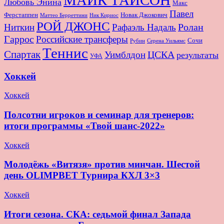
Любовь Энина
Макс
Павел
Новак Джокович
Ферстаппен
Маттео Берреттини
Ник Кириос
РОЙ ДЖОНС
Ролан
Ниткин
Рафаэль Надаль
Гаррос
Российские трансферы
Сочи
Серена Уильямс
Рубин
Теннис
Спартак
ЦСКА
Уимблдон
результаты
УФА
Хоккей
Хоккей
Полсотни игроков и семинар для тренеров:
итоги программы «Твой шанс-2022»
Хоккей
Молодёжь «Витязя» против минчан. Шестой
день OLIMPBET Турнира КХЛ 3×3
Хоккей
Итоги сезона. СКА: седьмой финал Запада