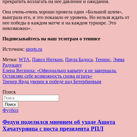
прекратить возлагать на нее давление и ожидания.
Она очень-очень хорошо провела один «Большой шлем»,
выиграла его, и это показало ее уровень. Но нельзя ждать от
нее победы в каждом матче и на каждом турнире. Это
невозможно».
Подписывайтесь на наш телеграм о теннисе
Источник:
sports.ru
Метки:
WTA
,
Павел Ниткин
,
Паула Бадоса
,
Теннис
,
Эмма
Радукану
Навигация
Елена Веснина: «Официально карьеру я не завершала.
Оставляю себе возможность снова играть»
по
Тренер Ярда уверен в победе над Бетербиевым
записям
Поиск
Поиск
Футбол
Федун поделился мнением об уходе Ашота
Хачатурянца с поста президента РПЛ