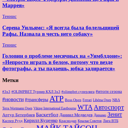
Маррея»
Теннис
Серена Уильямс: «Я всегда была болельщицей
Рафы. Назвала в честь него собаку»
Теннис
Головин о проблеме месячных на «Уимблдоне»:
«Непросто играть в белом, потому что везде
фотографы, а ты падаешь, юбка задирается»
Метки
#итоги сезона
#OLIMPBET Турнир КХЛ 3x3
#3x3
#olimpbet суперлига
ATP
#новости
#трансферы
Boss Open
NBA
Ferrari
Libéma Open
WTA
Автоспорт
Terra Wortmann Open
Viking International Eastbourne
Зенит
Баскетбол
Артур Бетербиев
Даниил Медведев
Динамо
Кирилл Куценко
Краснодар
Лига ВТБ
Каспер Рууд
Крылья Советов
МАЙК ТАЙСОН