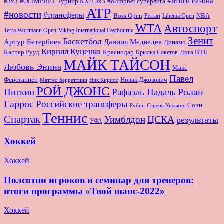
#итоги сезона
#OLIMPBET Турнир КХЛ 3x3
#3x3
#olimpbet суперлига
ATP
#новости
#трансферы
Boss Open
NBA
Ferrari
Libéma Open
WTA
Автоспорт
Terra Wortmann Open
Viking International Eastbourne
Зенит
Баскетбол
Артур Бетербиев
Даниил Медведев
Динамо
Кирилл Куценко
Краснодар
Лига ВТБ
Каспер Рууд
Крылья Советов
МАЙК ТАЙСОН
Любовь Энина
Макс
Павел
Новак Джокович
Ферстаппен
Маттео Берреттини
Ник Кириос
РОЙ ДЖОНС
Ролан
Ниткин
Рафаэль Надаль
Гаррос
Российские трансферы
Сочи
Серена Уильямс
Рубин
Теннис
Спартак
ЦСКА
Уимблдон
результаты
УФА
Хоккей
Хоккей
Полсотни игроков и семинар для тренеров:
итоги программы «Твой шанс-2022»
Хоккей