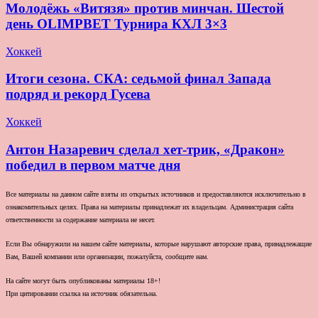
Молодёжь «Витязя» против минчан. Шестой
день OLIMPBET Турнира КХЛ 3×3
Хоккей
Итоги сезона. СКА: седьмой финал Запада
подряд и рекорд Гусева
Хоккей
Антон Назаревич сделал хет-трик, «Дракон»
победил в первом матче дня
Все материалы на данном сайте взяты из открытых источников и предоставляются исключительно в
ознакомительных целях. Права на материалы принадлежат их владельцам. Администрация сайта
ответственности за содержание материала не несет.
Если Вы обнаружили на нашем сайте материалы, которые нарушают авторские права, принадлежащие
Вам, Вашей компании или организации, пожалуйста, сообщите нам.
На сайте могут быть опубликованы материалы 18+!
При цитировании ссылка на источник обязательна.