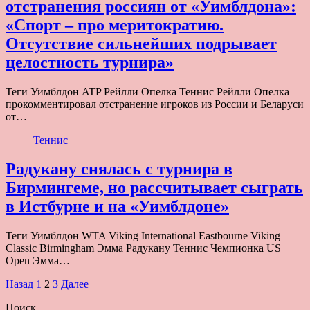
отстранения россиян от «Уимблдона»:
«Спорт – про меритократию.
Отсутствие сильнейших подрывает
целостность турнира»
Теги Уимблдон ATP Рейлли Опелка Теннис Рейлли Опелка
прокомментировал отстранение игроков из России и Беларуси
от…
Теннис
Радукану снялась с турнира в
Бирмингеме, но рассчитывает сыграть
в Истбурне и на «Уимблдоне»
Теги Уимблдон WTA Viking International Eastbourne Viking
Classic Birmingham Эмма Радукану Теннис Чемпионка US
Open Эмма…
Пагинация
Назад
1
2
3
Далее
записей
Поиск