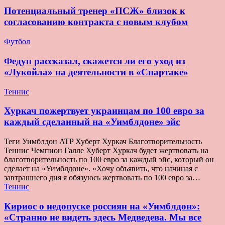
Потенциальный тренер «ПСЖ» близок к
согласованию контракта с новым клубом
Футбол
Федун рассказал, скажется ли его уход из
«Лукойла» на деятельности в «Спартаке»
Теннис
Хуркач пожертвует украинцам по 100 евро за
каждый сделанный на «Уимблдоне» эйс
Теги Уимблдон ATP Хуберт Хуркач Благотворительность
Теннис Чемпион Галле Хуберт Хуркач будет жертвовать на
благотворительность по 100 евро за каждый эйс, который он
сделает на «Уимблдоне». «Хочу объявить, что начиная с
завтрашнего дня я обязуюсь жертвовать по 100 евро за…
Теннис
Кириос о недопуске россиян на «Уимблдон»:
«Странно не видеть здесь Медведева. Мы все