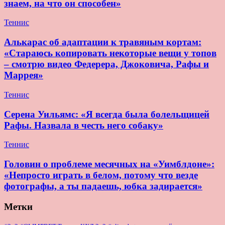
знаем, на что он способен»
Теннис
Алькарас об адаптации к травяным кортам:
«Стараюсь копировать некоторые вещи у топов
– смотрю видео Федерера, Джоковича, Рафы и
Маррея»
Теннис
Серена Уильямс: «Я всегда была болельщицей
Рафы. Назвала в честь него собаку»
Теннис
Головин о проблеме месячных на «Уимблдоне»:
«Непросто играть в белом, потому что везде
фотографы, а ты падаешь, юбка задирается»
Метки