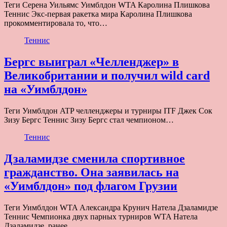
Теги Серена Уильямс Уимблдон WTA Каролина Плишкова
Теннис Экс-первая ракетка мира Каролина Плишкова
прокомментировала то, что…
Теннис
Бергс выиграл «Челленджер» в
Великобритании и получил wild card
на «Уимблдон»
Теги Уимблдон ATP челленджеры и турниры ITF Джек Сок
Зизу Бергс Теннис Зизу Бергс стал чемпионом…
Теннис
Дзаламидзе сменила спортивное
гражданство. Она заявилась на
«Уимблдон» под флагом Грузии
Теги Уимблдон WTA Александра Крунич Натела Дзаламидзе
Теннис Чемпионка двух парных турниров WTA Натела
Дзаламидзе, ранее…