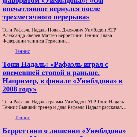
фаворитом «Уимблдона»: «Он
впечатляюще вернулся после
трехмесячного перерыва»
Теги Рафаэль Надаль Новак Джокович Уимблдон ATP
Александр Зверев Маттео Берреттини Теннис Глава
Федерации тенниса Германии…
Теннис
Тони Надаль: «Рафаэль играл с
онемевшей стопой и раньше.
Например, в финале «Уимблдона» в
2008 году»
Теги Рафаэль Надаль травмы Уимблдон ATP Тони Надаль
Теннис Бывший тренер и дядя Рафаэля Надаля рассказал…
Теннис
Берреттини о лишении «Уимблдона»