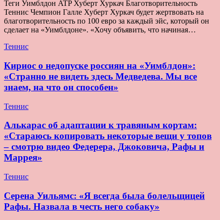
Теги Уимблдон ATP Хуберт Хуркач Благотворительность
Теннис Чемпион Галле Хуберт Хуркач будет жертвовать на
благотворительность по 100 евро за каждый эйс, который он
сделает на «Уимблдоне». «Хочу объявить, что начиная…
Теннис
Кириос о недопуске россиян на «Уимблдон»:
«Странно не видеть здесь Медведева. Мы все
знаем, на что он способен»
Теннис
Алькарас об адаптации к травяным кортам:
«Стараюсь копировать некоторые вещи у топов
– смотрю видео Федерера, Джоковича, Рафы и
Маррея»
Теннис
Серена Уильямс: «Я всегда была болельщицей
Рафы. Назвала в честь него собаку»