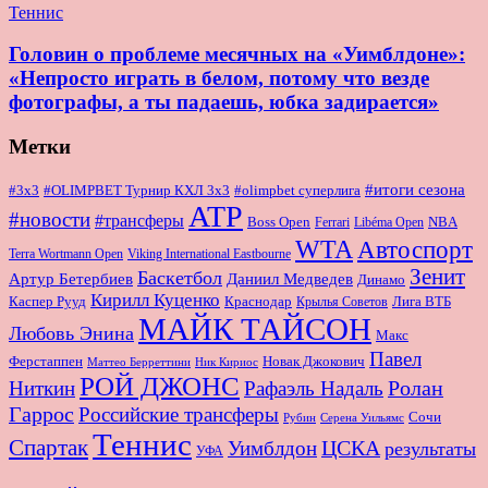
Теннис
Головин о проблеме месячных на «Уимблдоне»:
«Непросто играть в белом, потому что везде
фотографы, а ты падаешь, юбка задирается»
Метки
#итоги сезона
#OLIMPBET Турнир КХЛ 3x3
#3x3
#olimpbet суперлига
ATP
#новости
#трансферы
Boss Open
NBA
Ferrari
Libéma Open
WTA
Автоспорт
Terra Wortmann Open
Viking International Eastbourne
Зенит
Баскетбол
Артур Бетербиев
Даниил Медведев
Динамо
Кирилл Куценко
Краснодар
Лига ВТБ
Каспер Рууд
Крылья Советов
МАЙК ТАЙСОН
Любовь Энина
Макс
Павел
Новак Джокович
Ферстаппен
Маттео Берреттини
Ник Кириос
РОЙ ДЖОНС
Ролан
Ниткин
Рафаэль Надаль
Гаррос
Российские трансферы
Сочи
Серена Уильямс
Рубин
Теннис
Спартак
ЦСКА
Уимблдон
результаты
УФА