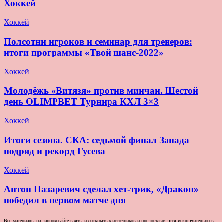
Хоккей
Хоккей
Полсотни игроков и семинар для тренеров:
итоги программы «Твой шанс-2022»
Хоккей
Молодёжь «Витязя» против минчан. Шестой
день OLIMPBET Турнира КХЛ 3×3
Хоккей
Итоги сезона. СКА: седьмой финал Запада
подряд и рекорд Гусева
Хоккей
Антон Назаревич сделал хет-трик, «Дракон»
победил в первом матче дня
Все материалы на данном сайте взяты из открытых источников и предоставляются исключительно в