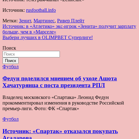
Источник:
rusfootball.info
Метки:
Зенит
,
Мартинес
,
Ривер Плейт
Навигация
Источник: в «Атлетико» экс-игрок «Зенита» получит зарплату
больше, чем в «Марселе»
по
Выбери лучших в OLIMPBET Суперлиге!
записям
Поиск
Поиск
Футбол
Федун поделился мнением об уходе Ашота
Хачатурянца с поста президента РПЛ
Владелец московского «Спартака» Леонид Федун
прокомментировал изменения в руководстве Российской
премьер-лиги. Фото: ФК «Спартак»
Футбол
Источник: «Спартак» отказался покупать
Агаларова