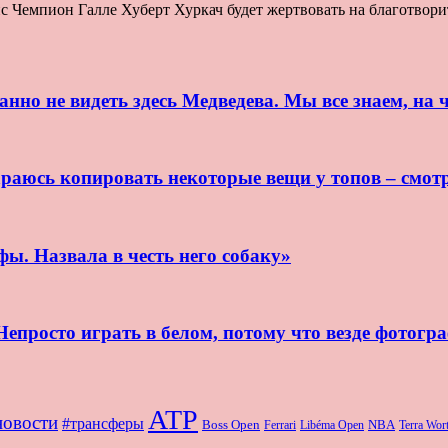
Чемпион Галле Хуберт Хуркач будет жертвовать на благотворите
нно не видеть здесь Медведева. Мы все знаем, на ч
раюсь копировать некоторые вещи у топов – смот
ы. Назвала в честь него собаку»
епросто играть в белом, потому что везде фотогр
ATP
новости
#трансферы
Boss Open
NBA
Ferrari
Libéma Open
Terra Wo