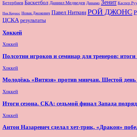
Зенит
Баскетбол
Бетербиев
Даниил Медведев
Динамо
Каспер Ру
РОЙ ДЖОНС
Павел Ниткин
Р
Новак Джокович
Ник Кириос
ЦСКА
результаты
Хоккей
Хоккей
Полсотни игроков и семинар для тренеров: итог
Хоккей
Молодёжь «Витязя» против минчан. Шестой де
Хоккей
Итоги сезона. СКА: седьмой финал Запада подряд
Хоккей
Антон Назаревич сделал хет-трик, «Дракон» побе