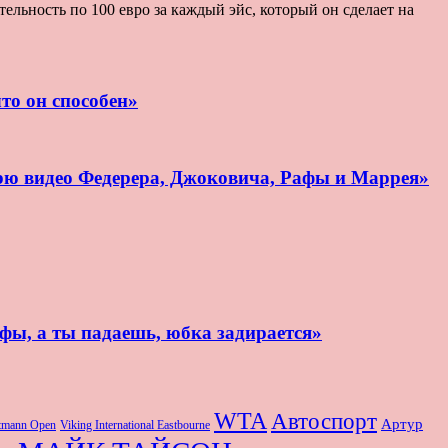
льность по 100 евро за каждый эйс, который он сделает на
то он способен»
рю видео Федерера, Джоковича, Рафы и Маррея»
афы, а ты падаешь, юбка задирается»
WTA
Автоспорт
Артур
rtmann Open
Viking International Eastbourne