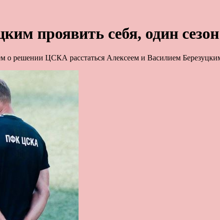
им проявить себя, один сезон
м о решении ЦСКА расстаться Алексеем и Василием Березуцки