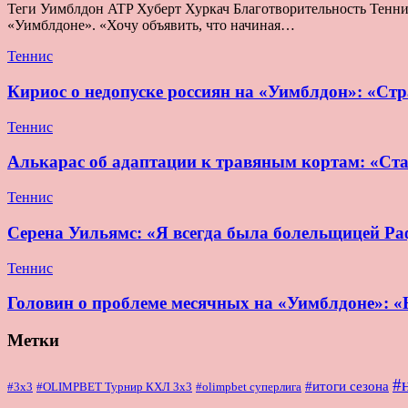
Теги Уимблдон ATP Хуберт Хуркач Благотворительность Теннис 
«Уимблдоне». «Хочу объявить, что начиная…
Теннис
Кириос о недопуске россиян на «Уимблдон»: «Стра
Теннис
Алькарас об адаптации к травяным кортам: «Ста
Теннис
Серена Уильямс: «Я всегда была болельщицей Раф
Теннис
Головин о проблеме месячных на «Уимблдоне»: «Н
Метки
#
#итоги сезона
#OLIMPBET Турнир КХЛ 3x3
#3x3
#olimpbet суперлига