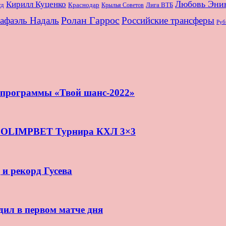
Любовь Эни
Кирилл Куценко
Краснодар
Лига ВТБ
уд
Крылья Советов
Ролан Гаррос
афаэль Надаль
Российские трансферы
Руб
и программы «Твой шанс-2022»
нь OLIMPBET Турнира КХЛ 3×3
 и рекорд Гусева
дил в первом матче дня