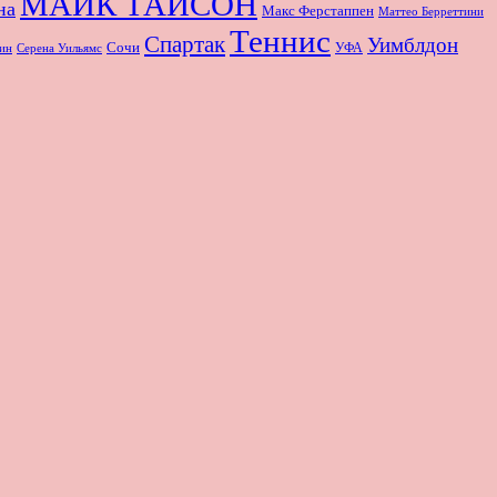
МАЙК ТАЙСОН
на
Макс Ферстаппен
Маттео Берреттини
Теннис
Спартак
Уимблдон
Сочи
УФА
Серена Уильямс
ин