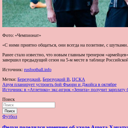
Фото: «Чемпионат»
«С ними приятно общаться, они всегда на позитиве, с шутками
Ранее стало известно, что новым главным тренером «армейцев
завершил предыдущий сезон на 5-м месте в таблице Российско
Источник:
rusfootball.info
Метки:
Березуцкий
,
Березуцкий В
,
ЦСКА
Навигация
Арум планирует устроить бой Фьюри и Джойса в октябре
Источник: в «Атлетико» экс-игрок «Зенита» получит зарплату 
по
Поиск
записям
Поиск
Футбол
Федун поделился мнением об уходе Ашота Хачату