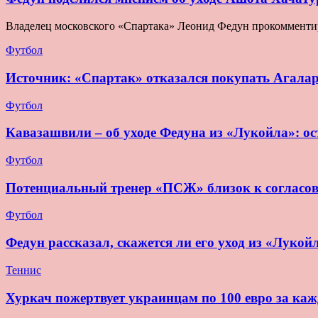
Владелец московского «Спартака» Леонид Федун прокомментир
Футбол
Источник: «Спартак» отказался покупать Агала
Футбол
Кавазашвили – об уходе Федуна из «Лукойла»: ост
Футбол
Потенциальный тренер «ПСЖ» близок к согласо
Футбол
Федун рассказал, скажется ли его уход из «Лукой
Теннис
Хуркач пожертвует украинцам по 100 евро за ка