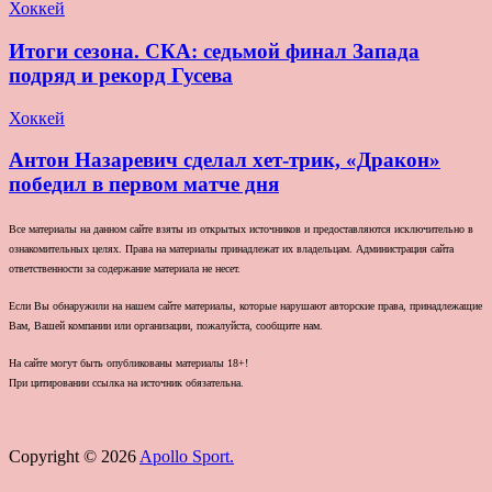
Хоккей
Итоги сезона. СКА: седьмой финал Запада
подряд и рекорд Гусева
Хоккей
Антон Назаревич сделал хет-трик, «Дракон»
победил в первом матче дня
Все материалы на данном сайте взяты из открытых источников и предоставляются исключительно в
ознакомительных целях. Права на материалы принадлежат их владельцам. Администрация сайта
ответственности за содержание материала не несет.
Если Вы обнаружили на нашем сайте материалы, которые нарушают авторские права, принадлежащие
Вам, Вашей компании или организации, пожалуйста, сообщите нам.
На сайте могут быть опубликованы материалы 18+!
При цитировании ссылка на источник обязательна.
Copyright © 2026
Apollo Sport.