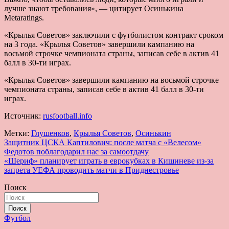
лучше знают требования», — цитирует Осинькина
Metaratings.
«Крылья Советов» заключили с футболистом контракт сроком
на 3 года. «Крылья Советов» завершили кампанию на
восьмой строчке чемпионата страны, записав себе в актив 41
балл в 30-ти играх.
«Крылья Советов» завершили кампанию на восьмой строчке
чемпионата страны, записав себе в актив 41 балл в 30-ти
играх.
Источник:
rusfootball.info
Метки:
Глушенков
,
Крылья Советов
,
Осинькин
Навигация
Защитник ЦСКА Каптилович: после матча с «Велесом»
Федотов поблагодарил нас за самоотдачу
по
«Шериф» планирует играть в еврокубках в Кишиневе из-за
записям
запрета УЕФА проводить матчи в Приднестровье
Поиск
Поиск
Футбол