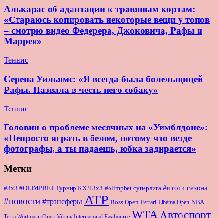
Алькарас об адаптации к травяным кортам:
«Стараюсь копировать некоторые вещи у топов
– смотрю видео Федерера, Джоковича, Рафы и
Маррея»
Теннис
Серена Уильямс: «Я всегда была болельщицей
Рафы. Назвала в честь него собаку»
Теннис
Головин о проблеме месячных на «Уимблдоне»:
«Непросто играть в белом, потому что везде
фотографы, а ты падаешь, юбка задирается»
Метки
#итоги сезона
#OLIMPBET Турнир КХЛ 3x3
#3x3
#olimpbet суперлига
ATP
#новости
#трансферы
Boss Open
NBA
Ferrari
Libéma Open
WTA
Автоспорт
Terra Wortmann Open
Viking International Eastbourne