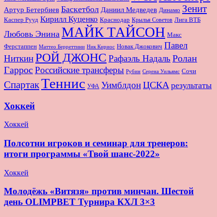
Зенит
Баскетбол
Артур Бетербиев
Даниил Медведев
Динамо
Кирилл Куценко
Краснодар
Лига ВТБ
Каспер Рууд
Крылья Советов
МАЙК ТАЙСОН
Любовь Энина
Макс
Павел
Новак Джокович
Ферстаппен
Маттео Берреттини
Ник Кириос
РОЙ ДЖОНС
Ролан
Ниткин
Рафаэль Надаль
Гаррос
Российские трансферы
Сочи
Серена Уильямс
Рубин
Теннис
Спартак
ЦСКА
Уимблдон
результаты
УФА
Хоккей
Хоккей
Полсотни игроков и семинар для тренеров:
итоги программы «Твой шанс-2022»
Хоккей
Молодёжь «Витязя» против минчан. Шестой
день OLIMPBET Турнира КХЛ 3×3