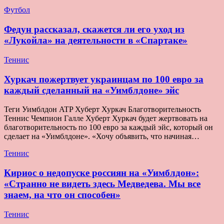
Футбол
Федун рассказал, скажется ли его уход из
«Лукойла» на деятельности в «Спартаке»
Теннис
Хуркач пожертвует украинцам по 100 евро за
каждый сделанный на «Уимблдоне» эйс
Теги Уимблдон ATP Хуберт Хуркач Благотворительность
Теннис Чемпион Галле Хуберт Хуркач будет жертвовать на
благотворительность по 100 евро за каждый эйс, который он
сделает на «Уимблдоне». «Хочу объявить, что начиная…
Теннис
Кириос о недопуске россиян на «Уимблдон»:
«Странно не видеть здесь Медведева. Мы все
знаем, на что он способен»
Теннис