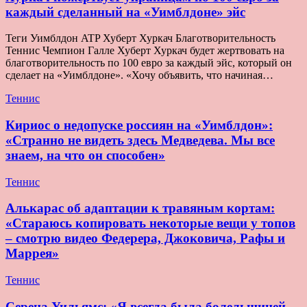
каждый сделанный на «Уимблдоне» эйс
Теги Уимблдон ATP Хуберт Хуркач Благотворительность
Теннис Чемпион Галле Хуберт Хуркач будет жертвовать на
благотворительность по 100 евро за каждый эйс, который он
сделает на «Уимблдоне». «Хочу объявить, что начиная…
Теннис
Кириос о недопуске россиян на «Уимблдон»:
«Странно не видеть здесь Медведева. Мы все
знаем, на что он способен»
Теннис
Алькарас об адаптации к травяным кортам:
«Стараюсь копировать некоторые вещи у топов
– смотрю видео Федерера, Джоковича, Рафы и
Маррея»
Теннис
Серена Уильямс: «Я всегда была болельщицей