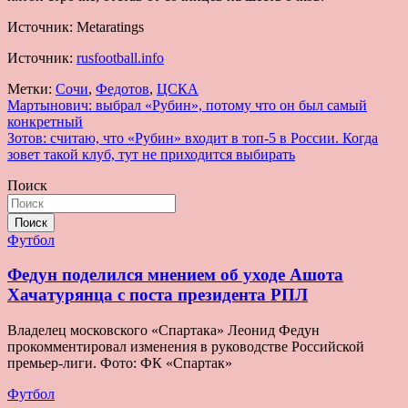
Источник: Metaratings
Источник:
rusfootball.info
Метки:
Сочи
,
Федотов
,
ЦСКА
Навигация
Мартынович: выбрал «Рубин», потому что он был самый
конкретный
по
Зотов: считаю, что «Рубин» входит в топ-5 в России. Когда
записям
зовет такой клуб, тут не приходится выбирать
Поиск
Поиск
Футбол
Федун поделился мнением об уходе Ашота
Хачатурянца с поста президента РПЛ
Владелец московского «Спартака» Леонид Федун
прокомментировал изменения в руководстве Российской
премьер-лиги. Фото: ФК «Спартак»
Футбол