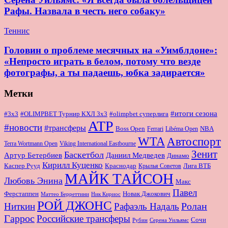
Рафы. Назвала в честь него собаку»
Теннис
Головин о проблеме месячных на «Уимблдоне»:
«Непросто играть в белом, потому что везде
фотографы, а ты падаешь, юбка задирается»
Метки
#итоги сезона
#OLIMPBET Турнир КХЛ 3x3
#3x3
#olimpbet суперлига
ATP
#новости
#трансферы
Boss Open
NBA
Ferrari
Libéma Open
WTA
Автоспорт
Terra Wortmann Open
Viking International Eastbourne
Зенит
Баскетбол
Артур Бетербиев
Даниил Медведев
Динамо
Кирилл Куценко
Краснодар
Лига ВТБ
Каспер Рууд
Крылья Советов
МАЙК ТАЙСОН
Любовь Энина
Макс
Павел
Новак Джокович
Ферстаппен
Маттео Берреттини
Ник Кириос
РОЙ ДЖОНС
Ролан
Ниткин
Рафаэль Надаль
Гаррос
Российские трансферы
Сочи
Серена Уильямс
Рубин