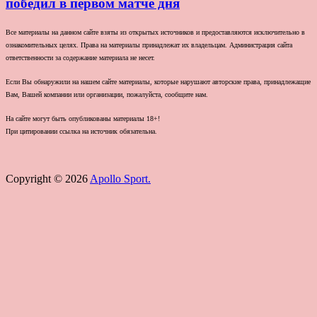
победил в первом матче дня
Все материалы на данном сайте взяты из открытых источников и предоставляются исключительно в
ознакомительных целях. Права на материалы принадлежат их владельцам. Администрация сайта
ответственности за содержание материала не несет.
Если Вы обнаружили на нашем сайте материалы, которые нарушают авторские права, принадлежащие
Вам, Вашей компании или организации, пожалуйста, сообщите нам.
На сайте могут быть опубликованы материалы 18+!
При цитировании ссылка на источник обязательна.
Copyright © 2026
Apollo Sport.