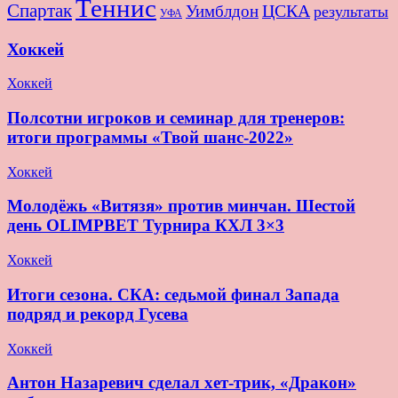
Теннис
Спартак
ЦСКА
Уимблдон
результаты
УФА
Хоккей
Хоккей
Полсотни игроков и семинар для тренеров:
итоги программы «Твой шанс-2022»
Хоккей
Молодёжь «Витязя» против минчан. Шестой
день OLIMPBET Турнира КХЛ 3×3
Хоккей
Итоги сезона. СКА: седьмой финал Запада
подряд и рекорд Гусева
Хоккей
Антон Назаревич сделал хет-трик, «Дракон»