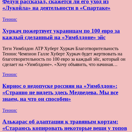
Федун рассказал, скажется ли его уход из
«Лукойла» на деятельности в «Спартаке»
Теннис
Хуркач пожертвует украинцам по 100 евро за
каждый сделанный на «Уимблдоне» эйс
Теги Уимблдон ATP Хуберт Хуркач Благотворительность
Теннис Чемпион Галле Хуберт Хуркач будет жертвовать на
благотворительность по 100 евро за каждый эйс, который он
сделает на «Уимблдоне». «Хочу объявить, что начиная…
Теннис
Кириос о недопуске россиян на «Уимблдон»:
«Странно не видеть здесь Медведева. Мы все
знаем, на что он способен»
Теннис
Алькарас об адаптации к травяным кортам:
«Стараюсь копировать некоторые вещи у топов