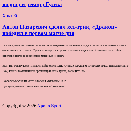
подряд и рекорд Гусева
Хоккей
Антон Назаревич сделал хет-трик, «Дракон»
победил в первом матче дня
Все материалы на данном сайте взяты из открытых источников и предоставляются исключительно в
ознакомительных целях. Права на материалы принадлежат их владельцам. Администрация сайта
ответственности за содержание материала не несет.
Если Вы обнаружили на нашем сайте материалы, которые нарушают авторские права, принадлежащие
Вам, Вашей компании или организации, пожалуйста, сообщите нам.
На сайте могут быть опубликованы материалы 18+!
При цитировании ссылка на источник обязательна.
Copyright © 2026
Apollo Sport.