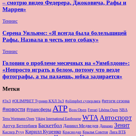
– смотрю видео Федерера, Джоковича, Рафы и
Маррея»
Теннис
Серена Уильямс: «Я всегда была болельщицей
Рафы. Назвала в честь него собаку»
Теннис
Головин о проблеме месячных на «Уимблдоне»:
«Непросто играть в белом, потому что везде
фотографы, а ты падаешь, юбка задирается»
Метки
#итоги сезона
#OLIMPBET Турнир КХЛ 3x3
#3x3
#olimpbet суперлига
ATP
#новости
#трансферы
Boss Open
NBA
Ferrari
Libéma Open
WTA
Автоспорт
Terra Wortmann Open
Viking International Eastbourne
Зенит
Баскетбол
Артур Бетербиев
Даниил Медведев
Динамо
Кирилл Куценко
Краснодар
Лига ВТБ
Каспер Рууд
Крылья Советов