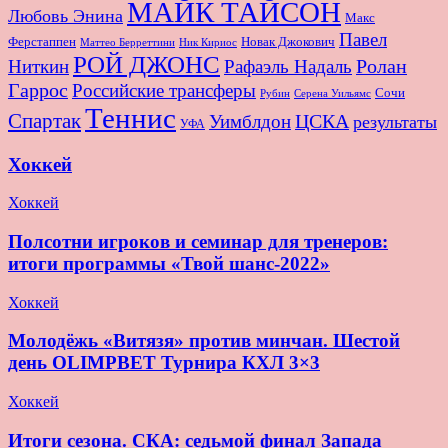
МАЙК ТАЙСОН
Любовь Энина
Макс
Павел
Новак Джокович
Ферстаппен
Маттео Берреттини
Ник Кириос
РОЙ ДЖОНС
Ролан
Ниткин
Рафаэль Надаль
Гаррос
Российские трансферы
Сочи
Серена Уильямс
Рубин
Теннис
Спартак
ЦСКА
Уимблдон
результаты
УФА
Хоккей
Хоккей
Полсотни игроков и семинар для тренеров:
итоги программы «Твой шанс-2022»
Хоккей
Молодёжь «Витязя» против минчан. Шестой
день OLIMPBET Турнира КХЛ 3×3
Хоккей
Итоги сезона. СКА: седьмой финал Запада