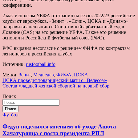
конференции.
2 мая исполком УЕФА отстранил на сезон-2022/23 российские
клубы от еврокубков. «Зенит», «Сочи», ЦСКА и «Динамо»
направили апелляцию в Спортивный арбитражный суд в
Лозанне (CAS) на это решение УЕФА. Также это решение
оспорил и Российский футбольный союз (РФС).
РФС выразил несогласие с решением ФИФА по контрактам
легионеров в российских клубах
Источник:
rusfootball.info
Метки:
Зенит
,
Медведев
,
ФИФА
,
ЦСКА
Навигация
ЦСКА проведет товарищеский матч с «Велесом»
Состав младшей женской сборной на первый сбор
по
Поиск
записям
Поиск
Футбол
Федун поделился мнением об уходе Ашота
Хачатурянца с поста президента РПЛ