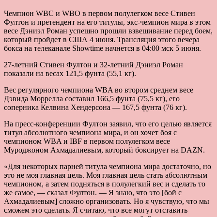
Чемпион WBC и WBO в первом полулегком весе Стивен
Фултон и претендент на его титулы, экс-чемпион мира в этом
весе Дэниэл Роман успешно прошли взвешивание перед боем,
который пройдет в США 4 июня. Трансляция этого вечера
бокса на телеканале Showtime начнется в 04:00 мск 5 июня.
27-летний Стивен Фултон и 32-летний Дэниэл Роман
показали на весах 121,5 фунта (55,1 кг).
Вес регулярного чемпиона WBA во втором среднем весе
Дэвида Моррелла составил 166,5 фунта (75,5 кг), его
соперника Келвина Хендерсона — 167,5 фунта (76 кг).
На пресс-конференции Фултон заявил, что его целью является
титул абсолютного чемпиона мира, и он хочет боя с
чемпионом WBA и IBF в первом полулегком весе
Муроджоном Ахмадалиевым, который боксирует на DAZN.
«Для некоторых парней титула чемпиона мира достаточно, но
это не моя главная цель. Моя главная цель стать абсолютным
чемпионом, а затем подняться в полулегкий вес и сделать то
же самое, — сказал Фултон. — Я знаю, что это [бой с
Ахмадалиевым] сложно организовать. Но я чувствую, что мы
сможем это сделать. Я считаю, что все могут отставить