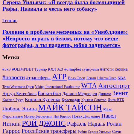
Серена Уильямс: «Я всегда была болельщицей
Рафы. Назвала в честь него собаку»
Теннис
Головин о проблеме месячных на «Уимблдоне»:
«Непросто играть в белом, потому что везде
фотографы, а ты падаешь, юбка задирается»
Метки
#итоги сезона
#OLIMPBET Турнир КХЛ 3x3
#3x3
#olimpbet суперлига
ATP
#новости
#трансферы
Boss Open
NBA
Ferrari
Libéma Open
WTA
Автоспорт
Terra Wortmann Open
Viking International Eastbourne
Зенит
Баскетбол
Артур Бетербиев
Даниил Медведев
Динамо
Кирилл Куценко
Краснодар
Лига ВТБ
Каспер Рууд
Крылья Советов
МАЙК ТАЙСОН
Любовь Энина
Макс
Павел
Новак Джокович
Ферстаппен
Маттео Берреттини
Ник Кириос
РОЙ ДЖОНС
Ролан
Ниткин
Рафаэль Надаль
Гаррос
Российские трансферы
Сочи
Серена Уильямс
Рубин