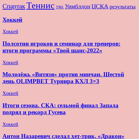
Теннис
Спартак
ЦСКА
Уимблдон
результаты
УФА
Хоккей
Хоккей
Полсотни игроков и семинар для тренеров:
итоги программы «Твой шанс-2022»
Хоккей
Молодёжь «Витязя» против минчан. Шестой
день OLIMPBET Турнира КХЛ 3×3
Хоккей
Итоги сезона. СКА: седьмой финал Запада
подряд и рекорд Гусева
Хоккей
Антон Назаревич сделал хет-трик, «Дракон»