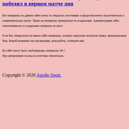
победил в первом матче дня
Все материалы на данном сайте взяты из открытых источников и предоставляются исключительно в
ознакомительных целях. Права на материалы принадлежат их владельцам. Администрация сайта
ответственности за содержание материала не несет.
Если Вы обнаружили на нашем сайте материалы, которые нарушают авторские права, принадлежащие
Вам, Вашей компании или организации, пожалуйста, сообщите нам.
На сайте могут быть опубликованы материалы 18+!
При цитировании ссылка на источник обязательна.
Copyright © 2026
Apollo Sport.