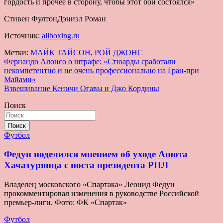
гордость и прочее в сторону, чтобы этот бой состоялся»
Стивен ФултонДэниэл Роман
Источник:
allboxing.ru
Метки:
МАЙК ТАЙСОН
,
РОЙ ДЖОНС
Навигация
Фернандо Алонсо о штрафе: «Стюарды сработали
некомпетентно и не очень профессионально на Гран-при
по
Майами»
записям
Взвешивание Кеничи Огавы и Джо Кордины
Поиск
Поиск
Футбол
Федун поделился мнением об уходе Ашота
Хачатурянца с поста президента РПЛ
Владелец московского «Спартака» Леонид Федун
прокомментировал изменения в руководстве Российской
премьер-лиги. Фото: ФК «Спартак»
Футбол