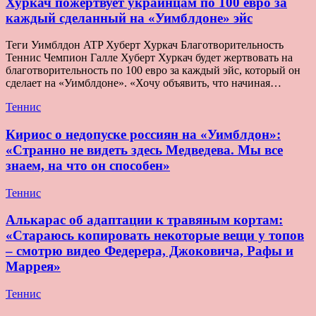
Хуркач пожертвует украинцам по 100 евро за
каждый сделанный на «Уимблдоне» эйс
Теги Уимблдон ATP Хуберт Хуркач Благотворительность
Теннис Чемпион Галле Хуберт Хуркач будет жертвовать на
благотворительность по 100 евро за каждый эйс, который он
сделает на «Уимблдоне». «Хочу объявить, что начиная…
Теннис
Кириос о недопуске россиян на «Уимблдон»:
«Странно не видеть здесь Медведева. Мы все
знаем, на что он способен»
Теннис
Алькарас об адаптации к травяным кортам:
«Стараюсь копировать некоторые вещи у топов
– смотрю видео Федерера, Джоковича, Рафы и
Маррея»
Теннис