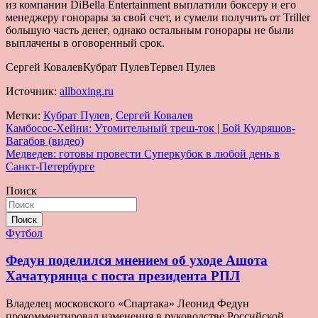
из компании DiBella Entertainment выплатили боксеру и его
менеджеру гонорары за свой счет, и сумели получить от Triller
большую часть денег, однако остальным гонорары не были
выплачены в оговоренный срок.
Сергей КовалевКубрат ПулевТервел Пулев
Источник:
allboxing.ru
Метки:
Кубрат Пулев
,
Сергей Ковалев
Навигация
Камбосос-Хейни: Утомительный треш-ток | Бой Кудряшов-
Вагабов (видео)
по
Медведев: готовы провести Суперкубок в любой день в
записям
Санкт-Петербурге
Поиск
Поиск
Футбол
Федун поделился мнением об уходе Ашота
Хачатурянца с поста президента РПЛ
Владелец московского «Спартака» Леонид Федун
прокомментировал изменения в руководстве Российской