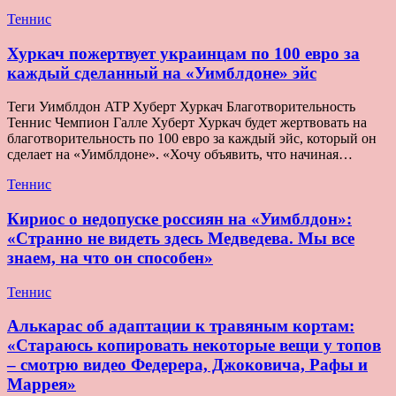
Теннис
Хуркач пожертвует украинцам по 100 евро за
каждый сделанный на «Уимблдоне» эйс
Теги Уимблдон ATP Хуберт Хуркач Благотворительность
Теннис Чемпион Галле Хуберт Хуркач будет жертвовать на
благотворительность по 100 евро за каждый эйс, который он
сделает на «Уимблдоне». «Хочу объявить, что начиная…
Теннис
Кириос о недопуске россиян на «Уимблдон»:
«Странно не видеть здесь Медведева. Мы все
знаем, на что он способен»
Теннис
Алькарас об адаптации к травяным кортам:
«Стараюсь копировать некоторые вещи у топов
– смотрю видео Федерера, Джоковича, Рафы и
Маррея»