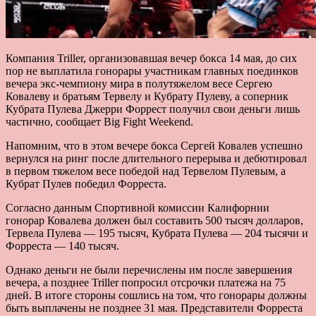
Компания Triller, организовавшая вечер бокса 14 мая, до сих
пор не выплатила гонорары участникам главных поединков
вечера экс-чемпиону мира в полутяжелом весе Сергею
Ковалеву и братьям Тервелу и Кубрату Пулеву, а соперник
Кубрата Пулева Джерри Форрест получил свои деньги лишь
частично, сообщает Big Fight Weekend.
Напомним, что в этом вечере бокса Сергей Ковалев успешно
вернулся на ринг после длительного перерыва и дебютировал
в первом тяжелом весе победой над Тервелом Пулевым, а
Кубрат Пулев победил Форреста.
Согласно данным Спортивной комиссии Калифорнии
гонорар Ковалева должен был составить 500 тысяч долларов,
Тервела Пулева — 195 тысяч, Кубрата Пулева — 204 тысячи и
Форреста — 140 тысяч.
Однако деньги не были перечислены им после завершения
вечера, а позднее Triller попросил отсрочки платежа на 75
дней. В итоге стороны сошлись на том, что гонорары должны
быть выплачены не позднее 31 мая. Представители Форреста