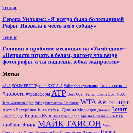
Теннис
Серена Уильямс: «Я всегда была болельщицей
Рафы. Назвала в честь него собаку»
Теннис
Головин о проблеме месячных на «Уимблдоне»:
«Непросто играть в белом, потому что везде
фотографы, а ты падаешь, юбка задирается»
Метки
#итоги сезона
#OLIMPBET Турнир КХЛ 3x3
#3x3
#olimpbet суперлига
ATP
#новости
#трансферы
Boss Open
NBA
Ferrari
Libéma Open
WTA
Автоспорт
Terra Wortmann Open
Viking International Eastbourne
Зенит
Баскетбол
Артур Бетербиев
Даниил Медведев
Динамо
Кирилл Куценко
Краснодар
Лига ВТБ
Каспер Рууд
Крылья Советов
МАЙК ТАЙСОН
Любовь Энина
Макс
Павел
Новак Джокович
Ферстаппен
Маттео Берреттини
Ник Кириос