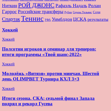
РОЙ ДЖОНС
Ролан
Ниткин
Рафаэль Надаль
Гаррос
Российские трансферы
Сочи
Серена Уильямс
Рубин
Теннис
Спартак
ЦСКА
Уимблдон
результаты
УФА
Хоккей
Хоккей
Полсотни игроков и семинар для тренеров:
итоги программы «Твой шанс-2022»
Хоккей
Молодёжь «Витязя» против минчан. Шестой
день OLIMPBET Турнира КХЛ 3×3
Хоккей
Итоги сезона. СКА: седьмой финал Запада
подряд и рекорд Гусева