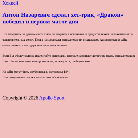
Хоккей
Антон Назаревич сделал хет-трик, «Дракон»
победил в первом матче дня
Все материалы на данном сайте взяты из открытых источников и предоставляются исключительно в
ознакомительных целях. Права на материалы принадлежат их владельцам. Администрация сайта
ответственности за содержание материала не несет.
Если Вы обнаружили на нашем сайте материалы, которые нарушают авторские права, принадлежащие
Вам, Вашей компании или организации, пожалуйста, сообщите нам.
На сайте могут быть опубликованы материалы 18+!
При цитировании ссылка на источник обязательна.
Copyright © 2026
Apollo Sport.