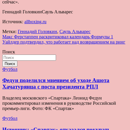
сейчас».
Геннадий ГоловкинСауль Альварес
Источник:
allboxing.ru
Метки:
Геннадий Головкин
,
Сауль Альварес
Навигация
Макс Ферстаппен раскритиковал календарь Формулы 1
Уайлдер подтвердил, что работает над возвращением на ринг
по
Поиск
записям
Поиск
Футбол
Федун поделился мнением об уходе Ашота
Хачатурянца с поста президента РПЛ
Владелец московского «Спартака» Леонид Федун
прокомментировал изменения в руководстве Российской
премьер-лиги. Фото: ФК «Спартак»
Футбол
Источник: «Спартак» отказался покупать