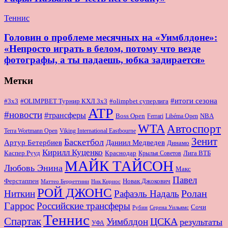
Теннис
Головин о проблеме месячных на «Уимблдоне»:
«Непросто играть в белом, потому что везде
фотографы, а ты падаешь, юбка задирается»
Метки
#итоги сезона
#OLIMPBET Турнир КХЛ 3x3
#3x3
#olimpbet суперлига
ATP
#новости
#трансферы
Boss Open
NBA
Ferrari
Libéma Open
WTA
Автоспорт
Terra Wortmann Open
Viking International Eastbourne
Зенит
Баскетбол
Артур Бетербиев
Даниил Медведев
Динамо
Кирилл Куценко
Краснодар
Лига ВТБ
Каспер Рууд
Крылья Советов
МАЙК ТАЙСОН
Любовь Энина
Макс
Павел
Новак Джокович
Ферстаппен
Маттео Берреттини
Ник Кириос
РОЙ ДЖОНС
Ролан
Ниткин
Рафаэль Надаль
Гаррос
Российские трансферы
Сочи
Серена Уильямс
Рубин
Теннис
Спартак
ЦСКА
Уимблдон
результаты
УФА