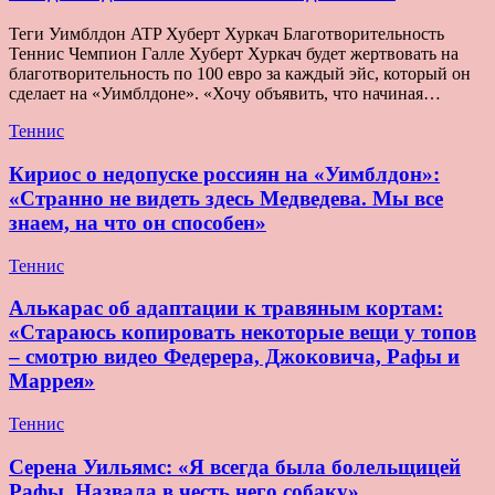
Теги Уимблдон ATP Хуберт Хуркач Благотворительность
Теннис Чемпион Галле Хуберт Хуркач будет жертвовать на
благотворительность по 100 евро за каждый эйс, который он
сделает на «Уимблдоне». «Хочу объявить, что начиная…
Теннис
Кириос о недопуске россиян на «Уимблдон»:
«Странно не видеть здесь Медведева. Мы все
знаем, на что он способен»
Теннис
Алькарас об адаптации к травяным кортам:
«Стараюсь копировать некоторые вещи у топов
– смотрю видео Федерера, Джоковича, Рафы и
Маррея»
Теннис
Серена Уильямс: «Я всегда была болельщицей
Рафы. Назвала в честь него собаку»