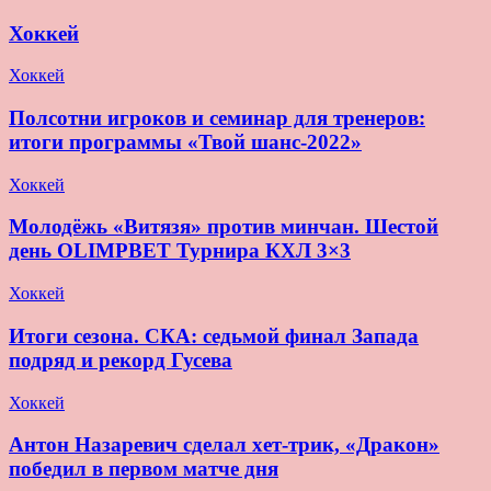
Хоккей
Хоккей
Полсотни игроков и семинар для тренеров:
итоги программы «Твой шанс-2022»
Хоккей
Молодёжь «Витязя» против минчан. Шестой
день OLIMPBET Турнира КХЛ 3×3
Хоккей
Итоги сезона. СКА: седьмой финал Запада
подряд и рекорд Гусева
Хоккей
Антон Назаревич сделал хет-трик, «Дракон»
победил в первом матче дня