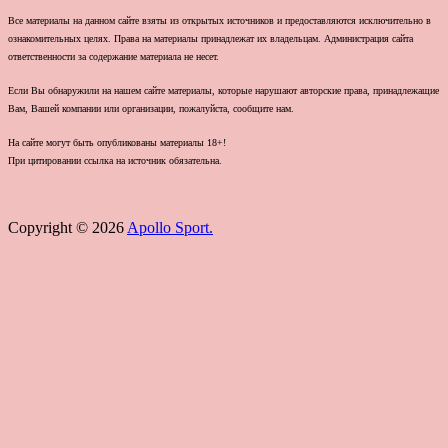
Все материалы на данном сайте взяты из открытых источников и предоставляются исключительно в
ознакомительных целях. Права на материалы принадлежат их владельцам. Администрация сайта
ответственности за содержание материала не несет.
Если Вы обнаружили на нашем сайте материалы, которые нарушают авторские права, принадлежащие
Вам, Вашей компании или организации, пожалуйста, сообщите нам.
На сайте могут быть опубликованы материалы 18+!
При цитировании ссылка на источник обязательна.
Copyright © 2026
Apollo Sport.