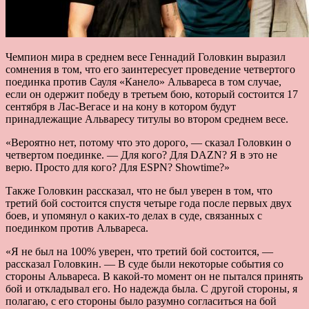
Чемпион мира в среднем весе Геннадий Головкин выразил
сомнения в том, что его заинтересует проведение четвертого
поединка против Сауля «Канело» Альвареса в том случае,
если он одержит победу в третьем бою, который состоится 17
сентября в Лас-Вегасе и на кону в котором будут
принадлежащие Альваресу титулы во втором среднем весе.
«Вероятно нет, потому что это дорого, — сказал Головкин о
четвертом поединке. — Для кого? Для DAZN? Я в это не
верю. Просто для кого? Для ESPN? Showtime?»
Также Головкин рассказал, что не был уверен в том, что
третий бой состоится спустя четыре года после первых двух
боев, и упомянул о каких-то делах в суде, связанных с
поединком против Альвареса.
«Я не был на 100% уверен, что третий бой состоится, —
рассказал Головкин. — В суде были некоторые события со
стороны Альвареса. В какой-то момент он не пытался принять
бой и откладывал его. Но надежда была. С другой стороны, я
полагаю, с его стороны было разумно согласиться на бой