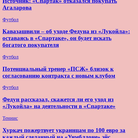
Источник: «Спартак» отказался покупать
Агаларова
Футбол
Кавазашвили – об уходе Федуна из «Лукойла»:
оставаясь в «Спартаке», он будет искать
богатого покупателя
Футбол
Потенциальный тренер «ПСЖ» близок к
согласованию контракта с новым клубом
Футбол
Федун рассказал, скажется ли его уход из
«Лукойла» на деятельности в «Спартаке»
Теннис
Хуркач пожертвует украинцам по 100 евро за
каждый сделанный на «Уимблдоне» эйс