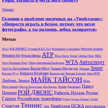
Рафы. Назвала в честь него собаку»
Теннис
Головин о проблеме месячных на «Уимблдоне»:
«Непросто играть в белом, потому что везде
фотографы, а ты падаешь, юбка задирается»
Метки
#итоги сезона
#OLIMPBET Турнир КХЛ 3x3
#3x3
#olimpbet суперлига
ATP
#новости
#трансферы
Boss Open
NBA
Ferrari
Libéma Open
WTA
Автоспорт
Terra Wortmann Open
Viking International Eastbourne
Зенит
Баскетбол
Артур Бетербиев
Даниил Медведев
Динамо
Кирилл Куценко
Краснодар
Лига ВТБ
Каспер Рууд
Крылья Советов
МАЙК ТАЙСОН
Любовь Энина
Макс
Павел
Новак Джокович
Ферстаппен
Маттео Берреттини
Ник Кириос
РОЙ ДЖОНС
Ролан
Ниткин
Рафаэль Надаль
Гаррос
Российские трансферы
Сочи
Серена Уильямс
Рубин
Теннис
Спартак
ЦСКА
Уимблдон
результаты
УФА