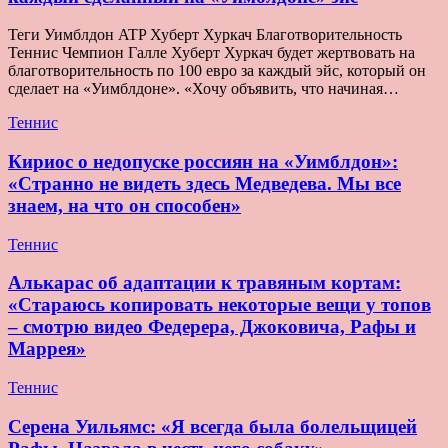
Теги Уимблдон ATP Хуберт Хуркач Благотворительность
Теннис Чемпион Галле Хуберт Хуркач будет жертвовать на
благотворительность по 100 евро за каждый эйс, который он
сделает на «Уимблдоне». «Хочу объявить, что начиная…
Теннис
Кириос о недопуске россиян на «Уимблдон»:
«Странно не видеть здесь Медведева. Мы все
знаем, на что он способен»
Теннис
Алькарас об адаптации к травяным кортам:
«Стараюсь копировать некоторые вещи у топов
– смотрю видео Федерера, Джоковича, Рафы и
Маррея»
Теннис
Серена Уильямс: «Я всегда была болельщицей