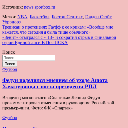
Источник:
news.sportbox.ru
Метки:
NBA
,
Баскетбол
,
Бостон Селтикс
,
Голден Стэйт
Уорриорз
Навигация
Тревисан о претензиях Гауфф к ее крикам: «Вообще мне
кажется, что сегодня я была тише обычного»
по
«Зенит» отыгрался с «-13» и сократил отрыв в финальной
записям
серии Единой лиги ВТБ с ЦСКА
Поиск
Поиск
Футбол
Федун поделился мнением об уходе Ашота
Хачатурянца с поста президента РПЛ
Владелец московского «Спартака» Леонид Федун
прокомментировал изменения в руководстве Российской
премьер-лиги. Фото: ФК «Спартак»
Футбол