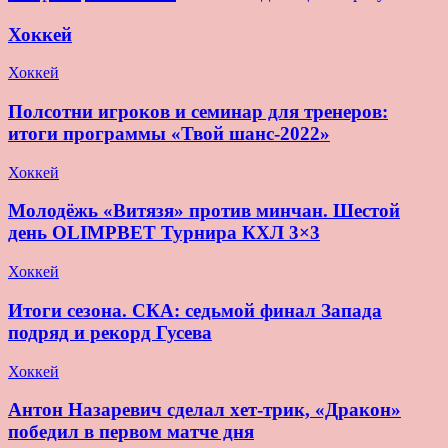
Хоккей
Хоккей
Полсотни игроков и семинар для тренеров:
итоги программы «Твой шанс-2022»
Хоккей
Молодёжь «Витязя» против минчан. Шестой
день OLIMPBET Турнира КХЛ 3×3
Хоккей
Итоги сезона. СКА: седьмой финал Запада
подряд и рекорд Гусева
Хоккей
Антон Назаревич сделал хет-трик, «Дракон»
победил в первом матче дня