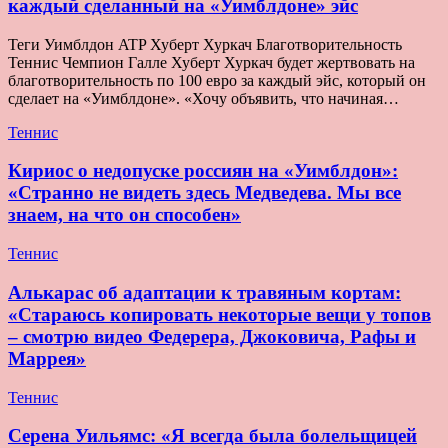
каждый сделанный на «Уимблдоне» эйс
Теги Уимблдон ATP Хуберт Хуркач Благотворительность
Теннис Чемпион Галле Хуберт Хуркач будет жертвовать на
благотворительность по 100 евро за каждый эйс, который он
сделает на «Уимблдоне». «Хочу объявить, что начиная…
Теннис
Кириос о недопуске россиян на «Уимблдон»:
«Странно не видеть здесь Медведева. Мы все
знаем, на что он способен»
Теннис
Алькарас об адаптации к травяным кортам:
«Стараюсь копировать некоторые вещи у топов
– смотрю видео Федерера, Джоковича, Рафы и
Маррея»
Теннис
Серена Уильямс: «Я всегда была болельщицей