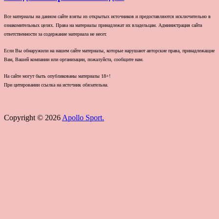
Все материалы на данном сайте взяты из открытых источников и предоставляются исключительно в
ознакомительных целях. Права на материалы принадлежат их владельцам. Администрация сайта
ответственности за содержание материала не несет.
Если Вы обнаружили на нашем сайте материалы, которые нарушают авторские права, принадлежащие
Вам, Вашей компании или организации, пожалуйста, сообщите нам.
На сайте могут быть опубликованы материалы 18+!
При цитировании ссылка на источник обязательна.
Copyright © 2026
Apollo Sport.