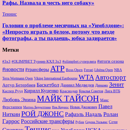
Рафы. Назвала в честь него собаку»
Теннис
Головин о проблеме месячных на «Уимблдоне»:
«Непросто играть в белом, потому что везде
фотографы, а ты падаешь, юбка задирается»
Метки
#итоги сезона
#OLIMPBET Турнир КХЛ 3x3
#3x3
#olimpbet суперлига
ATP
#новости
#трансферы
Boss Open
NBA
Ferrari
Libéma Open
WTA
Автоспорт
Terra Wortmann Open
Viking International Eastbourne
Зенит
Баскетбол
Артур Бетербиев
Даниил Медведев
Динамо
Кирилл Куценко
Краснодар
Лига ВТБ
Каспер Рууд
Крылья Советов
МАЙК ТАЙСОН
Любовь Энина
Макс
Павел
Новак Джокович
Ферстаппен
Маттео Берреттини
Ник Кириос
РОЙ ДЖОНС
Ролан
Ниткин
Рафаэль Надаль
Гаррос
Российские трансферы
Сочи
Серена Уильямс
Рубин
Теннис