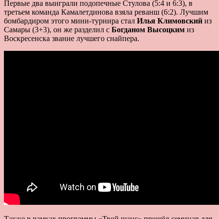
Первые два выиграли подопечные Стулова (5:4 и 6:3), в
третьем команда Камалетдинова взяла реванш (6:2). Лучшим
бомбардиром этого мини-турнира стал
Илья Климовский
из
Самары (3+3), он же разделил с
Богданом Высоцким
из
Воскресенска звание лучшего снайпера.
Также в рамках программы «Твой шанс» прошёл семинар для