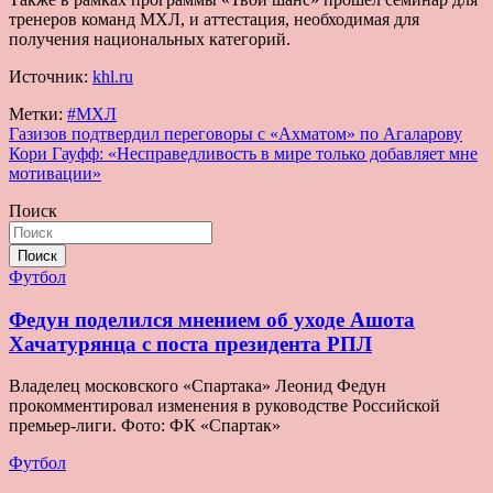
тренеров команд МХЛ, и аттестация, необходимая для
получения национальных категорий.
Источник:
khl.ru
Метки:
#МХЛ
Навигация
Газизов подтвердил переговоры с «Ахматом» по Агаларову
Кори Гауфф: «Несправедливость в мире только добавляет мне
по
мотивации»
записям
Поиск
Поиск
Футбол
Федун поделился мнением об уходе Ашота
Хачатурянца с поста президента РПЛ
Владелец московского «Спартака» Леонид Федун
прокомментировал изменения в руководстве Российской
премьер-лиги. Фото: ФК «Спартак»
Футбол