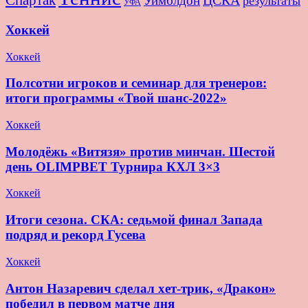
Спартак
ЦСКА
Уимблдон
результаты
УФА
Хоккей
Хоккей
Полсотни игроков и семинар для тренеров:
итоги программы «Твой шанс-2022»
Хоккей
Молодёжь «Витязя» против минчан. Шестой
день OLIMPBET Турнира КХЛ 3×3
Хоккей
Итоги сезона. СКА: седьмой финал Запада
подряд и рекорд Гусева
Хоккей
Антон Назаревич сделал хет-трик, «Дракон»
победил в первом матче дня