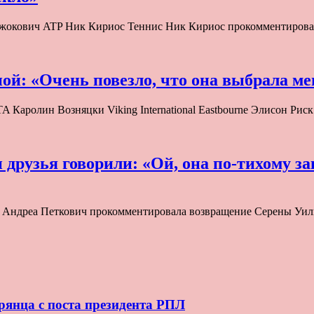
 Джокович ATP Ник Кириос Теннис Ник Кириос прокомментиро
ной: «Очень повезло, что она выбрала ме
 Каролин Возняцки Viking International Eastbourne Элисон Ри
рузья говорили: «Ой, она по-тихому зав
 Андреа Петкович прокомментировала возвращение Серены Уил
рянца с поста президента РПЛ