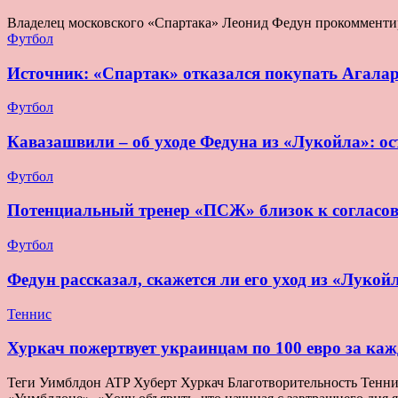
Владелец московского «Спартака» Леонид Федун прокомменти
Футбол
Источник: «Спартак» отказался покупать Агала
Футбол
Кавазашвили – об уходе Федуна из «Лукойла»: ост
Футбол
Потенциальный тренер «ПСЖ» близок к согласо
Футбол
Федун рассказал, скажется ли его уход из «Лукой
Теннис
Хуркач пожертвует украинцам по 100 евро за ка
Теги Уимблдон ATP Хуберт Хуркач Благотворительность Теннис 