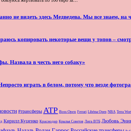
я обязуюсь жертвовать по 100 евро за…
нно не видеть здесь Медведева. Мы все знаем, на ч
раюсь копировать некоторые вещи у топов – смот
ы. Назвала в честь него собаку»
епросто играть в белом, потому что везде фотогр
ATP
новости
#трансферы
Boss Open
NBA
Ferrari
Libéma Open
Terra Wo
Любовь Эни
Кирилл Куценко
Краснодар
Лига ВТБ
уд
Крылья Советов
Ролан Гаррос
афаэль Надаль
Российские трансферы