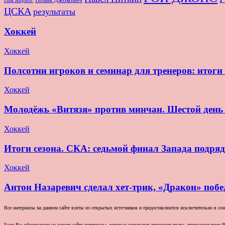
Ник Кириос
ЦСКА
результаты
Хоккей
Хоккей
Полсотни игроков и семинар для тренеров: итог
Хоккей
Молодёжь «Витязя» против минчан. Шестой де
Хоккей
Итоги сезона. СКА: седьмой финал Запада подряд
Хоккей
Антон Назаревич сделал хет-трик, «Дракон» побе
Все материалы на данном сайте взяты из открытых источников и предоставляются исключительно в озна
Если Вы обнаружили на нашем сайте материалы, которые нарушают авторские права, принадлежащие В