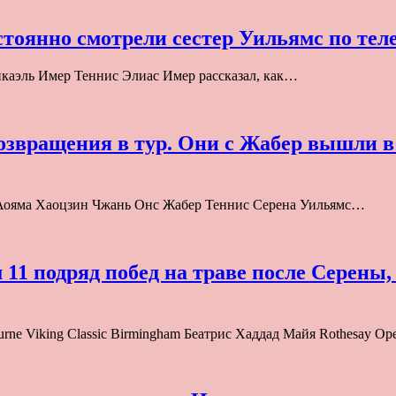
стоянно смотрели сестер Уильямс по тел
аэль Имер Теннис Элиас Имер рассказал, как…
возвращения в тур. Они с Жабер вышли в
ко Аояма Хаоцзин Чжань Онс Жабер Теннис Серена Уильямс…
11 подряд побед на траве после Серены
urne Viking Classic Birmingham Беатрис Хаддад Майя Rothesay O