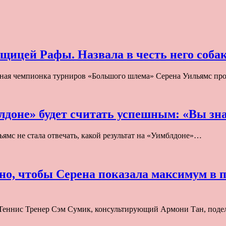
ьщицей Рафы. Назвала в честь него соба
тная чемпионка турниров «Большого шлема» Серена Уильямс п
лдоне» будет считать успешным: «Вы зна
мс не стала отвечать, какой результат на «Уимблдоне»…
но, чтобы Серена показала максимум в п
Теннис Тренер Сэм Сумик, консультирующий Армони Тан, под