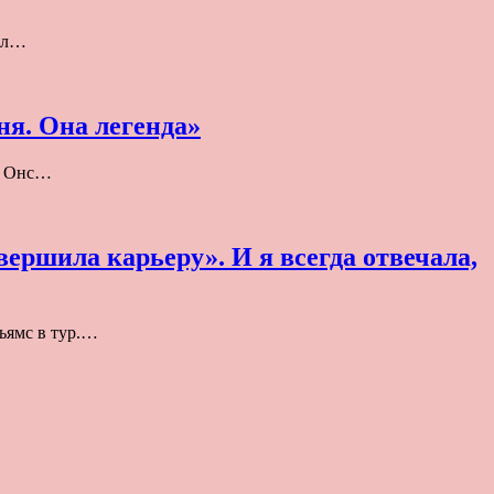
вал…
ня. Она легенда»
ск Онс…
ершила карьеру». И я всегда отвечала,
ьямс в тур.…