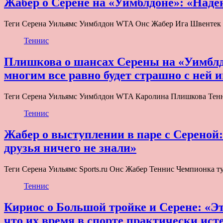
Жабер о Серене на «Уимблдоне»: «Надею
Теги Серена Уильямс Уимблдон WTA Онс Жабер Ига Швентек 
Теннис
Плишкова о шансах Серены на «Уимблдо
многим все равно будет страшно с ней 
Теги Серена Уильямс Уимблдон WTA Каролина Плишкова Тенни
Теннис
Жабер о выступлении в паре с Сереной: 
друзья ничего не знали»
Теги Серена Уильямс Sports.ru Онс Жабер Теннис Чемпионка т
Теннис
Кириос о Большой тройке и Серене: «Э
что их время в спорте практически ист