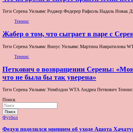
Теги Серена Уильямс Роджер Федерер Рафаэль Надаль Новак
Теннис
Жабер о том, что сыграет в паре с Сере
Теги Серена Уильямс Винус Уильямс Мартина Навратилова WTA
Теннис
Петкович о возвращении Серены: «Мои д
что не была бы так уверена»
Теги Серена Уильямс Уимблдон WTA Андреа Петкович Теннис
Поиск
Поиск
Футбол
Федун поделился мнением об уходе Ашота Хачату