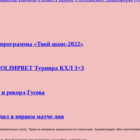
Руб
и программы «Твой шанс-2022»
нь OLIMPBET Турнира КХЛ 3×3
 и рекорд Гусева
дил в первом матче дня
комительных целях. Права на материалы принадлежат их владельцам. Администрация сайта ответственност
ам, Вашей компании или организации, пожалуйста, сообщите нам.