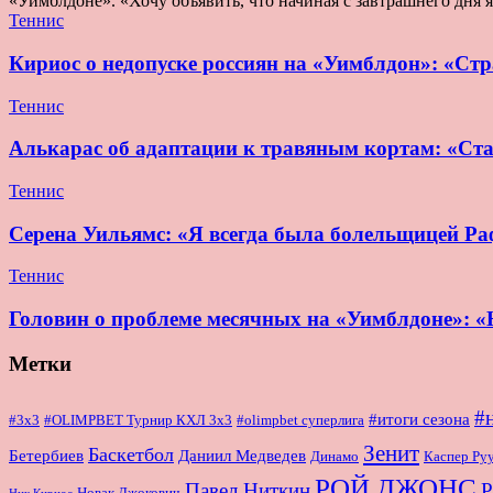
«Уимблдоне». «Хочу объявить, что начиная с завтрашнего дня 
Теннис
Кириос о недопуске россиян на «Уимблдон»: «Стра
Теннис
Алькарас об адаптации к травяным кортам: «Ста
Теннис
Серена Уильямс: «Я всегда была болельщицей Раф
Теннис
Головин о проблеме месячных на «Уимблдоне»: «Н
Метки
#
#итоги сезона
#OLIMPBET Турнир КХЛ 3x3
#3x3
#olimpbet суперлига
Зенит
Баскетбол
Бетербиев
Даниил Медведев
Динамо
Каспер Ру
РОЙ ДЖОНС
Павел Ниткин
Р
Новак Джокович