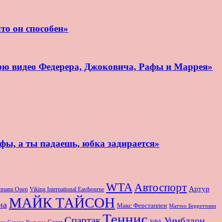
то он способен»
рю видео Федерера, Джоковича, Рафы и Маррея»
афы, а ты падаешь, юбка задирается»
WTA
Автоспорт
Артур
rtmann Open
Viking International Eastbourne
МАЙК ТАЙСОН
на
Макс Ферстаппен
Маттео Берреттини
Теннис
Спартак
Уимблдон
Сочи
УФА
Серена Уильямс