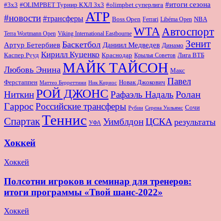
#итоги сезона
#OLIMPBET Турнир КХЛ 3x3
#3x3
#olimpbet суперлига
ATP
#новости
#трансферы
Boss Open
NBA
Ferrari
Libéma Open
WTA
Автоспорт
Terra Wortmann Open
Viking International Eastbourne
Зенит
Баскетбол
Артур Бетербиев
Даниил Медведев
Динамо
Кирилл Куценко
Краснодар
Лига ВТБ
Каспер Рууд
Крылья Советов
МАЙК ТАЙСОН
Любовь Энина
Макс
Павел
Новак Джокович
Ферстаппен
Маттео Берреттини
Ник Кириос
РОЙ ДЖОНС
Ролан
Ниткин
Рафаэль Надаль
Гаррос
Российские трансферы
Сочи
Серена Уильямс
Рубин
Теннис
Спартак
ЦСКА
Уимблдон
результаты
УФА
Хоккей
Хоккей
Полсотни игроков и семинар для тренеров:
итоги программы «Твой шанс-2022»
Хоккей