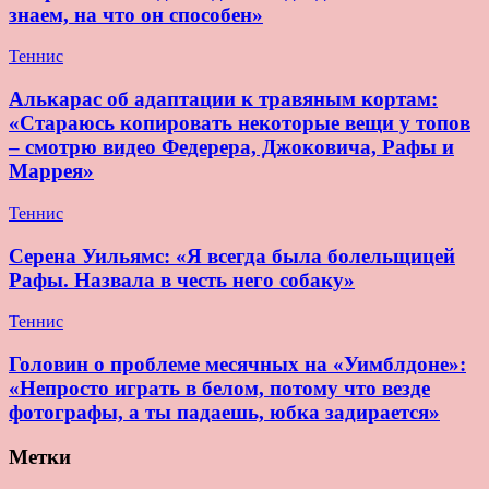
знаем, на что он способен»
Теннис
Алькарас об адаптации к травяным кортам:
«Стараюсь копировать некоторые вещи у топов
– смотрю видео Федерера, Джоковича, Рафы и
Маррея»
Теннис
Серена Уильямс: «Я всегда была болельщицей
Рафы. Назвала в честь него собаку»
Теннис
Головин о проблеме месячных на «Уимблдоне»:
«Непросто играть в белом, потому что везде
фотографы, а ты падаешь, юбка задирается»
Метки