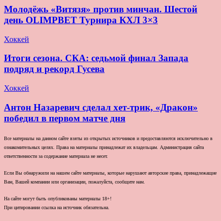
Молодёжь «Витязя» против минчан. Шестой
день OLIMPBET Турнира КХЛ 3×3
Хоккей
Итоги сезона. СКА: седьмой финал Запада
подряд и рекорд Гусева
Хоккей
Антон Назаревич сделал хет-трик, «Дракон»
победил в первом матче дня
Все материалы на данном сайте взяты из открытых источников и предоставляются исключительно в
ознакомительных целях. Права на материалы принадлежат их владельцам. Администрация сайта
ответственности за содержание материала не несет.
Если Вы обнаружили на нашем сайте материалы, которые нарушают авторские права, принадлежащие
Вам, Вашей компании или организации, пожалуйста, сообщите нам.
На сайте могут быть опубликованы материалы 18+!
При цитировании ссылка на источник обязательна.