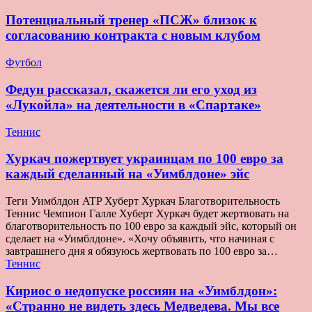
Потенциальный тренер «ПСЖ» близок к
согласованию контракта с новым клубом
Футбол
Федун рассказал, скажется ли его уход из
«Лукойла» на деятельности в «Спартаке»
Теннис
Хуркач пожертвует украинцам по 100 евро за
каждый сделанный на «Уимблдоне» эйс
Теги Уимблдон ATP Хуберт Хуркач Благотворительность
Теннис Чемпион Галле Хуберт Хуркач будет жертвовать на
благотворительность по 100 евро за каждый эйс, который он
сделает на «Уимблдоне». «Хочу объявить, что начиная с
завтрашнего дня я обязуюсь жертвовать по 100 евро за…
Теннис
Кириос о недопуске россиян на «Уимблдон»:
«Странно не видеть здесь Медведева. Мы все