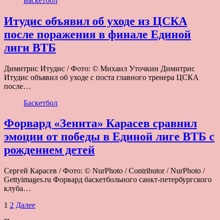
Баскетбол
Итудис объявил об уходе из ЦСКА
после поражения в финале Единой
лиги ВТБ
Димитрис Итудис / Фото: © Михаил Уточкин Димитрис
Итудис объявил об уходе с поста главного тренера ЦСКА
после…
Баскетбол
Форвард «Зенита» Карасев сравнил
эмоции от победы в Единой лиге ВТБ с
рождением детей
Сергей Карасев / Фото: © NurPhoto / Contributor / NurPhoto /
Gettyimages.ru Форвард баскетбольного санкт-петербургского
клуба…
Пагинация
1
2
Далее