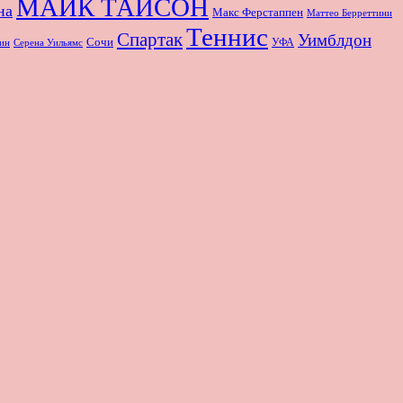
МАЙК ТАЙСОН
на
Макс Ферстаппен
Маттео Берреттини
Теннис
Спартак
Уимблдон
Сочи
УФА
Серена Уильямс
ин