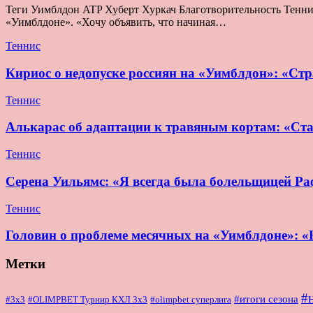
Теги Уимблдон ATP Хуберт Хуркач Благотворительность Теннис 
«Уимблдоне». «Хочу объявить, что начиная…
Теннис
Кириос о недопуске россиян на «Уимблдон»: «Стра
Теннис
Алькарас об адаптации к травяным кортам: «Ста
Теннис
Серена Уильямс: «Я всегда была болельщицей Раф
Теннис
Головин о проблеме месячных на «Уимблдоне»: «Н
Метки
#
#итоги сезона
#OLIMPBET Турнир КХЛ 3x3
#3x3
#olimpbet суперлига