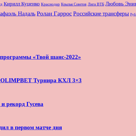
Любовь Эни
Кирилл Куценко
Краснодар
Лига ВТБ
уд
Крылья Советов
Ролан Гаррос
афаэль Надаль
Российские трансферы
Руб
и программы «Твой шанс-2022»
нь OLIMPBET Турнира КХЛ 3×3
 и рекорд Гусева
дил в первом матче дня