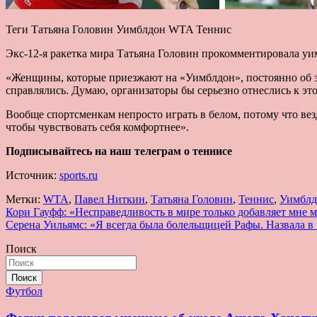
Теги Татьяна Головин Уимблдон WTA Теннис
Экс-12-я ракетка мира Татьяна Головин прокомментировала уи
«Женщины, которые приезжают на «Уимблдон», постоянно об э
справлялись. Думаю, организаторы бы серьезно отнеслись к это
Вообще спортсменкам непросто играть в белом, потому что везде
чтобы чувствовать себя комфортнее».
Подписывайтесь на наш телеграм о теннисе
Источник:
sports.ru
Метки:
WTA
,
Павел Ниткин
,
Татьяна Головин
,
Теннис
,
Уимблд
Навигация
Кори Гауфф: «Несправедливость в мире только добавляет мне 
Серена Уильямс: «Я всегда была болельщицей Рафы. Назвала в 
по
Поиск
записям
Поиск
Футбол