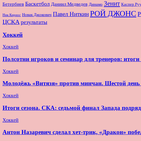
Зенит
Баскетбол
Бетербиев
Даниил Медведев
Динамо
Каспер Ру
РОЙ ДЖОНС
Павел Ниткин
Р
Новак Джокович
Ник Кириос
ЦСКА
результаты
Хоккей
Хоккей
Полсотни игроков и семинар для тренеров: итог
Хоккей
Молодёжь «Витязя» против минчан. Шестой де
Хоккей
Итоги сезона. СКА: седьмой финал Запада подряд
Хоккей
Антон Назаревич сделал хет-трик, «Дракон» побе