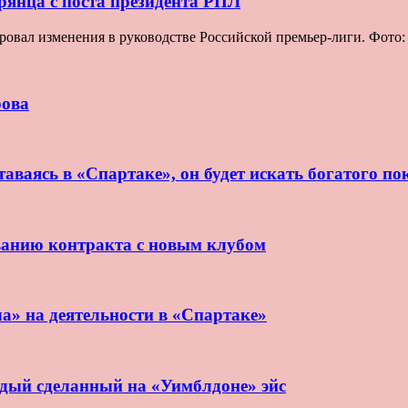
рянца с поста президента РПЛ
овал изменения в руководстве Российской премьер-лиги. Фото
рова
аваясь в «Спартаке», он будет искать богатого по
ванию контракта с новым клубом
ла» на деятельности в «Спартаке»
ждый сделанный на «Уимблдоне» эйс