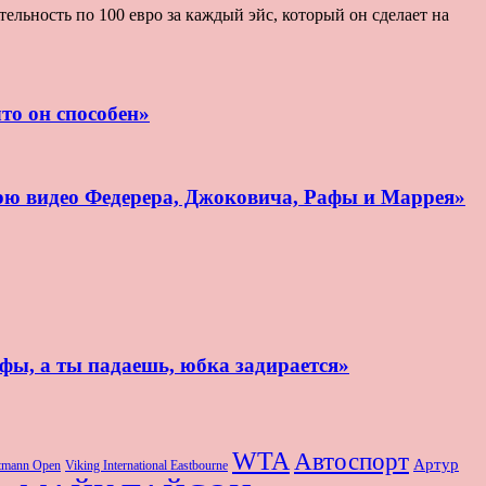
льность по 100 евро за каждый эйс, который он сделает на
то он способен»
рю видео Федерера, Джоковича, Рафы и Маррея»
афы, а ты падаешь, юбка задирается»
WTA
Автоспорт
Артур
rtmann Open
Viking International Eastbourne