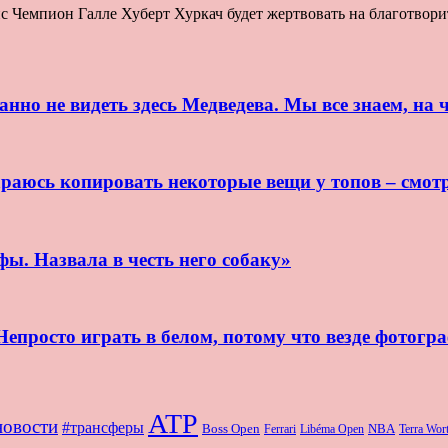
Чемпион Галле Хуберт Хуркач будет жертвовать на благотворите
нно не видеть здесь Медведева. Мы все знаем, на ч
раюсь копировать некоторые вещи у топов – смот
ы. Назвала в честь него собаку»
епросто играть в белом, потому что везде фотогр
ATP
новости
#трансферы
Boss Open
NBA
Ferrari
Libéma Open
Terra Wo