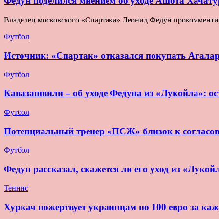
Федун поделился мнением об уходе Ашота Хачату
Владелец московского «Спартака» Леонид Федун прокомментир
Футбол
Источник: «Спартак» отказался покупать Агала
Футбол
Кавазашвили – об уходе Федуна из «Лукойла»: ост
Футбол
Потенциальный тренер «ПСЖ» близок к согласо
Футбол
Федун рассказал, скажется ли его уход из «Лукой
Теннис
Хуркач пожертвует украинцам по 100 евро за ка