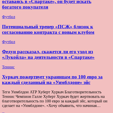
оставаясь в «Спартаке», он будет искать
богатого покупателя
Футбол
Потенциальный тренер «ПСЖ» близок к
согласованию контракта с новым клубом
Футбол
Федун рассказал, скажется ли его уход из
«Лукойла» на деятельности в «Спартаке»
Теннис
Хуркач пожертвует украинцам по 100 евро за
каждый сделанный на «Уимблдоне» эйс
Теги Уимблдон ATP Хуберт Хуркач Благотворительность
Теннис Чемпион Галле Хуберт Хуркач будет жертвовать на
благотворительность по 100 евро за каждый эйс, который он
сделает на «Уимблдоне». «Хочу объявить, что начиная…