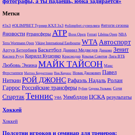
фотографы, а ты падаешь, юбка задирается»
Метки
#итоги сезона
#OLIMPBET Турнир КХЛ 3x3
#3x3
#olimpbet суперлига
ATP
#новости
#трансферы
Boss Open
NBA
Ferrari
Libéma Open
WTA
Автоспорт
Terra Wortmann Open
Viking International Eastbourne
Зенит
Баскетбол
Артур Бетербиев
Даниил Медведев
Динамо
Кирилл Куценко
Краснодар
Лига ВТБ
Каспер Рууд
Крылья Советов
МАЙК ТАЙСОН
Любовь Энина
Макс
Павел
Новак Джокович
Ферстаппен
Маттео Берреттини
Ник Кириос
РОЙ ДЖОНС
Ролан
Ниткин
Рафаэль Надаль
Гаррос
Российские трансферы
Сочи
Серена Уильямс
Рубин
Теннис
Спартак
ЦСКА
Уимблдон
результаты
УФА
Хоккей
Хоккей
Полсотни игроков и семинар для тренеров: