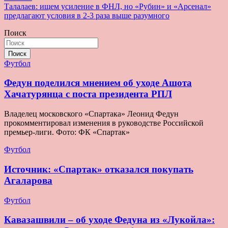
по
Талалаев: ищем усиление в ФНЛ, но «Рубин» и «Арсенал»
записям
предлагают условия в 2-3 раза выше разумного
Поиск
Поиск
Футбол
Федун поделился мнением об уходе Ашота
Хачатурянца с поста президента РПЛ
Владелец московского «Спартака» Леонид Федун
прокомментировал изменения в руководстве Российской
премьер-лиги. Фото: ФК «Спартак»
Футбол
Источник: «Спартак» отказался покупать
Агаларова
Футбол
Кавазашвили – об уходе Федуна из «Лукойла»: