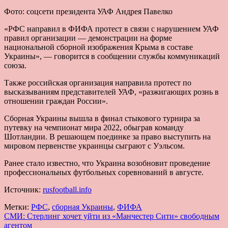
Фото: соцсети президента УАФ Андрея Павелко
«РФС направил в ФИФА протест в связи с нарушением УАФ
правил организации — демонстрации на форме
национальной сборной изображения Крыма в составе
Украины», — говорится в сообщении службы коммуникаций
союза.
Также российская организация направила протест по
высказываниям представителей УАФ, «разжигающих рознь в
отношении граждан России».
Сборная Украины вышла в финал стыкового турнира за
путевку на чемпионат мира 2022, обыграв команду
Шотландии. В решающем поединке за право выступить на
мировом первенстве украинцы сыграют с Уэльсом.
Ранее стало известно, что Украина возобновит проведение
профессиональных футбольных соревнований в августе.
Источник:
rusfootball.info
Метки:
РФС
,
сборная Украины
,
ФИФА
Навигация
СМИ: Стерлинг хочет уйти из «Манчестер Сити» свободным
агентом