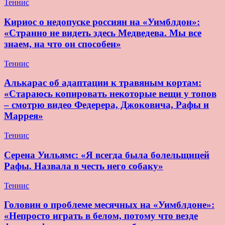
Теннис
Кириос о недопуске россиян на «Уимблдон»:
«Странно не видеть здесь Медведева. Мы все
знаем, на что он способен»
Теннис
Алькарас об адаптации к травяным кортам:
«Стараюсь копировать некоторые вещи у топов
– смотрю видео Федерера, Джоковича, Рафы и
Маррея»
Теннис
Серена Уильямс: «Я всегда была болельщицей
Рафы. Назвала в честь него собаку»
Теннис
Головин о проблеме месячных на «Уимблдоне»:
«Непросто играть в белом, потому что везде