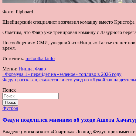
Фото: flipboard
Швейцарский специалист возглавил команду вместо Кристофа Г
Отметим, что Фавр уже тренировал команду с Лазурного берега
По сообщениям СМИ, ушедший из «Ниццы» Галтье станет нов
время.
Источник:
rusfootball.info
Метки:
Ницца
,
Фавр
Навигация
«Формула-1» перейдет на «зеленое» топливо в 2026 году
Федун рассказал, скажется ли его уход из «Лукойла» на деятел
по
Поиск
записям
Поиск
Футбол
Федун поделился мнением об уходе Ашота Хачату
Владелец московского «Спартака» Леонид Федун прокомментир