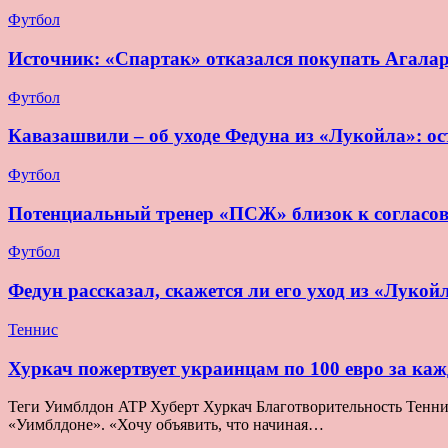
Футбол
Источник: «Спартак» отказался покупать Агала
Футбол
Кавазашвили – об уходе Федуна из «Лукойла»: ост
Футбол
Потенциальный тренер «ПСЖ» близок к согласо
Футбол
Федун рассказал, скажется ли его уход из «Лукой
Теннис
Хуркач пожертвует украинцам по 100 евро за ка
Теги Уимблдон ATP Хуберт Хуркач Благотворительность Теннис 
«Уимблдоне». «Хочу объявить, что начиная…