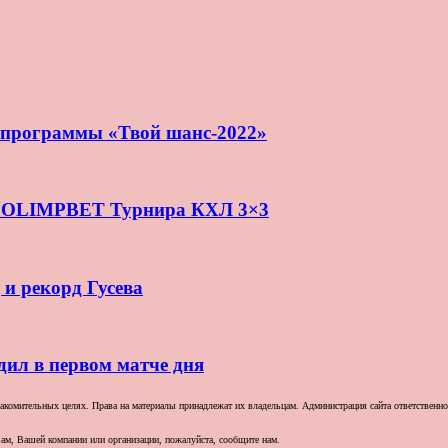
и программы «Твой шанс-2022»
нь OLIMPBET Турнира КХЛ 3×3
 и рекорд Гусева
дил в первом матче дня
комительных целях. Права на материалы принадлежат их владельцам. Администрация сайта ответственност
ам, Вашей компании или организации, пожалуйста, сообщите нам.