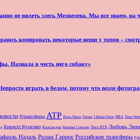
нно не видеть здесь Медведева. Мы все знаем, на ч
раюсь копировать некоторые вещи у топов – смот
ы. Назвала в честь него собаку»
епросто играть в белом, потому что везде фотогр
ATP
новости
#трансферы
Boss Open
NBA
Ferrari
Libéma Open
Terra Wo
Любовь Эни
Кирилл Куценко
Краснодар
Лига ВТБ
уд
Крылья Советов
Ролан Гаррос
афаэль Надаль
Российские трансферы
Руб