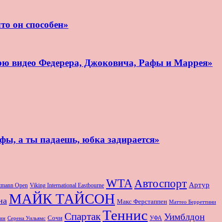
то он способен»
рю видео Федерера, Джоковича, Рафы и Маррея»
афы, а ты падаешь, юбка задирается»
WTA
Автоспорт
Артур
rtmann Open
Viking International Eastbourne
МАЙК ТАЙСОН
на
Макс Ферстаппен
Маттео Берреттини
Теннис
Спартак
Уимблдон
Сочи
УФА
Серена Уильямс
ин